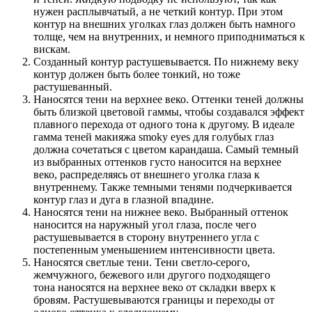
нужен расплывчатый, а не четкий контур. При этом
контур на внешних уголках глаз должен быть намного
толще, чем на внутренних, и немного приподниматься к
вискам.
Созданный контур растушевывается. По нижнему веку
контур должен быть более тонкий, но тоже
растушеванный.
Наносятся тени на верхнее веко. Оттенки теней должны
быть близкой цветовой гаммы, чтобы создавался эффект
плавного перехода от одного тона к другому. В идеале
гамма теней макияжа smoky eyes для голубых глаз
должна сочетаться с цветом карандаша. Самый темный
из выбранных оттенков густо наносится на верхнее
веко, распределяясь от внешнего уголка глаза к
внутреннему. Также темными тенями подчеркивается
контур глаз и дуга в глазной впадине.
Наносятся тени на нижнее веко. Выбранный оттенок
наносится на наружный угол глаза, после чего
растушевывается в сторону внутреннего угла с
постепенным уменьшением интенсивности цвета.
Наносятся светлые тени. Тени светло-серого,
жемчужного, бежевого или другого подходящего
тона наносятся на верхнее веко от складки вверх к
бровям. Растушевываются границы и переходы от