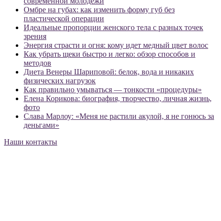
современной молодежи
Омбре на губах: как изменить форму губ без
пластической операции
Идеальные пропорции женского тела с разных точек
зрения
Энергия страсти и огня: кому идет медный цвет волос
Как убрать щеки быстро и легко: обзор способов и
методов
Диета Венеры Шариповой: белок, вода и никаких
физических нагрузок
Как правильно умываться — тонкости «процедуры»
Елена Корикова: биография, творчество, личная жизнь,
фото
Слава Марлоу: «Меня не растили акулой, я не гонюсь за
деньгами»
Наши контакты