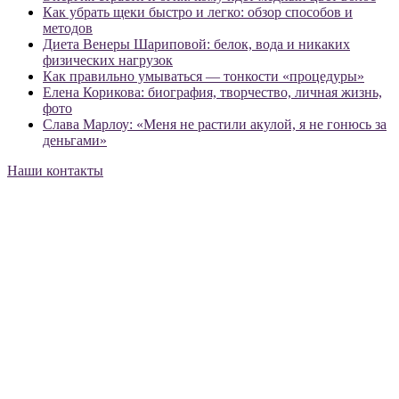
Как убрать щеки быстро и легко: обзор способов и
методов
Диета Венеры Шариповой: белок, вода и никаких
физических нагрузок
Как правильно умываться — тонкости «процедуры»
Елена Корикова: биография, творчество, личная жизнь,
фото
Слава Марлоу: «Меня не растили акулой, я не гонюсь за
деньгами»
Наши контакты