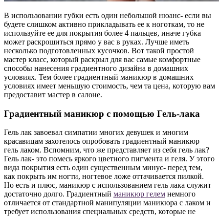
В использовании губки есть один небольшой нюанс- если вы
будете слишком активно прикладывать ее к ноготкам, то не
используйте ее для покрытия более 4 пальцев, иначе губка
может раскрошиться прямо у вас в руках. Лучше иметь
несколько подготовленных кусочков. Вот такой простой
мастер класс, который раскрыл для вас самые комфортные
способы нанесения градиентного дизайна в домашних
условиях. Тем более градиентный маникюр в домашних
условиях имеет меньшую стоимость, чем та цена, которую вам
предоставит мастер в салоне.
Градиентный маникюр с помощью Гель-лака
Гель лак завоевал симпатии многих девушек и многим
красавицам захотелось опробовать градиентный маникюр
гель лаком. Вспомним, что же представляет из себя гель лак?
Гель лак- это помесь яркого цветного пигмента и геля. У этого
вида покрытия есть один существенным минус- перед тем,
как покрыть им ногти, ногтевое ложе оттачивается пилкой.
Но есть и плюс, маникюр с использованием гель лака служит
достаточно долго. Градиентный
маникюр гелем
немного
отличается от стандартной манипуляции маникюра с лаком и
требует использования специальных средств, которые не