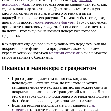
помощью губки
, то для вас есть оригинальные идеи того, как
сделать маникюр экзотичнее. Для этого возьмите тонкую
кисточку, окуните ее в лак нужного оттенка, а затем
нарисуйте на спонже ею рисунок. Это может быть сердечко,
цветы или просто
геометрические фигуры
. Губку с рисунком
приложите к ногтевому ложу, чтобы она оставила отпечаток
на ногте. Этот рисунок наносится поверх уже готового
градиента.
Как вариант еще одного нейл дизайна- это перед тем, как вы
покроете ногти финишным прозрачным лаком или гелем,
украсьте кончики ноготков
мелкими стразами
или вы можете
выбрать вариант с блестками.
Нюансы в маникюре с градиентом
При создании градиента на ногтях, когда вы
используете 2 оттенка лака, но при этом не хотите
выглядеть через чур экстравагантно, вы можете сделать
покрытие напоминающее французский маникюр. Для
этого на губке одна полоска одного оттенка лака должна
быть более широкой, а другая значительно уже.
Если вы решили использовать для градиента
лак
хамелеон
, то ждите совсем неожиданного и порой