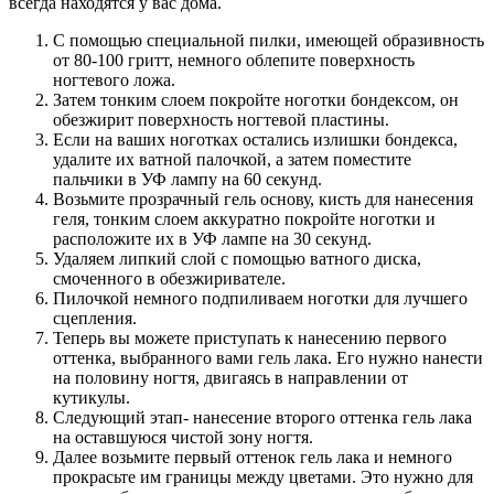
всегда находятся у вас дома.
С помощью специальной пилки, имеющей образивность
от 80-100 гритт, немного облепите поверхность
ногтевого ложа.
Затем тонким слоем покройте ноготки бондексом, он
обезжирит поверхность ногтевой пластины.
Если на ваших ноготках остались излишки бондекса,
удалите их ватной палочкой, а затем поместите
пальчики в УФ лампу на 60 секунд.
Возьмите прозрачный гель основу, кисть для нанесения
геля, тонким слоем аккуратно покройте ноготки и
расположите их в УФ лампе на 30 секунд.
Удаляем липкий слой с помощью ватного диска,
смоченного в обезжиривателе.
Пилочкой немного подпиливаем ноготки для лучшего
сцепления.
Теперь вы можете приступать к нанесению первого
оттенка, выбранного вами гель лака. Его нужно нанести
на половину ногтя, двигаясь в направлении от
кутикулы.
Следующий этап- нанесение второго оттенка гель лака
на оставшуюся чистой зону ногтя.
Далее возьмите первый оттенок гель лака и немного
прокрасьте им границы между цветами. Это нужно для