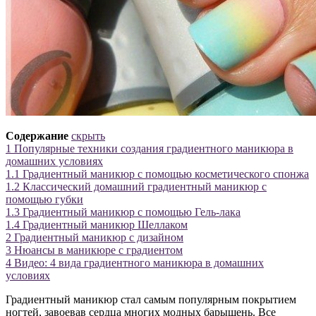
Содержание
скрыть
1
Популярные техники создания градиентного маникюра в
домашних условиях
1.1
Градиентный маникюр с помощью косметического спонжа
1.2
Классический домашний градиентный маникюр с
помощью губки
1.3
Градиентный маникюр с помощью Гель-лака
1.4
Градиентный маникюр Шеллаком
2
Градиентный маникюр с дизайном
3
Нюансы в маникюре с градиентом
4
Видео: 4 вида градиентного маникюра в домашних
условиях
Градиентный маникюр стал самым популярным покрытием
ногтей, завоевав сердца многих модных барышень. Все