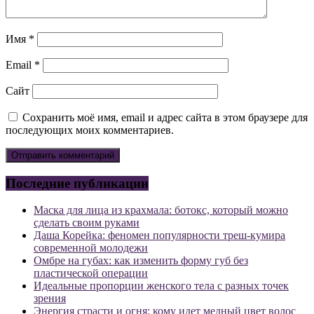
Имя
*
Email
*
Сайт
Сохранить моё имя, email и адрес сайта в этом браузере для
последующих моих комментариев.
Последние публикации
Маска для лица из крахмала: ботокс, который можно
сделать своим руками
Даша Корейка: феномен популярности треш-кумира
современной молодежи
Омбре на губах: как изменить форму губ без
пластической операции
Идеальные пропорции женского тела с разных точек
зрения
Энергия страсти и огня: кому идет медный цвет волос