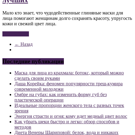
лучших
Мало кто знает, что чудодейственные глиняные маски для
лица помогают женщинам долго сохранять красоту, упругость
кожи и свежий цвет лица.
Читать далее
← Назад
Последние публикации
Маска для лица из крахмала: ботокс, который можно
сделать своим руками
Даша Корейка: феномен популярности треш-кумира
современной молодежи
Омбре на губах: как изменить форму губ без
пластической операции
Идеальные пропорции женского тела с разных точек
зрения
Энергия страсти и огня: кому идет медный цвет волос
Как убрать щеки быстро и легко: обзор способов и
методов
Диета Венеры Шариповой: белок, вода и никаких