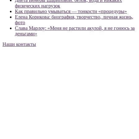
Диета Венеры Шариповой: белок, вода и никаких
физических нагрузок
Как правильно умываться — тонкости «процедуры»
Елена Корикова: биография, творчество, личная жизнь,
фото
Слава Марлоу: «Меня не растили акулой, я не гонюсь за
деньгами»
Наши контакты