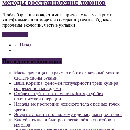
методы восстановления локонов
Любая барышня жаждет иметь прическу как у актрис из
кинофильмов или моделей со страниц глянца. Однако
проблемы экологии, частые укладки
Читать далее
← Назад
Последние публикации
Маска для лица из крахмала: ботокс, который можно
сделать своим руками
Даша Корейка: феномен популярности треш-кумира
современной молодежи
Омбре на губах: как изменить форму губ без
пластической операции
Идеальные пропорции женского тела с разных точек
зрения
Энергия страсти и огня: кому идет медный цвет волос
Как убрать щеки быстро и легко: обзор способов и
методов