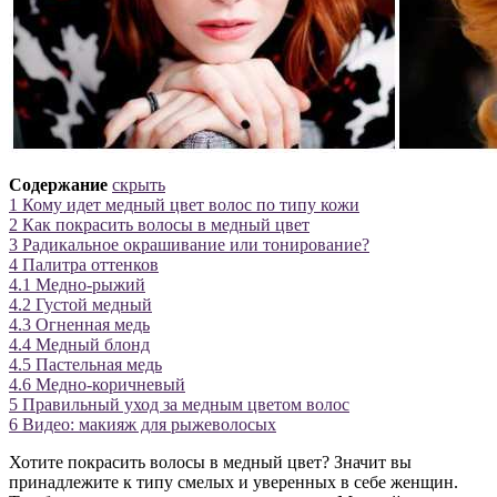
Содержание
скрыть
1
Кому идет медный цвет волос по типу кожи
2
Как покрасить волосы в медный цвет
3
Радикальное окрашивание или тонирование?
4
Палитра оттенков
4.1
Медно-рыжий
4.2
Густой медный
4.3
Огненная медь
4.4
Медный блонд
4.5
Пастельная медь
4.6
Медно-коричневый
5
Правильный уход за медным цветом волос
6
Видео: макияж для рыжеволосых
Хотите покрасить волосы в медный цвет? Значит вы
принадлежите к типу смелых и уверенных в себе женщин.