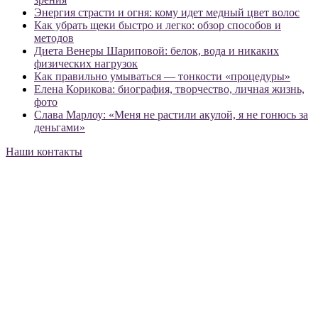
Энергия страсти и огня: кому идет медный цвет волос
Как убрать щеки быстро и легко: обзор способов и
методов
Диета Венеры Шариповой: белок, вода и никаких
физических нагрузок
Как правильно умываться — тонкости «процедуры»
Елена Корикова: биография, творчество, личная жизнь,
фото
Слава Марлоу: «Меня не растили акулой, я не гонюсь за
деньгами»
Наши контакты