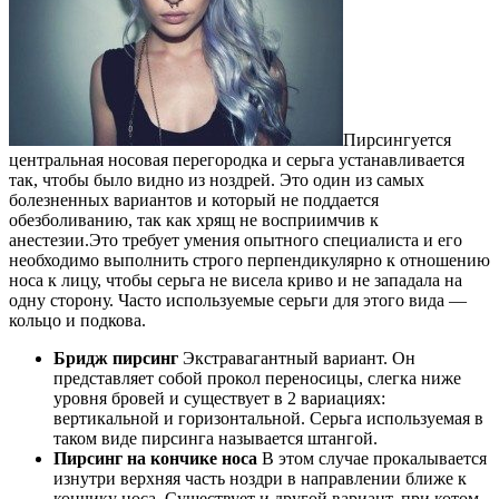
Пирсингуется
центральная носовая перегородка и серьга устанавливается
так, чтобы было видно из ноздрей. Это один из самых
болезненных вариантов и который не поддается
обезболиванию, так как хрящ не восприимчив к
анестезии.Это требует умения опытного специалиста и его
необходимо выполнить строго перпендикулярно к отношению
носа к лицу, чтобы серьга не висела криво и не западала на
одну сторону. Часто используемые серьги для этого вида —
кольцо и подкова.
Бридж пирсинг
Экстравагантный вариант. Он
представляет собой прокол переносицы, слегка ниже
уровня бровей и существует в 2 вариациях:
вертикальной и горизонтальной. Серьга используемая в
таком виде пирсинга называется штангой.
Пирсинг на кончике носа
В этом случае прокалывается
изнутри верхняя часть ноздри в направлении ближе к
кончику носа. Существует и другой вариант, при котом