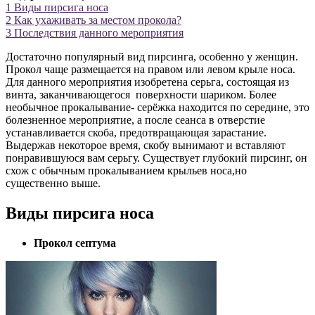
1
Виды пирсига носа
2
Как ухаживать за местом прокола?
3
Последствия данного мероприятия
Достаточно популярный вид пирсинга, особенно у женщин.
Прокол чаще размещается на правом или левом крыле носа.
Для данного мероприятия изобретена серьга, состоящая из
винта, заканчивающегося поверхности шариком. Более
необычное прокалывание- серёжка находится по середине, это
болезненное мероприятие, а после сеанса в отверстие
устанавливается скоба, предотвращающая зарастание.
Выдержав некоторое время, скобу вынимают и вставляют
понравившуюся вам серьгу. Существует глубокий пирсинг, он
схож с обычным прокалыванием крыльев носа,но
существенно выше.
Виды пирсига носа
Прокол септума