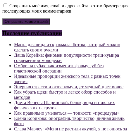
Сохранить моё имя, email и адрес сайта в этом браузере для
последующих моих комментариев.
Последние публикации
Маска для лица из крахмала: ботокс, который можно
сделать своим руками
Даша Корейка: феномен популярности треш-кумира
современной молодежи
Омбре на губах: как изменить форму губ без
пластической операции
Идеальные пропорции женского тела с разных точек
зрения
Энергия страсти и огня: кому идет медный цвет волос
Как убрать щеки быстро и легко: обзор способов и
методов
Диета Венеры Шариповой: белок, вода и никаких
физических нагрузок
Как правильно умываться — тонкости «процедуры»
Елена Корикова: биография, творчество, личная жизнь,
фото
Слава Марлоу: «Меня не растили акулой, я не гонюсь за