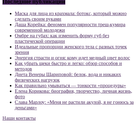
Последние публикации
Маска для лица из крахмала: ботокс, который можно
сделать своим руками
Даша Корейка: феномен популярности треш-кумира
современной молодежи
Омбре на губах: как изменить форму губ без
пластической операции
Идеальные пропорции женского тела с разных точек
зрения
Энергия страсти и огня: кому идет медный цвет волос
Как убрать щеки быстро и легко: обзор способов и
методов
Диета Венеры Шариповой: белок, вода и никаких
физических нагрузок
Как правильно умываться — тонкости «процедуры»
Елена Корикова: биография, творчество, личная жизнь,
фото
Слава Марлоу: «Меня не растили акулой, я не гонюсь за
деньгами»
Наши контакты