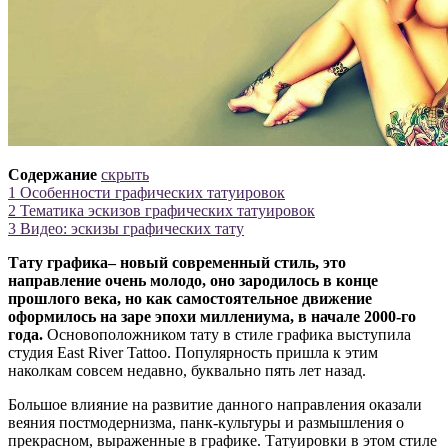
Содержание
скрыть
1
Особенности графических татуировок
2
Тематика эскизов графических татуировок
3
Видео: эскизы графических тату
Тату графика– новый современный стиль, это
направление очень молодо, оно зародилось в конце
прошлого века, но как самостоятельное движение
оформилось на заре эпохи миллениума, в начале 2000-го
года.
Основоположником тату в стиле графика выступила
студия East River Tattoo. Популярность пришла к этим
наколкам совсем недавно, буквально пять лет назад.
Большое влияние на развитие данного направления оказали
веяния постмодернизма, панк-культуры и размышления о
прекрасном, выраженные в графике. Татуировки в этом стиле