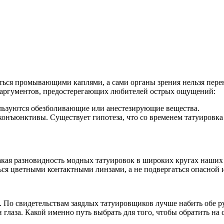
ся промывающими каплями, а сами органы зрения нельзя перенапр
х аргументов, предостерегающих любителей острых ощущений:
ользуются обезболивающие или анестезирующие вещества.
онъюнктивы. Существует гипотеза, что со временем татуировка 
и такая разновидность модных татуировок в широких кругах наши
ься цветными контактными линзами, а не подвергаться опасной 
. По свидетельствам заядлых татуировщиков лучше набить обе 
глаза. Какой именно путь выбрать для того, чтобы обратить на 