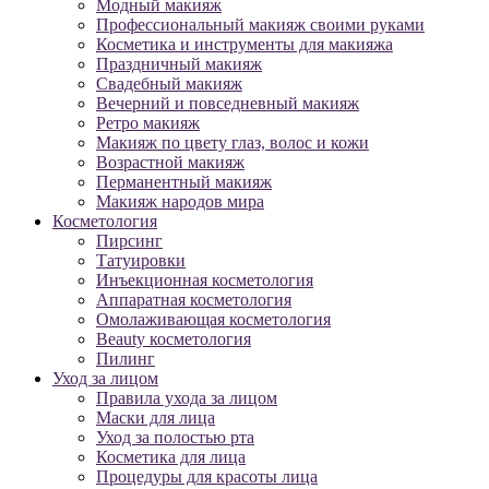
Модный макияж
Профессиональный макияж своими руками
Косметика и инструменты для макияжа
Праздничный макияж
Свадебный макияж
Вечерний и повседневный макияж
Ретро макияж
Макияж по цвету глаз, волос и кожи
Возрастной макияж
Перманентный макияж
Макияж народов мира
Косметология
Пирсинг
Татуировки
Инъекционная косметология
Аппаратная косметология
Омолаживающая косметология
Beauty косметология
Пилинг
Уход за лицом
Правила ухода за лицом
Маски для лица
Уход за полостью рта
Косметика для лица
Процедуры для красоты лица