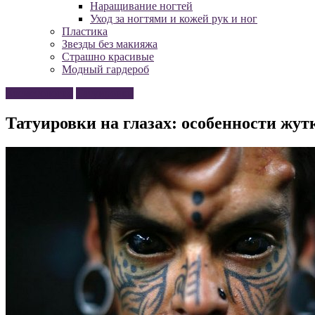
Наращивание ногтей
Уход за ногтями и кожей рук и ног
Пластика
Звезды без макияжа
Страшно красивые
Модный гардероб
Косметология
Татуировки
Татуировки на глазах: особенности жу