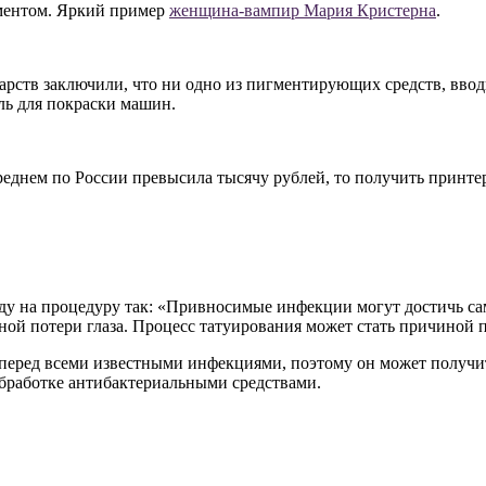
гментом. Яркий пример
женщина-вампир Мария Кристерна
.
арств заключили, что ни одно из пигментирующих средств, вво
аль для покраски машин.
реднем по России превысила тысячу рублей, то получить принтер
 на процедуру так: «Привносимые инфекции могут достичь самог
ной потери глаза. Процесс татуирования может стать причиной п
 перед всеми известными инфекциями, поэтому он может получит
обработке антибактериальными средствами.