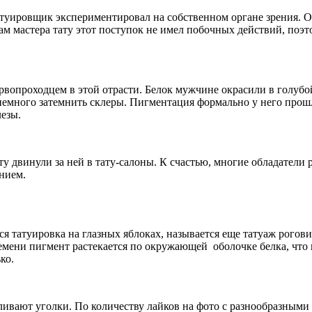
туировщик экспериментировал на собственном органе зрения. О
ам мастера тату этот поступок не имел побочных действий, поэт
рвопроходцем в этой отрасти. Белок мужчине окрасили в голубой
немного затемнить склеры. Пигментация формально у него прош
езы.
у двинули за ней в тату-салоны. К счастью, многие обладатели 
нием.
ится татуировка на глазных яблоках, называется еще татуаж ро
ремени пигмент растекается по окружающей оболочке белка, чт
ко.
аливают уголки. По количеству лайков на фото с разнообразным