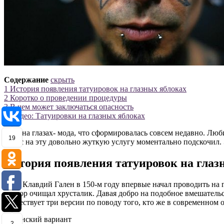
Содержание
скрыть
1
История появления татуировок на глазных яблоках
2
Коротко о проведении процедуры
3
В чем может заключаться опасность
4
Видео: Татуировки на глазных яблоках
Тату на глазах- мода, что сформировалась совсем недавно. Лю
19
спрос на эту довольно жуткую услугу моментально подскочил. Э
История появления татуировок на глаз
Врач Клавдий Гален в 150-м году впервые начал проводить на 
доктор очищал хрусталик. Давая добро на подобное вмешательс
Существует три версии по поводу того, кто же в современном
2