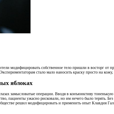
бители модифицировать собственное тело пришли в восторг от пр
кспериментаторам стало мало наносить краску просто на кожу, и
ных яблоках
глазах замысловатые операции. Вводя в конъюнктиву тоненькую и
тво, пациенты ужасно рисковали, но им нечего было терять. Бе
 обществе решил модифицировать и применить опыт Клавдия Гал