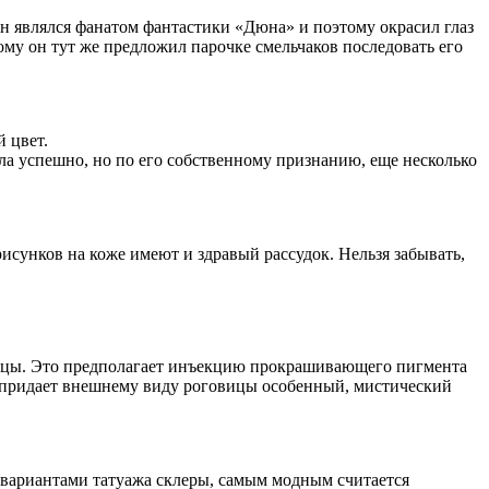
н являлся фанатом фантастики «Дюна» и поэтому окрасил глаз
ому он тут же предложил парочке смельчаков последовать его
 цвет.
ла успешно, но по его собственному признанию, еще несколько
рисунков на коже имеют и здравый рассудок. Нельзя забывать,
говицы. Это предполагает инъекцию прокрашивающего пигмента
о придает внешнему виду роговицы особенный, мистический
и вариантами татуажа склеры, самым модным считается