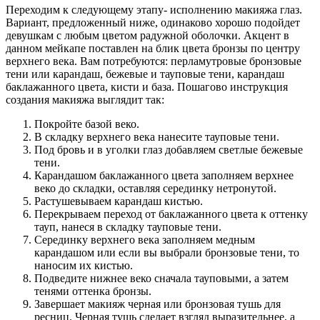
Переходим к следующему этапу- исполнению макияжа глаз.
Вариант, предложенный ниже, одинаково хорошо подойдет
девушкам с любым цветом радужной оболочки. Акцент в
данном мейкапе поставлен на блик цвета бронзы по центру
верхнего века. Вам потребуются: перламутровые бронзовые
тени или карандаш, бежевые и тауповые тени, карандаш
баклажанного цвета, кисти и база. Пошагово инструкция
создания макияжа выглядит так:
Покройте базой веко.
В складку верхнего века нанесите тауповые тени.
Под бровь и в уголки глаз добавляем светлые бежевые
тени.
Карандашом баклажанного цвета заполняем верхнее
веко до складки, оставляя серединку нетронутой.
Растушевываем карандаш кистью.
Перекрываем переход от баклажанного цвета к оттенку
тауп, нанеся в складку тауповые тени.
Серединку верхнего века заполняем медным
карандашом или если вы выбрали бронзовые тени, то
наносим их кистью.
Подведите нижнее веко сначала тауповыми, а затем
тенями оттенка бронзы.
Завершает макияж черная или бронзовая тушь для
ресниц. Черная тушь сделает взгляд выразительнее, а