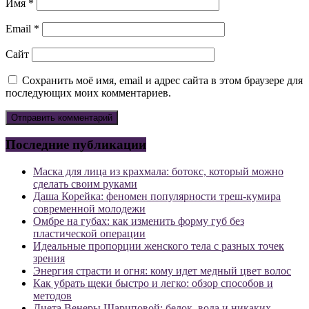
Имя
*
Email
*
Сайт
Сохранить моё имя, email и адрес сайта в этом браузере для
последующих моих комментариев.
Последние публикации
Маска для лица из крахмала: ботокс, который можно
сделать своим руками
Даша Корейка: феномен популярности треш-кумира
современной молодежи
Омбре на губах: как изменить форму губ без
пластической операции
Идеальные пропорции женского тела с разных точек
зрения
Энергия страсти и огня: кому идет медный цвет волос
Как убрать щеки быстро и легко: обзор способов и
методов
Диета Венеры Шариповой: белок, вода и никаких