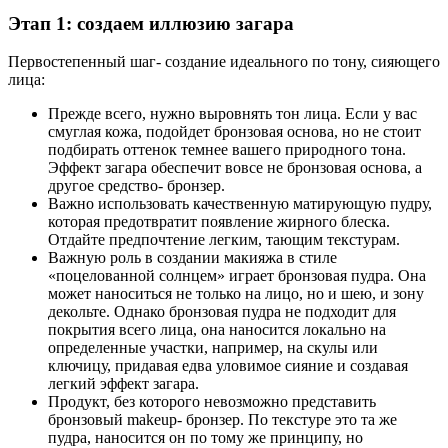
Этап 1: создаем иллюзию загара
Первостепенный шаг- создание идеального по тону, сияющего
лица:
Прежде всего, нужно выровнять тон лица. Если у вас
смуглая кожа, подойдет бронзовая основа, но не стоит
подбирать оттенок темнее вашего природного тона.
Эффект загара обеспечит вовсе не бронзовая основа, а
другое средство- бронзер.
Важно использовать качественную матирующую пудру,
которая предотвратит появление жирного блеска.
Отдайте предпочтение легким, тающим текстурам.
Важную роль в создании макияжа в стиле
«поцелованной солнцем» играет бронзовая пудра. Она
может наноситься не только на лицо, но и шею, и зону
декольте. Однако бронзовая пудра не подходит для
покрытия всего лица, она наносится локально на
определенные участки, например, на скулы или
ключицу, придавая едва уловимое сияние и создавая
легкий эффект загара.
Продукт, без которого невозможно представить
бронзовый makeup- бронзер. По текстуре это та же
пудра, наносится он по тому же принципу, но