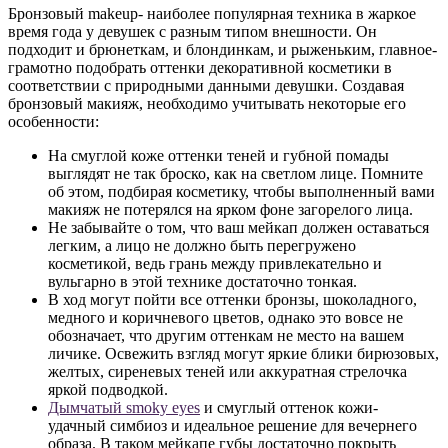
Бронзовый makeup- наиболее популярная техника в жаркое
время года у девушек с разным типом внешности. Он
подходит и брюнеткам, и блондинкам, и рыженьким, главное-
грамотно подобрать оттенки декоративной косметики в
соответствии с природными данными девушки. Создавая
бронзовый макияж, необходимо учитывать некоторые его
особенности:
На смуглой коже оттенки теней и губной помады
выглядят не так броско, как на светлом лице. Помните
об этом, подбирая косметику, чтобы выполненный вами
макияж не потерялся на ярком фоне загорелого лица.
Не забывайте о том, что ваш мейкап должен оставаться
легким, а лицо не должно быть перегружено
косметикой, ведь грань между привлекательно и
вульгарно в этой технике достаточно тонкая.
В ход могут пойти все оттенки бронзы, шоколадного,
медного и коричневого цветов, однако это вовсе не
обозначает, что другим оттенкам не место на вашем
личике. Освежить взгляд могут яркие блики бирюзовых,
желтых, сиреневых теней или аккуратная стрелочка
яркой подводкой.
Дымчатый smoky eyes
и смуглый оттенок кожи-
удачный симбиоз и идеальное решение для вечернего
образа. В таком мейкапе губы достаточно покрыть