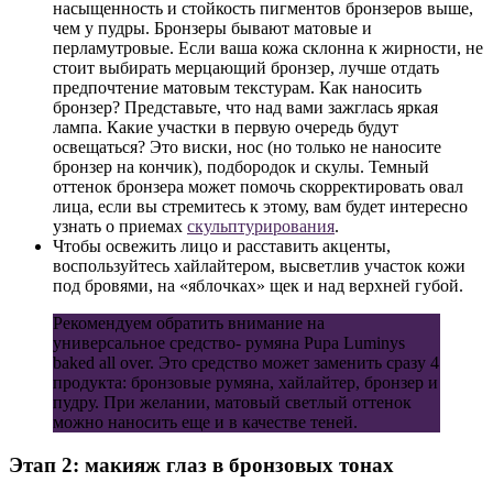
насыщенность и стойкость пигментов бронзеров выше,
чем у пудры. Бронзеры бывают матовые и
перламутровые. Если ваша кожа склонна к жирности, не
стоит выбирать мерцающий бронзер, лучше отдать
предпочтение матовым текстурам. Как наносить
бронзер? Представьте, что над вами зажглась яркая
лампа. Какие участки в первую очередь будут
освещаться? Это виски, нос (но только не наносите
бронзер на кончик), подбородок и скулы. Темный
оттенок бронзера может помочь скорректировать овал
лица, если вы стремитесь к этому, вам будет интересно
узнать о приемах
скульптурирования
.
Чтобы освежить лицо и расставить акценты,
воспользуйтесь хайлайтером, высветлив участок кожи
под бровями, на «яблочках» щек и над верхней губой.
Рекомендуем обратить внимание на
универсальное средство- румяна Pupa Luminys
baked all over. Это средство может заменить сразу 4
продукта: бронзовые румяна, хайлайтер, бронзер и
пудру. При желании, матовый светлый оттенок
можно наносить еще и в качестве теней.
Этап 2: макияж глаз в бронзовых тонах