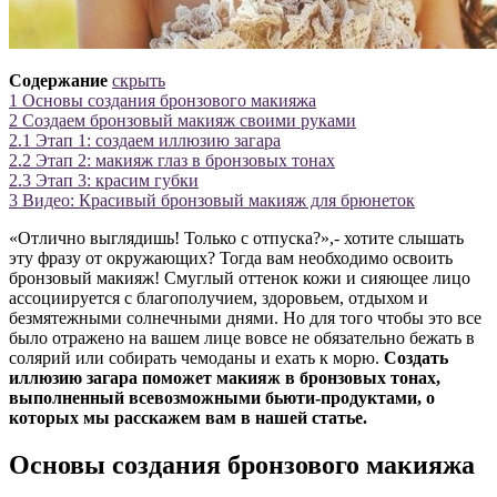
Содержание
скрыть
1
Основы создания бронзового макияжа
2
Создаем бронзовый макияж своими руками
2.1
Этап 1: создаем иллюзию загара
2.2
Этап 2: макияж глаз в бронзовых тонах
2.3
Этап 3: красим губки
3
Видео: Красивый бронзовый макияж для брюнеток
«Отлично выглядишь! Только с отпуска?»,- хотите слышать
эту фразу от окружающих? Тогда вам необходимо освоить
бронзовый макияж! Смуглый оттенок кожи и сияющее лицо
ассоциируется с благополучием, здоровьем, отдыхом и
безмятежными солнечными днями. Но для того чтобы это все
было отражено на вашем лице вовсе не обязательно бежать в
солярий или собирать чемоданы и ехать к морю.
Создать
иллюзию загара поможет макияж в бронзовых тонах,
выполненный всевозможными бьюти-продуктами, о
которых мы расскажем вам в нашей статье.
Основы создания бронзового макияжа