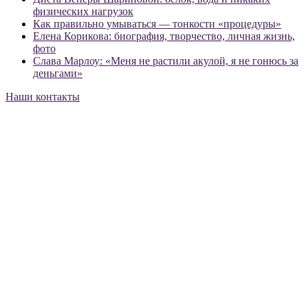
физических нагрузок
Как правильно умываться — тонкости «процедуры»
Елена Корикова: биография, творчество, личная жизнь,
фото
Слава Марлоу: «Меня не растили акулой, я не гонюсь за
деньгами»
Наши контакты