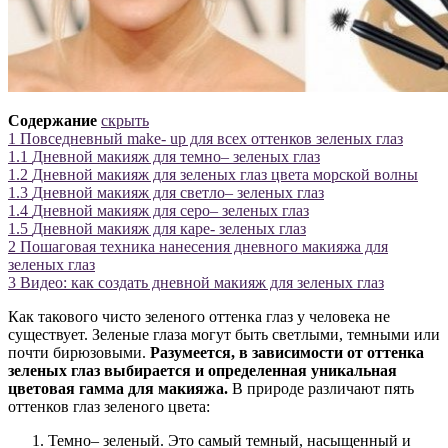
Содержание
скрыть
1
Повседневный make- up для всех оттенков зеленых глаз
1.1
Дневной макияж для темно– зеленых глаз
1.2
Дневной макияж для зеленых глаз цвета морской волны
1.3
Дневной макияж для светло– зеленых глаз
1.4
Дневной макияж для серо– зеленых глаз
1.5
Дневной макияж для каре- зеленых глаз
2
Пошаговая техника нанесения дневного макияжа для
зеленых глаз
3
Видео: как создать дневной макияж для зеленых глаз
Как такового чисто зеленого оттенка глаз у человека не
существует. Зеленые глаза могут быть светлыми, темными или
почти бирюзовыми.
Разумеется, в зависимости от оттенка
зеленых глаз выбирается и определенная уникальная
цветовая гамма для макияжа.
В природе различают пять
оттенков глаз зеленого цвета:
Темно– зеленый. Это самый темный, насыщенный и