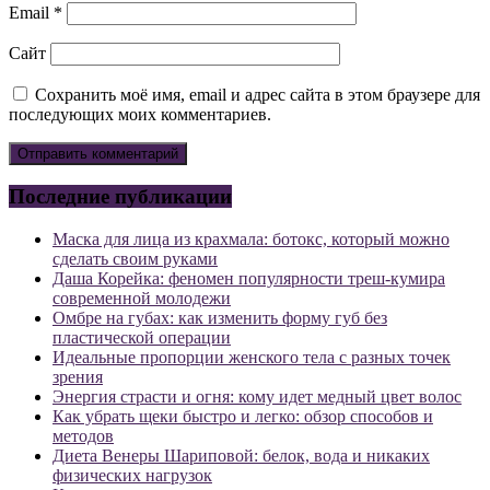
Email
*
Сайт
Сохранить моё имя, email и адрес сайта в этом браузере для
последующих моих комментариев.
Последние публикации
Маска для лица из крахмала: ботокс, который можно
сделать своим руками
Даша Корейка: феномен популярности треш-кумира
современной молодежи
Омбре на губах: как изменить форму губ без
пластической операции
Идеальные пропорции женского тела с разных точек
зрения
Энергия страсти и огня: кому идет медный цвет волос
Как убрать щеки быстро и легко: обзор способов и
методов
Диета Венеры Шариповой: белок, вода и никаких
физических нагрузок