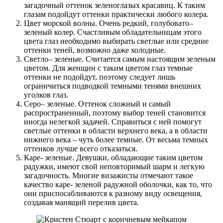
загадочный оттенок зеленоглазых красавиц. К таким
глазам подойдут оттенки практически любого колера.
Цвет морской волны. Очень редкий, голубовато–
зеленый колер. Счастливым обладательницам этого
цвета глаз необходимо выбирать светлые или средние
оттенки теней, возможно даже холодные.
Светло– зеленые. Считается самым настоящим зеленым
цветом. Для женщин с таким цветом глаз темные
оттенки не подойдут, поэтому следует лишь
ограничиться подводкой темными тенями внешних
уголков глаз.
Серо– зеленые. Оттенок сложный и самый
распространенный, поэтому выбор теней становится
иногда нелегкой задачей. Справиться с ней помогут
светлые оттенки в области верхнего века, а в области
нижнего века – чуть более темные. От весьма темных
оттенков лучше всего отказаться.
Каре- зеленые. Девушки, обладающие таким цветом
радужки, имеют свой неповторимый шарм и легкую
загадочность. Многие визажисты отмечают такое
качество каре- зеленой радужной оболочки, как то, что
они приспосабливаются к разному виду освещения,
создавая манящий перелив цвета.