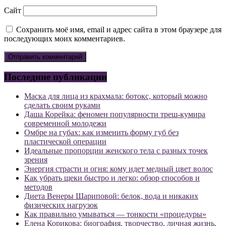
Сайт
Сохранить моё имя, email и адрес сайта в этом браузере для
последующих моих комментариев.
Последние публикации
Маска для лица из крахмала: ботокс, который можно
сделать своим руками
Даша Корейка: феномен популярности треш-кумира
современной молодежи
Омбре на губах: как изменить форму губ без
пластической операции
Идеальные пропорции женского тела с разных точек
зрения
Энергия страсти и огня: кому идет медный цвет волос
Как убрать щеки быстро и легко: обзор способов и
методов
Диета Венеры Шариповой: белок, вода и никаких
физических нагрузок
Как правильно умываться — тонкости «процедуры»
Елена Корикова: биография, творчество, личная жизнь,