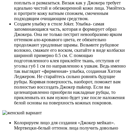
поплыть и размазаться. Визаж как у Джокера требует
идеально чистой и обезжиренной кожи лица. Умойтесь
и протрите кожу ватным спонжем, смоченным
подходящим очищающим средством.
Создаем улыбку в стиле Joker. Улыбка- самая
запоминающаяся часть, которая и формирует образ
Джокера. Она не только пестрит невообразимо ярким
оттенком ало-кровавого цвета, ее обязательно
продолжают уродливые шрамы. Возьмите рубцовое
волокно, смажьте его воском, скатайте в виде колбаски
шириной примерно 0.5 см. С помощью
подготовленного клея приклейте ткань, отступив от
уголка губ 1 см по направлению к ушкам. Ведь именно
так выглядит «фирменная» улыбка, созданная Хитом
Леджером. Не старайтесь сильно ровнять будущие
рубцы. Корявая поверхность, наоборот, поможет вам
полностью воссоздать Джокер makeup. Если вы
целенаправленно приобрели накладные рубцы, то
приклеивать их вам нужно будет уже после наложения
белой основы на поверхность кожных покровов.
Колорируем лицо для создания «Джокер мейкап».
Мертвецки-белый оттенок лица получить довольно