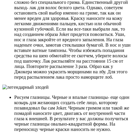
сложно без специального грима. Единственный другой
выход- лак для волос белого цвета. Однако, советуем
остановить свой выбор именно на гриме, так как он
менее вреден для здоровья. Краску наносите на кожу
легкими движениями пальцев, кистью или обычной
кухонной губочкой. Если вы все-таки выбрали лак, то
над созданием образа Joker придется повозиться. Уши,
нос и глаза закройте от вредного запыления. На глаза
наденьте очки, замотав стеклышки бумагой. В нос и уши
вставьте ватные тампоны. Чтобы избежать попадания
средства на шею обмотайте ее скотчем, уберите волосы
под шапочку. Лак распыляйте на расстоянии 15 см от
лица. Повторите распыление 3 раза. Образ как у
Джокера можно украсить морщинами на лбу. Для этого
перед распылением лака просто наморщите лоб.
Рисуем глазницы. Черные и впалые глазницы- еще один
козырь для желающих создать себе лицо, которому
позавидовал бы сам Joker. Черным гримом или такой же
помадой наносите цвет, двигаясь от внутренней части
глаза к внешней. В результате у вас должны получиться
черные глазницы овально-квадратной формы. На
переносицу черные краски наносить не нужно.