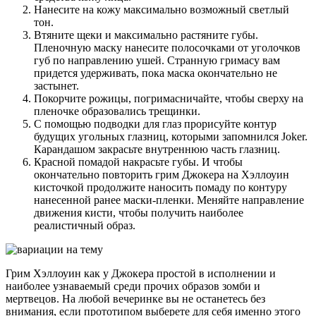
Нанесите на кожу максимально возможный светлый
тон.
Втяните щеки и максимально растяните губы.
Пленочную маску нанесите полосочками от уголочков
губ по направлению ушей. Странную гримасу вам
придется удерживать, пока маска окончательно не
застынет.
Покорчите рожицы, погримасничайте, чтобы сверху на
пленочке образовались трещинки.
С помощью подводки для глаз прорисуйте контур
будущих угольных глазниц, которыми запомнился Joker.
Карандашом закрасьте внутреннюю часть глазниц.
Красной помадой накрасьте губы. И чтобы
окончательно повторить грим Джокера на Хэллоуин
кисточкой продолжите наносить помаду по контуру
нанесенной ранее маски-пленки. Меняйте направление
движения кисти, чтобы получить наиболее
реалистичный образ.
Грим Хэллоуин как у Джокера простой в исполнении и
наиболее узнаваемый среди прочих образов зомби и
мертвецов. На любой вечеринке вы не останетесь без
внимания, если прототипом выберете для себя именно этого