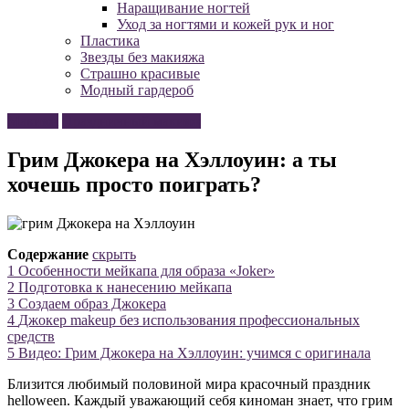
Наращивание ногтей
Уход за ногтями и кожей рук и ног
Пластика
Звезды без макияжа
Страшно красивые
Модный гардероб
Макияж
Праздничный макияж
Грим Джокера на Хэллоуин: а ты
хочешь просто поиграть?
Содержание
скрыть
1
Особенности мейкапа для образа «Joker»
2
Подготовка к нанесению мейкапа
3
Создаем образ Джокера
4
Джокер makeup без использования профессиональных
средств
5
Видео: Грим Джокера на Хэллоуин: учимся с оригинала
Близится любимый половиной мира красочный праздник
helloween. Каждый уважающий себя киноман знает, что грим