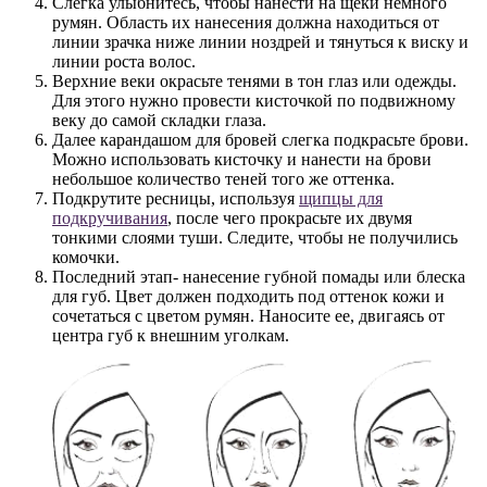
Слегка улыбнитесь, чтобы нанести на щеки немного
румян. Область их нанесения должна находиться от
линии зрачка ниже линии ноздрей и тянуться к виску и
линии роста волос.
Верхние веки окрасьте тенями в тон глаз или одежды.
Для этого нужно провести кисточкой по подвижному
веку до самой складки глаза.
Далее карандашом для бровей слегка подкрасьте брови.
Можно использовать кисточку и нанести на брови
небольшое количество теней того же оттенка.
Подкрутите ресницы, используя
щипцы для
подкручивания
, после чего прокрасьте их двумя
тонкими слоями туши. Следите, чтобы не получились
комочки.
Последний этап- нанесение губной помады или блеска
для губ. Цвет должен подходить под оттенок кожи и
сочетаться с цветом румян. Наносите ее, двигаясь от
центра губ к внешним уголкам.