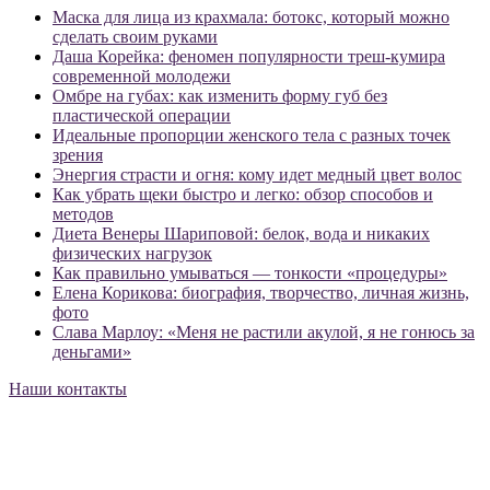
Маска для лица из крахмала: ботокс, который можно
сделать своим руками
Даша Корейка: феномен популярности треш-кумира
современной молодежи
Омбре на губах: как изменить форму губ без
пластической операции
Идеальные пропорции женского тела с разных точек
зрения
Энергия страсти и огня: кому идет медный цвет волос
Как убрать щеки быстро и легко: обзор способов и
методов
Диета Венеры Шариповой: белок, вода и никаких
физических нагрузок
Как правильно умываться — тонкости «процедуры»
Елена Корикова: биография, творчество, личная жизнь,
фото
Слава Марлоу: «Меня не растили акулой, я не гонюсь за
деньгами»
Наши контакты