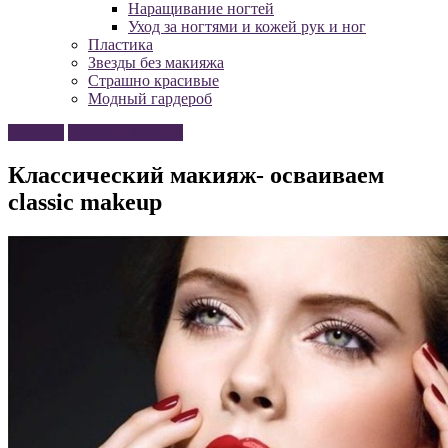
Наращивание ногтей
Уход за ногтями и кожей рук и ног
Пластика
Звезды без макияжа
Страшно красивые
Модный гардероб
Макияж
Модный макияж
Классический макияж- осваиваем
classic makeup