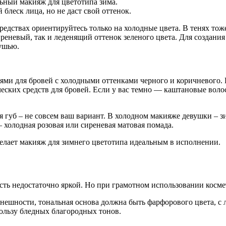
льный макияж для цветотипа зима.
блеск лица, но не даст свой оттенок.
редствах ориентируйтесь только на холодные цвета. В тенях то
реневый, так и леденящий оттенок зеленого цвета. Для создани
тушью.
ями для бровей с холодными оттенками черного и коричневого. 
ческих средств для бровей. Если у вас темно — каштановые вол
 губ – не совсем ваш вариант. В холодном макияже девушки – з
 холодная розовая или сиреневая матовая помада.
делает макияж для зимнего цветотипа идеальным в исполнении.
ть недостаточно яркой. Но при грамотном использовании косме
внешности, тональная основа должна быть фарфорового цвета, с
пользу бледных благородных тонов.