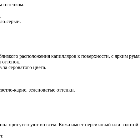
м оттенком.
.
тло-серый.
а близкого расположения капилляров к поверхности, с ярким рум
 оттенок.
-за сероватого цвета.
светло-карие, зеленоватые оттенки.
тона присутствуют во всем. Кожа имеет персиковый или золотой 
т.