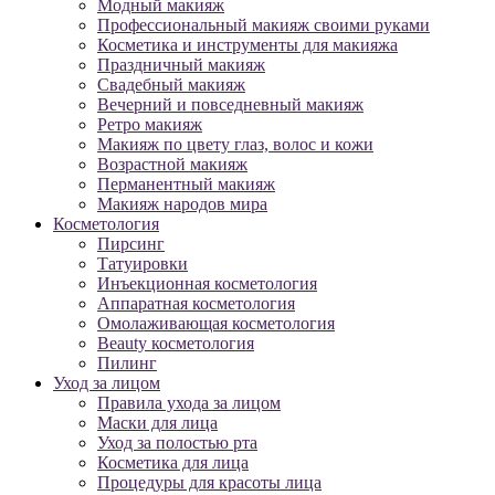
Модный макияж
Профессиональный макияж своими руками
Косметика и инструменты для макияжа
Праздничный макияж
Свадебный макияж
Вечерний и повседневный макияж
Ретро макияж
Макияж по цвету глаз, волос и кожи
Возрастной макияж
Перманентный макияж
Макияж народов мира
Косметология
Пирсинг
Татуировки
Инъекционная косметология
Аппаратная косметология
Омолаживающая косметология
Beauty косметология
Пилинг
Уход за лицом
Правила ухода за лицом
Маски для лица
Уход за полостью рта
Косметика для лица
Процедуры для красоты лица