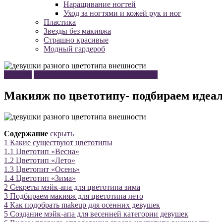
Наращивание ногтей
Уход за ногтями и кожей рук и ног
Пластика
Звезды без макияжа
Страшно красивые
Модный гардероб
Макияж
Макияж по цвету глаз, волос и кожи
Макияж по цветотипу- подбираем идеа
Содержание
скрыть
1
Какие существуют цветотипы
1.1
Цветотип «Весна»
1.2
Цветотип «Лето»
1.3
Цветопит «Осень»
1.4
Цветотип «Зима»
2
Секреты мэйк-апа для цветотипа зима
3
Подбираем макияж для цветотипа лето
4
Как подобрать makeup для осенних девушек
5
Создание мэйк-апа для весенней категории девушек