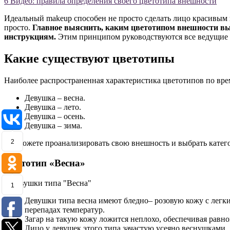
6
Видео: правила определения своего цветотипа внешности
Идеальный makeup способен не просто сделать лицо красивым
просто.
Главное выяснить, каким цветотипом внешности вы 
инструкциям.
Этим принципом руководствуются все ведущие в
Какие существуют цветотипы
Наиболее распространенная характеристика цветотипов по вр
Девушка – весна.
Девушка – лето.
Девушка – осень.
Девушка – зима.
2
Вы можете проанализировать свою внешность и выбрать катего
Цветотип «Весна»
1
Девушки типа весна имеют бледно– розовую кожу с легк
перепадах температур.
Загар на такую кожу ложится неплохо, обеспечивая равн
Лицо у девушек этого типа зачастую усеяно веснушками.