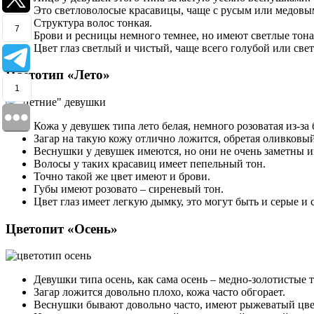
Это светловолосые красавицы, чаще с русым или медовы
Структура волос тонкая.
7
Брови и ресницы немного темнее, но имеют светлые тона
Цвет глаз светлый и чистый, чаще всего голубой или све
Цветотип «Лето»
1
Кожа у девушек типа лето белая, немного розоватая из-з
Загар на такую кожу отлично ложится, обретая оливковый
Веснушки у девушек имеются, но они не очень заметны из
Волосы у таких красавиц имеет пепельный тон.
Точно такой же цвет имеют и брови.
Губы имеют розовато – сиреневый тон.
Цвет глаз имеет легкую дымку, это могут быть и серые и 
Цветопит «Осень»
Девушки типа осень, как сама осень – медно-золотистые 
Загар ложится довольно плохо, кожа часто обгорает.
Веснушки бывают довольно часто, имеют рыжеватый цве