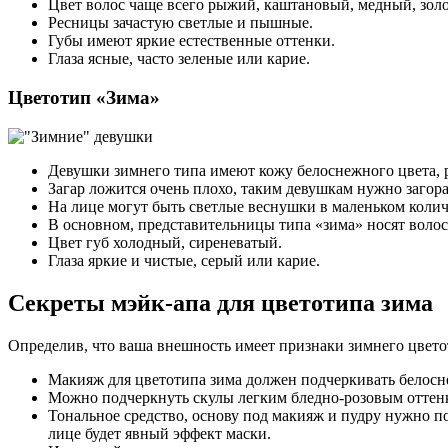
Цвет волос чаще всего рыжий, каштановый, медный, зол
Ресницы зачастую светлые и пышные.
Губы имеют яркие естественные оттенки.
Глаза ясные, часто зеленые или карие.
Цветотип «Зима»
Девушки зимнего типа имеют кожу белоснежного цвета, р
Загар ложится очень плохо, таким девушкам нужно загор
На лице могут быть светлые веснушки в маленьком колич
В основном, представительницы типа «зима» носят волос
Цвет губ холодный, сиреневатый.
Глаза яркие и чистые, серый или карие.
Секреты мэйк-апа для цветотипа зима
Определив, что ваша внешность имеет признаки зимнего цвето
Макияж для цветотипа зима должен подчеркивать белос
Можно подчеркнуть скулы легким бледно-розовым оттен
Тональное средство, основу под макияж и пудру нужно по
лице будет явный эффект маски.