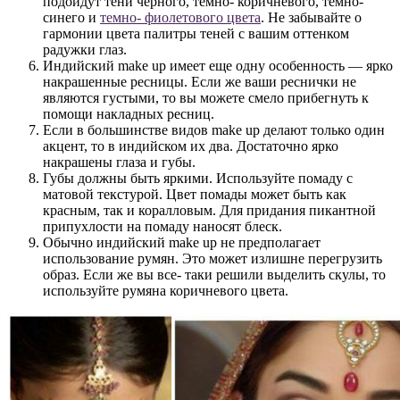
подойдут тени черного, темно- коричневого, темно-
синего и
темно- фиолетового цвета
. Не забывайте о
гармонии цвета палитры теней с вашим оттенком
радужки глаз.
Индийский make up имеет еще одну особенность — ярко
накрашенные ресницы. Если же ваши реснички не
являются густыми, то вы можете смело прибегнуть к
помощи накладных ресниц.
Если в большинстве видов make up делают только один
акцент, то в индийском их два. Достаточно ярко
накрашены глаза и губы.
Губы должны быть яркими. Используйте помаду с
матовой текстурой. Цвет помады может быть как
красным, так и коралловым. Для придания пикантной
припухлости на помаду наносят блеск.
Обычно индийский make up не предполагает
использование румян. Это может излишне перегрузить
образ. Если же вы все- таки решили выделить скулы, то
используйте румяна коричневого цвета.