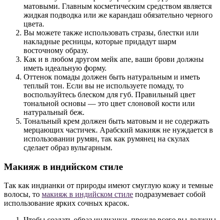
матовыми. Главным косметическим средством является
жидкая подводка или же карандаш обязательно черного
цвета.
Вы можете также использовать стразы, блестки или
накладные ресницы, которые придадут шарм
восточному образу.
Как и в любом другом мейк апе, ваши брови должны
иметь идеальную форму.
Оттенок помады должен быть натуральным и иметь
теплый тон. Если вы не используете помаду, то
воспользуйтесь блеском для губ. Правильный цвет
тональной основы — это цвет слоновой кости или
натуральный беж.
Тональный крем должен быть матовым и не содержать
мерцающих частичек. Арабский макияж не нуждается в
использовании румян, так как румянец на скулах
сделает образ вульгарным.
Макияж в индийском стиле
Так как индианки от природы имеют смуглую кожу и темные
волосы, то
макияж в индийском стиле
подразумевает собой
использование ярких сочных красок.
Чтобы создать образ индианки, прежде всего вы должны