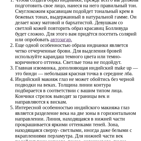
подготовить свое лицо, нанеся на него правильный тон.
Смуглокожим красавицам подойдет тональный крем в
бежевых тонах, выдержанный в натуральной гамме. Он
делает кожу матовой и бархатистой. Девушкам со
светлой кожей повторить образ красавиц Болливуда
будет сложно. Для этого вам придётся посетить солярий
или опробовать
автозагар.
Еще одной особенностью образа индианки является
четко отчерченные брови. Для выделения бровей
используйте карандаш темного цвета или темно-
коричневого оттенка. Светлые тона не подойдут.
Главная изюминка, дополняющая индийский make up —
это бинди — небольшая красная точка в середине лба.
Индийский макияж глаз не может обойтись без черной
подводки на веках. Толщина линии контура
подбирается в соответствии с вашим типом лица.
Кончики стрелок выводят за границы век и
направляются к вискам.
Интересной особенностью индийского макияжа глаз
является разделение века на две зоны в горизонтальном
направлении. Линия, находящаяся в нижней части
прокрашивается яркими оттенками теней. Зона,
находящаяся сверху- светлыми, иногда даже белыми с
вкраплениями перламутра. Для нижней части век