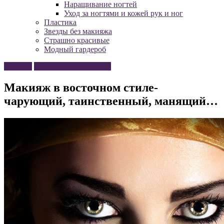
Наращивание ногтей
Уход за ногтями и кожей рук и ног
Пластика
Звезды без макияжа
Страшно красивые
Модный гардероб
Макияж
Макияж народов мира
Макияж в восточном стиле-
чарующий, таинственный, манящий…