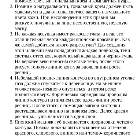
поможет светлый тональный крем и компактная пудра.
Помним о натуральности, тональный крем должен быть
максимум на два оттенка светлее вашего натурального
цвета кожи. При несоблюдении этих правил вы
рискуете получить на лице неестественную, нелепую
маску.
Не каждая девушка имеет раскосые глаза, а ведь это
отличительная черта каждой японской красавицы. Как
же самой добиться такого разреза глаз? Для создания
этой иллюзии вам понадобится жидкая подводка, тени
светлых оттенков, коричневый карандаш и черная тушь.
На верхнее веко наносим светлые тени, после этого
рисуем тонкую линию контура вдоль линии роста
ресниц.
Небольшой нюанс- линия контура во внутреннем уголке
газа должна спускаться к переносице. На внешнем
уголке глаза- немного опуститься, а потом резко
подняться вверх. Коричневым карандашом проводим
линию контура на нижнем веке вдоль линии роста
ресниц. После этого, с помощью мягкой кисточки
растушевываем линию на нижнем веке. Далее красим
ресницы. Тушь наносится в один слой.
Японский макияж губ начинается с прорисовки четкого
контура. Помада должна быть насыщенных оттенков-
красного, сливового, винного или темно- коричневого