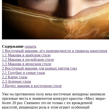
Содержание
скрыть
1
Восточный макияж- его разновидности и правила нанесения
1.1
Макияж в арабском стиле
1.2
Макияж в индийском стиле
1.3
Макияж в японском стиле
2
Восточный макияж для разных цветов глаз
2.1
Голубые и серые глаза
2.2
Карие глаза
2.3
Зеленые глаза
3
Видео: макияж в восточном стиле
Уже на протяжении полу века восточные женщины занимали
призовые места в знаменитом конкурсе красоты «Мисс мира»
более 20 раз. Связанно это не только с их врожденной
красотой, решающую роль в этом играет особенный