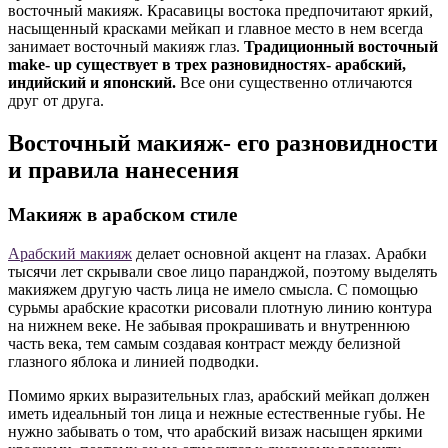
восточный макияж. Красавицы востока предпочитают яркий,
насыщенный красками мейкап и главное место в нем всегда
занимает восточный макияж глаз.
Традиционный восточный
make- up существует в трех разновидностях- арабский,
индийский и японский.
Все они существенно отличаются
друг от друга.
Восточный макияж- его разновидности
и правила нанесения
Макияж в арабском стиле
Арабский макияж
делает основной акцент на глазах. Арабки
тысячи лет скрывали свое лицо паранджой, поэтому выделять
макияжем другую часть лица не имело смысла. С помощью
сурьмы арабские красотки рисовали плотную линию контура
на нижнем веке. Не забывая прокрашивать и внутреннюю
часть века, тем самым создавая контраст между белизной
глазного яблока и линией подводки.
Помимо ярких выразительных глаз, арабский мейкап должен
иметь идеальный тон лица и нежные естественные губы. Не
нужно забывать о том, что арабский визаж насыщен яркими