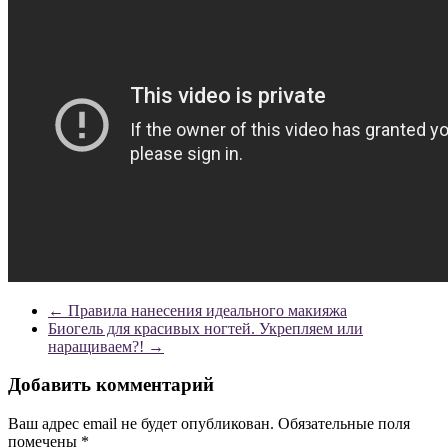
←
Правила нанесения идеального макияжа
Биогель для красивых ногтей. Укрепляем или
наращиваем?!
→
Добавить комментарий
Ваш адрес email не будет опубликован.
Обязательные поля
помечены
*