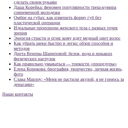
сделать своим руками
Даша Корейка: феномен популярности треш-кумира
современной молодежи
Омбре на губах: как изменить форму губ без
пластической операции
Идеальные пропорции женского тела с разных точек
зрения
Энергия страсти и огня: кому идет медный цвет волос
Как убрать щеки быстро и легко: обзор способов и
методов
Диета Венеры Шариповой: белок, вода и никаких
физических нагрузок
Как правильно умываться — тонкости «процедуры»
Елена Корикова: биография, творчество, личная жизнь,
фото
Слава Марлоу: «Меня не растили акулой, я не гонюсь за
деньгами»
Наши контакты