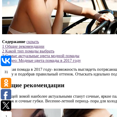
Содержание
скрыть
1
Общие рекомендации
2
Какой тип помады выбрать
3
Самые актуальные цвета модной помады
4
Видео: Модные цвета помады в 2017 году
Модная помада в 2017 году- возможность выглядеть потрясающе
31
форму и подобрав правильный оттенок. Отыскать идеально под
Общие рекомендации
Будущей зимой наиболее актуальными станут сочные, яркие па
красок и сочные губки. Весенне-летний период- пора для холо
1