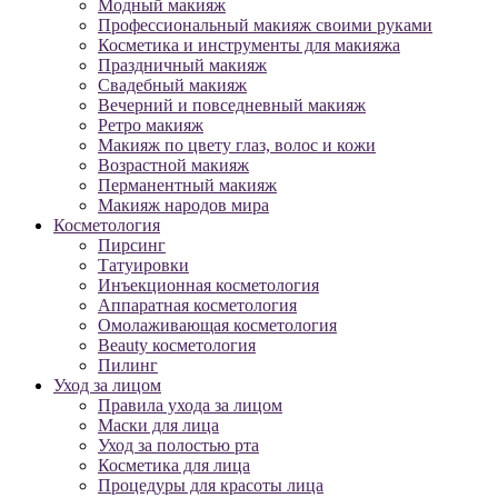
Модный макияж
Профессиональный макияж своими руками
Косметика и инструменты для макияжа
Праздничный макияж
Свадебный макияж
Вечерний и повседневный макияж
Ретро макияж
Макияж по цвету глаз, волос и кожи
Возрастной макияж
Перманентный макияж
Макияж народов мира
Косметология
Пирсинг
Татуировки
Инъекционная косметология
Аппаратная косметология
Омолаживающая косметология
Beauty косметология
Пилинг
Уход за лицом
Правила ухода за лицом
Маски для лица
Уход за полостью рта
Косметика для лица
Процедуры для красоты лица