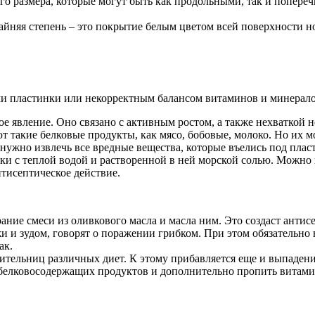
го размера, которые могут быть как продольными, так и попере
айняя степень – это покрытие белым цветом всей поверхности н
 пластинки или некорректным балансом витаминов и минералов
е явление. Оно связано с активным ростом, а также нехваткой н
ют такие белковые продукты, как мясо, бобовые, молоко. Но их 
нужно извлечь все вредные вещества, которые въелись под плас
чки с теплой водой и растворенной в ней морской солью. Можно 
нтисептическое действие.
рание смеси из оливкового масла и масла ним. Это создаст анти
и зудом, говорят о поражении грибком. При этом обязательно н
ак.
тельниц различных диет. К этому прибавляется еще и выпадение в
 белковосодержащих продуктов и дополнительно пропить витами