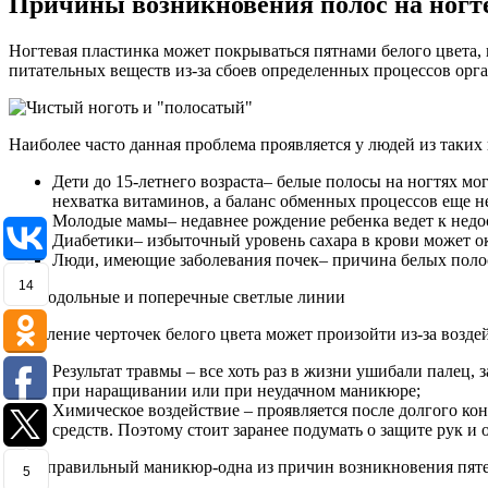
Причины возникновения полос на ногт
Ногтевая пластинка может покрываться пятнами белого цвета,
питательных веществ из-за сбоев определенных процессов орг
Наиболее часто данная проблема проявляется у людей из таких 
Дети до 15-летнего возраста– белые полосы на ногтях мог
нехватка витаминов, а баланс обменных процессов еще не 
Молодые мамы– недавнее рождение ребенка ведет к недос
Диабетики– избыточный уровень сахара в крови может ок
Люди, имеющие заболевания почек– причина белых полосо
14
Появление черточек белого цвета может произойти из-за возде
Результат травмы – все хоть раз в жизни ушибали палец
при наращивании или при неудачном маникюре;
Химическое воздействие – проявляется после долгого к
средств. Поэтому стоит заранее подумать о защите рук и 
5