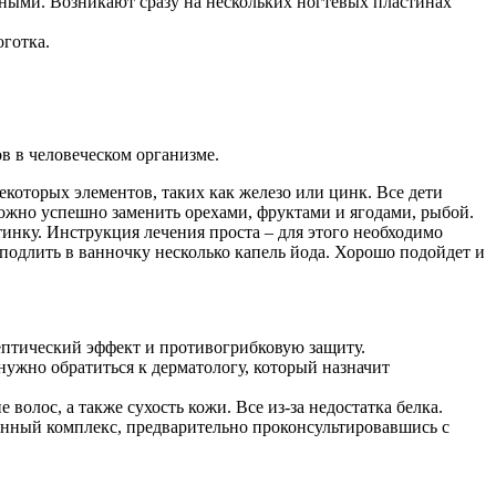
чными. Возникают сразу на нескольких ногтевых пластинах
оготка.
 в человеческом организме.
екоторых элементов, таких как железо или цинк. Все дети
можно успешно заменить орехами, фруктами и ягодами, рыбой.
тинку. Инструкция лечения проста – для этого необходимо
подлить в ванночку несколько капель йода. Хорошо подойдет и
септический эффект и противогрибковую защиту.
ужно обратиться к дерматологу, который назначит
олос, а также сухость кожи. Все из-за недостатка белка.
нный комплекс, предварительно проконсультировавшись с