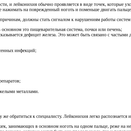
ти, и лейконихия обычно проявляется в виде точек, которые ух
е нажимать на поврежденный ноготь и поменьше двигать пальце
 причинам, должны стать сигналом к нарушениям работы систем 
основном это пищеварительная система, почки или печень;
казывается дефицит железа. Это может быть связано с частыми 
есенных инфекций;
репаратов;
яжелыми металлами.
 же обратиться к специалисту. Лейконихия легко распознается и
шек, занимающих в основном ноготь на одном пальце, реже на н