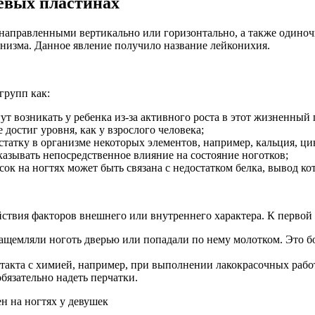
евых пластинах
 направленными вертикально или горизонтально, а также одиноч
анизма. Данное явление получило название лейконихия.
групп как:
ут возникать у ребенка из-за активного роста в этот жизненный 
достиг уровня, как у взрослого человека;
татку в организме некоторых элементов, например, кальция, ци
азывать непосредственное влияние на состояние ноготков;
к на ногтях может быть связана с недостатком белка, вывод ко
йствия факторов внешнего или внутреннего характера. К первой 
, защемляли ноготь дверью или попадали по нему молотком. Это 
онтакта с химией, например, при выполнении лакокрасочных ра
обязательно надеть перчатки.