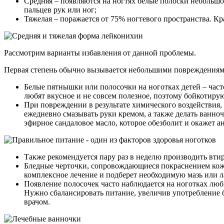
Средняя – появляются на ногтях белые полоски небольшо
пальцев рук или ног;
Тяжелая – поражается от 75% ногтевого пространства. Кр
Рассмотрим варианты избавления от данной проблемы.
Первая степень обычно вызывается небольшими повреждениями
Белые пятнышки или полосочки на ноготках детей – часто
любят вкусное и не совсем полезное, поэтому бойкотиру
При повреждении в результате химического воздействия, 
ежедневно смазывать руки кремом, а также делать ванно
эфирное сандаловое масло, которое обезболит и окажет а
Также рекомендуется пару раз в неделю производить вти
Бледные черточки, сопровождающиеся покраснением кожи 
комплексное лечение и подберет необходимую мазь или л
Появление полосочек часто наблюдается на ноготках люби
Нужно сбалансировать питание, увеличив употребление
врачом.