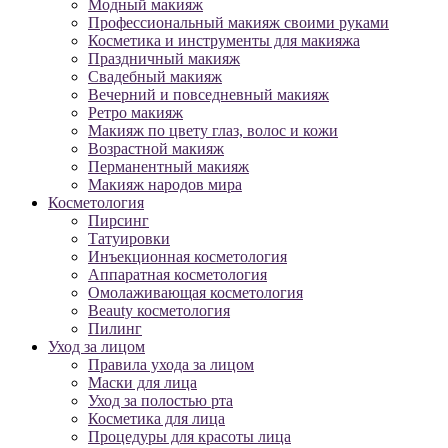
Модный макияж
Профессиональный макияж своими руками
Косметика и инструменты для макияжа
Праздничный макияж
Свадебный макияж
Вечерний и повседневный макияж
Ретро макияж
Макияж по цвету глаз, волос и кожи
Возрастной макияж
Перманентный макияж
Макияж народов мира
Косметология
Пирсинг
Татуировки
Инъекционная косметология
Аппаратная косметология
Омолаживающая косметология
Beauty косметология
Пилинг
Уход за лицом
Правила ухода за лицом
Маски для лица
Уход за полостью рта
Косметика для лица
Процедуры для красоты лица