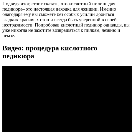
Подведя итог, стоит сказать, что кислотный пилинг для
педикюра– это настоящая находка для женщин. Именно
благодаря ему вы сможете без особых усилий добиться
гладких красивых стоп и всегда быть уверенной в своей
неотразимости. Попробовав кислотный педикюр однажды, вы
уже никогда не захотите возвращаться к пилкам, лезвию и
пемзе.
Видео: процедура кислотного
педикюра