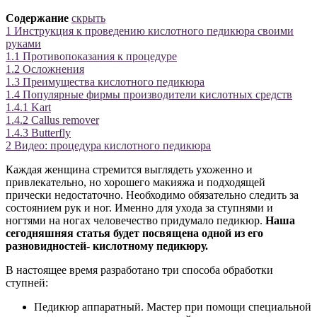
Содержание
скрыть
1
Инструкция к проведению кислотного педикюра своими
руками
1.1
Противопоказания к процедуре
1.2
Осложнения
1.3
Преимущества кислотного педикюра
1.4
Популярные фирмы производители кислотных средств
1.4.1
Kart
1.4.2
Callus remover
1.4.3
Butterfly
2
Видео: процедура кислотного педикюра
Каждая женщина стремится выглядеть ухоженно и
привлекательно, но хорошего макияжа и подходящей
прически недостаточно. Необходимо обязательно следить за
состоянием рук и ног. Именно для ухода за ступнями и
ногтями на ногах человечество придумало педикюр.
Наша
сегодняшняя статья будет посвящена одной из его
разновидностей- кислотному педикюру.
В настоящее время разработано три способа обработки
ступней:
Педикюр аппаратный. Мастер при помощи специальной