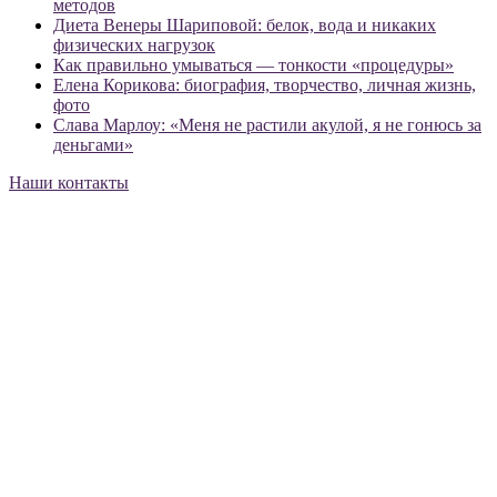
методов
Диета Венеры Шариповой: белок, вода и никаких
физических нагрузок
Как правильно умываться — тонкости «процедуры»
Елена Корикова: биография, творчество, личная жизнь,
фото
Слава Марлоу: «Меня не растили акулой, я не гонюсь за
деньгами»
Наши контакты