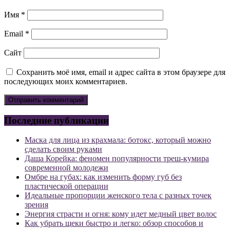
Имя
*
Email
*
Сайт
Сохранить моё имя, email и адрес сайта в этом браузере для
последующих моих комментариев.
Последние публикации
Маска для лица из крахмала: ботокс, который можно
сделать своим руками
Даша Корейка: феномен популярности треш-кумира
современной молодежи
Омбре на губах: как изменить форму губ без
пластической операции
Идеальные пропорции женского тела с разных точек
зрения
Энергия страсти и огня: кому идет медный цвет волос
Как убрать щеки быстро и легко: обзор способов и