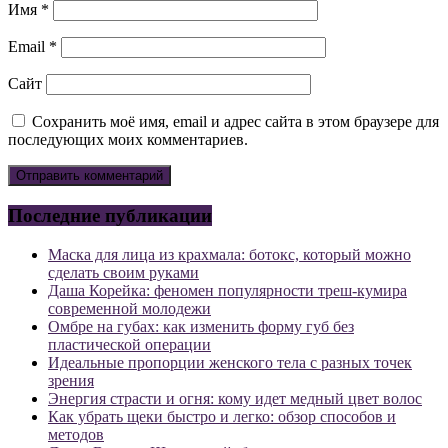
Имя
*
Email
*
Сайт
Сохранить моё имя, email и адрес сайта в этом браузере для
последующих моих комментариев.
Последние публикации
Маска для лица из крахмала: ботокс, который можно
сделать своим руками
Даша Корейка: феномен популярности треш-кумира
современной молодежи
Омбре на губах: как изменить форму губ без
пластической операции
Идеальные пропорции женского тела с разных точек
зрения
Энергия страсти и огня: кому идет медный цвет волос
Как убрать щеки быстро и легко: обзор способов и
методов