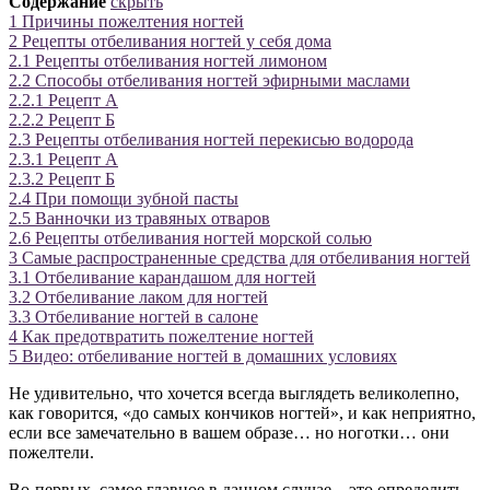
Содержание
скрыть
1
Причины пожелтения ногтей
2
Рецепты отбеливания ногтей у себя дома
2.1
Рецепты отбеливания ногтей лимоном
2.2
Способы отбеливания ногтей эфирными маслами
2.2.1
Рецепт А
2.2.2
Рецепт Б
2.3
Рецепты отбеливания ногтей перекисью водорода
2.3.1
Рецепт А
2.3.2
Рецепт Б
2.4
При помощи зубной пасты
2.5
Ванночки из травяных отваров
2.6
Рецепты отбеливания ногтей морской солью
3
Самые распространенные средства для отбеливания ногтей
3.1
Отбеливание карандашом для ногтей
3.2
Отбеливание лаком для ногтей
3.3
Отбеливание ногтей в салоне
4
Как предотвратить пожелтение ногтей
5
Видео: отбеливание ногтей в домашних условиях
Не удивительно, что хочется всегда выглядеть великолепно,
как говорится, «до самых кончиков ногтей», и как неприятно,
если все замечательно в вашем образе… но ноготки… они
пожелтели.
Во-первых, самое главное в данном случае – это определить