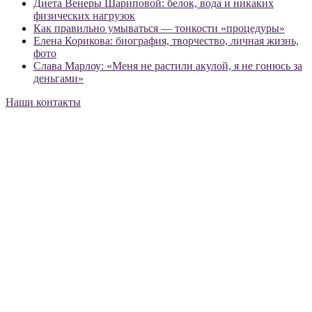
Диета Венеры Шариповой: белок, вода и никаких
физических нагрузок
Как правильно умываться — тонкости «процедуры»
Елена Корикова: биография, творчество, личная жизнь,
фото
Слава Марлоу: «Меня не растили акулой, я не гонюсь за
деньгами»
Наши контакты