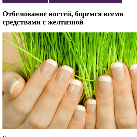
Маникюр и Педикюр
Уход за ногтями и кожей рук и ног
Отбеливание ногтей, боремся всеми
средствами с желтизной