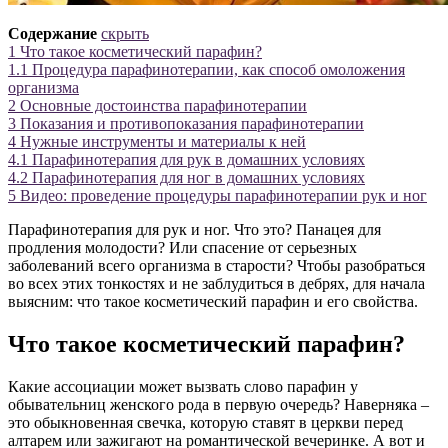
Содержание
скрыть
1
Что такое косметический парафин?
1.1
Процедура парафинотерапии, как способ омоложения
организма
2
Основные достоинства парафинотерапии
3
Показания и противопоказания парафинотерапии
4
Нужные инструменты и материалы к ней
4.1
Парафинотерапия для рук в домашних условиях
4.2
Парафинотерапия для ног в домашних условиях
5
Видео: проведение процедуры парафинотерапии рук и ног
Парафинотерапия для рук и ног. Что это? Панацея для
продления молодости? Или спасение от серьезных
заболеваний всего организма в старости? Чтобы разобраться
во всех этих тонкостях и не заблудиться в дебрях, для начала
выясним: что такое косметический парафин и его свойства.
Что такое косметический парафин?
Какие ассоциации может вызвать слово парафин у
обывательниц женского рода в первую очередь? Наверняка –
это обыкновенная свечка, которую ставят в церкви перед
алтарем или зажигают на романтической вечеринке. А вот и