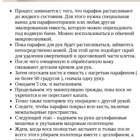
Процесс начинается с того, что парафин растапливают
до жидкого состояния. Для этого нужна специальная
ванна для парафинотерапии или любая другая
эмалированная емкость, которую можно оприходовать
под водяную баню. Можно воспользоваться и обычной
микроволновкой.
Пока парафин для рук будет растапливаться, займитесь
непосредственно кожей. Для этой цели подойдет скраб
для удаления омертвевшей и ороговевшей части клеток.
После чего очищенную и обработанную кожу
смазывают детским кремом для рук.
Затем опускаем кисти в емкость с нагретым парафином (
не более 60 градусов ), сначала одну руку.
Ожидаем 5 сек. и вытаскиваем.
Проделываем эту манипуляцию трижды, пока воск не
укрепится и не перестанет капать.
Точно также повторяем эту операцию с другой рукой.
Следите, чтобы парафин покрыл всю кисть, включая
межпальцевые пространства.
Следующий этап – надеваем на руки целлофановые
мешочки и укутываем махровым полотенцем.
Ждем, когда воск полностью застынет и только после
всего этого убираем полотенца вместе с целлофаном, а