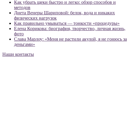
Как убрать щеки быстро и легко: обзор способов и
методов
Диета Венеры Шариповой: белок, вода и никаких
физических нагрузок
Как правильно умываться — тонкости «процедуры»
Елена Корикова: биография, творчество, личная жизнь,
фото
Слава Марлоу: «Меня не растили акулой, я не гонюсь за
деньгами»
Наши контакты