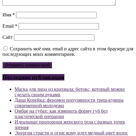
Имя
*
Email
*
Сайт
Сохранить моё имя, email и адрес сайта в этом браузере для
последующих моих комментариев.
Последние публикации
Маска для лица из крахмала: ботокс, который можно
сделать своим руками
Даша Корейка: феномен популярности треш-кумира
современной молодежи
Омбре на губах: как изменить форму губ без
пластической операции
Идеальные пропорции женского тела с разных точек
зрения
Энергия страсти и огня: кому идет медный цвет волос