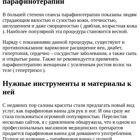
парафинотерапии
В большей степени сеансы парафинотерапии показаны людям
страдающим вялостью и сухостью кожи, отечностью,
шелушением и даже сморщеностью ( дряблая, возрастная кожа
). Наиболее популярной эта процедура становится весной.
Наряду с показаниями данной процедуры, существуют и
противопоказания: варикозное расширение вен, диабет,
гипертония, сердечно – сосудистые заболевания, а также сыпь
и открытые раны. Также не рекомендуется применять
парафинотерапию женщинам с усиленным ростом волос на
теле ( гепертрихоз ).
Нужные инструменты и материалы к
ней
С недавних пор салоны красоты стали предлагать новый вид
услуг, как парафиновая ванна для рук и ног. И она сразу же
стала пользоваться огромной популярностью. Перелистав
несколько сайтов, я с удивлением обнаружила, что в одном из
профессиональных магазинов медицинских препаратов
продается парафиновая ванна для домашнего употребления.
Полное ее название – парафиновая ванна с полной