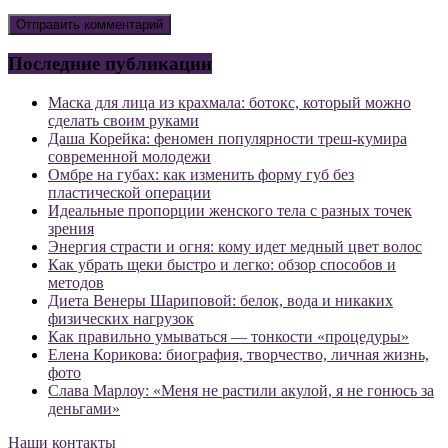
Последние публикации
Маска для лица из крахмала: ботокс, который можно
сделать своим руками
Даша Корейка: феномен популярности треш-кумира
современной молодежи
Омбре на губах: как изменить форму губ без
пластической операции
Идеальные пропорции женского тела с разных точек
зрения
Энергия страсти и огня: кому идет медный цвет волос
Как убрать щеки быстро и легко: обзор способов и
методов
Диета Венеры Шариповой: белок, вода и никаких
физических нагрузок
Как правильно умываться — тонкости «процедуры»
Елена Корикова: биография, творчество, личная жизнь,
фото
Слава Марлоу: «Меня не растили акулой, я не гонюсь за
деньгами»
Наши контакты