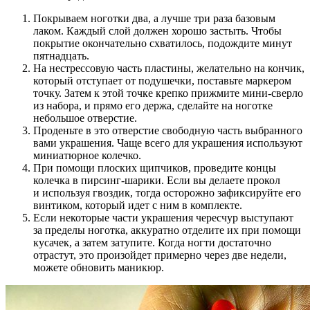
Покрываем ноготки два, а лучше три раза базовым
лаком. Каждый слой должен хорошо застыть. Чтобы
покрытие окончательно схватилось, подождите минут
пятнадцать.
На нестрессовую часть пластины, желательно на кончик,
который отступает от подушечки, поставьте маркером
точку. Затем к этой точке крепко прижмите мини-сверло
из набора, и прямо его держа, сделайте на ноготке
небольшое отверстие.
Проденьте в это отверстие свободную часть выбранного
вами украшения. Чаще всего для украшения используют
миниатюрное колечко.
При помощи плоских щипчиков, проведите концы
колечка в пирсинг-шарики. Если вы делаете прокол
и используя гвоздик, тогда осторожно зафиксируйте его
винтиком, который идет с ним в комплекте.
Если некоторые части украшения чересчур выступают
за пределы ноготка, аккуратно отделите их при помощи
кусачек, а затем затупите. Когда ногти достаточно
отрастут, это произойдет примерно через две недели,
можете обновить маникюр.