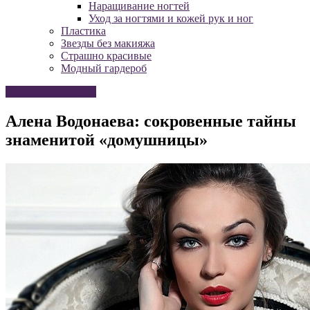
Наращивание ногтей
Уход за ногтями и кожей рук и ног
Пластика
Звезды без макияжа
Страшно красивые
Модный гардероб
Страшно красивые
Алена Водонаева: сокровенные тайны
знаменитой «домушницы»