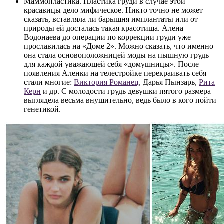
Маммопластика. Пластика груди в случае этой
красавицы дело мифическое. Никто точно не может
сказать, вставляла ли барышня имплантаты или от
природы ей досталась такая красотища. Алена
Водонаева до операции по коррекции груди уже
прославилась на «Доме 2». Можно сказать, что именно
она стала основоположницей моды на пышную грудь
для каждой уважающей себя «домушницы». После
появления Аленки на телестройке перекраивать себя
стали многие:
Виктория Романец
, Дарья Пынзарь,
Рита
Керн
и др. С молодости грудь девушки пятого размера
выглядела весьма внушительно, ведь было в кого пойти
генетикой.