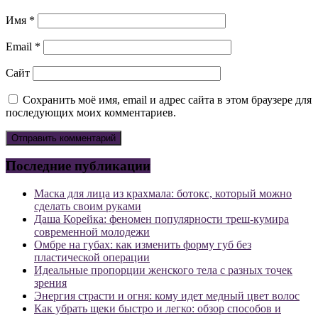
Имя
*
Email
*
Сайт
Сохранить моё имя, email и адрес сайта в этом браузере для
последующих моих комментариев.
Последние публикации
Маска для лица из крахмала: ботокс, который можно
сделать своим руками
Даша Корейка: феномен популярности треш-кумира
современной молодежи
Омбре на губах: как изменить форму губ без
пластической операции
Идеальные пропорции женского тела с разных точек
зрения
Энергия страсти и огня: кому идет медный цвет волос
Как убрать щеки быстро и легко: обзор способов и