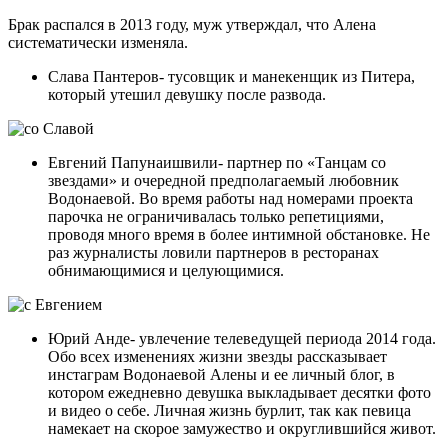
Брак распался в 2013 году, муж утверждал, что Алена
систематически изменяла.
Слава Пантеров- тусовщик и манекенщик из Питера,
который утешил девушку после развода.
Евгений Папунаишвили- партнер по «Танцам со
звездами» и очередной предполагаемый любовник
Водонаевой. Во время работы над номерами проекта
парочка не ограничивалась только репетициями,
проводя много время в более интимной обстановке. Не
раз журналисты ловили партнеров в ресторанах
обнимающимися и целующимися.
Юрий Анде- увлечение телеведущей периода 2014 года.
Обо всех изменениях жизни звезды рассказывает
инстаграм Водонаевой Алены и ее личный блог, в
котором ежедневно девушка выкладывает десятки фото
и видео о себе. Личная жизнь бурлит, так как певица
намекает на скорое замужество и округлившийся живот.