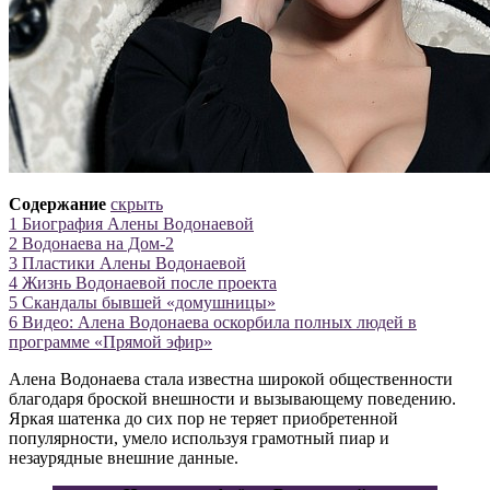
Содержание
скрыть
1
Биография Алены Водонаевой
2
Водонаева на Дом-2
3
Пластики Алены Водонаевой
4
Жизнь Водонаевой после проекта
5
Скандалы бывшей «домушницы»
6
Видео: Алена Водонаева оскорбила полных людей в
программе «Прямой эфир»
Алена Водонаева стала известна широкой общественности
благодаря броской внешности и вызывающему поведению.
Яркая шатенка до сих пор не теряет приобретенной
популярности, умело используя грамотный пиар и
незаурядные внешние данные.