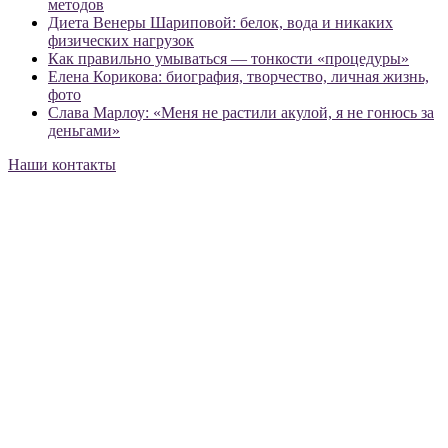
методов
Диета Венеры Шариповой: белок, вода и никаких
физических нагрузок
Как правильно умываться — тонкости «процедуры»
Елена Корикова: биография, творчество, личная жизнь,
фото
Слава Марлоу: «Меня не растили акулой, я не гонюсь за
деньгами»
Наши контакты