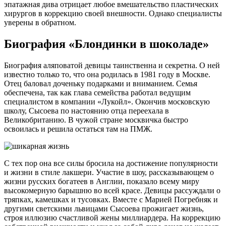
эпатажная дива отрицает любое вмешательство пластических
хирургов в коррекцию своей внешности. Однако специалисты
уверены в обратном.
Биография «Блондинки в шоколаде»
Биография аляповатой девицы таинственна и секретна. О ней
известно только то, что она родилась в 1981 году в Москве.
Отец баловал доченьку подарками и вниманием. Семья
обеспечена, так как глава семейства работал ведущим
специалистом в компании «Лукойл». Окончив московскую
школу, Сысоева по настоянию отца переехала в
Великобританию. В чужой стране москвичка быстро
освоилась и решила остаться там на ПМЖ.
С тех пор она все силы бросила на достижение популярности
и жизни в стиле лакшери. Участие в шоу, рассказывающем о
жизни русских богатеев в Англии, показало всему миру
высокомерную барышню во всей красе. Девицы рассуждали о
тряпках, камешках и тусовках. Вместе с Марией Погребняк и
другими светскими львицами Сысоева прожигает жизнь,
строя иллюзию счастливой жены миллиардера. На коррекцию