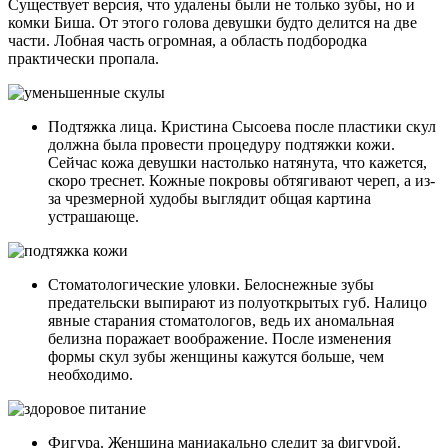
Существует версия, что удалены были не только зубы, но и
комки Биша. От этого голова девушки будто делится на две
части. Лобная часть огромная, а область подбородка
практически пропала.
Подтяжка лица. Кристина Сысоева после пластики скул
должна была провести процедуру подтяжки кожи.
Сейчас кожа девушки настолько натянута, что кажется,
скоро треснет. Кожные покровы обтягивают череп, а из-
за чрезмерной худобы выглядит общая картина
устрашающе.
Стоматологические уловки. Белоснежные зубы
предательски выпирают из полуоткрытых губ. Налицо
явные старания стоматологов, ведь их аномальная
белизна поражает воображение. После изменения
формы скул зубы женщины кажутся больше, чем
необходимо.
Фигура. Женщина маниакально следит за фигурой.