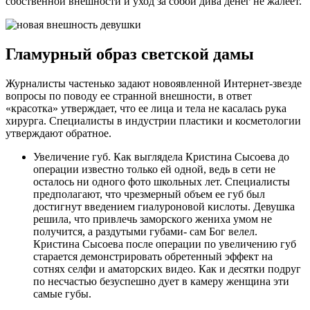
собственной внешности и уход за собой дива денег не жалеет.
Гламурный образ светской дамы
Журналисты частенько задают новоявленной Интернет-звезде
вопросы по поводу ее странной внешности, в ответ
«красотка» утверждает, что ее лица и тела не касалась рука
хирурга. Специалисты в индустрии пластики и косметологии
утверждают обратное.
Увеличение губ. Как выглядела Кристина Сысоева до
операции известно только ей одной, ведь в сети не
осталось ни одного фото школьных лет. Специалисты
предполагают, что чрезмерный объем ее губ был
достигнут введением гиалуроновой кислоты. Девушка
решила, что привлечь заморского жениха умом не
получится, а раздутыми губами- сам Бог велел.
Кристина Сысоева после операции по увеличению губ
старается демонстрировать обретенный эффект на
сотнях селфи и аматорских видео. Как и десятки подруг
по несчастью безуспешно дует в камеру женщина эти
самые губы.