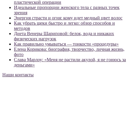
пластической операции
Идеальные пропорции женского тела с разных точек
зрения
Энергия страсти и огня: кому идет медный цвет волос
Как убрать щеки быстро и легко: обзор способов и
методов
Диета Венеры Шариповой: белок, вода и никаких
физических нагрузок
Как правильно умываться — тонкости «процедуры»
Елена Корикова: биография, творчество, личная жизнь,
фото
Слава Марлоу: «Меня не растили акулой, я не гонюсь за
деньгами»
Наши контакты