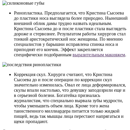
Ринопластика. Предполагается, что Кристина Сысоева
до пластики носа выглядела более природно. Нынешний
внешний облик дамы трудно назвать идеальным.
Кристина Сысоева до и после пластики стала выглядеть
дороже и стервознее. Результатом работы хирургов стал
тонкий аристократический нос женщины. По мнению
специалистов у барышни исправлена спинка носа и
приподнят его кончик. Эффект закрепляется
специфически подобранным
выразительным макияжем
.
Коррекция скул. Хирурги считают, что Кристина
Сысоева до и после операции по коррекции скул
значительно изменилась. Овал ее лица деформировался,
скулы впали настолько, что девушку заподозрили еще и
в серьезной болезни. Богатейка призналась
журналистам, что специально вырвала зубы мудрости,
чтобы уменьшить объем лица. Кроме того жена
таинственного миллиардера питается только жидкой
пищей, ведь так мышцы лица перестают напрягаться и
щеки пропадают.