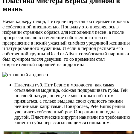
Пластика мистера Бернса длиною в
жизнь
Начав карьеру певца, Питер не перестал экспериментировать
с собственной внешностью. Поначалу это проявлялось в
избрании странных образов для исполнения песен, а после
прогрессировало в изменение собственного тела и
превращение в некий ужасный симбиоз уродливой женщины
и татуированного мужчины. И если в период расцвета его
собственной группы «Dead or Alive» голубоглазый парнишка
был кумиром тысяч девушек, то со временем стал
отвратительной пародией на андрогина.
Пластика губ. Пит Бернс в молодости, как самая
отъявленная модница, обожал подкрашивать губы. Гей
по своей натуре, он еще не мог открыто об этом
признаться, а только выдавал свою сущность такими
невинными капризами. Повзрослев, Pete Burns решил
увеличить собственный рот. Операции шли одна за
другой. Пластические хирурги накачали по требованию
клиента губы нерассасывающимся силиконом.