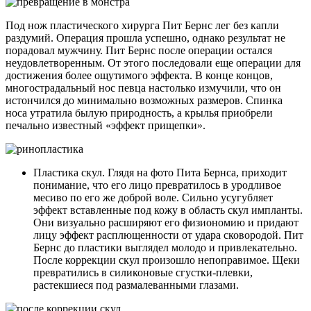
Под нож пластического хирурга Пит Бернс лег без капли
раздумий. Операция прошла успешно, однако результат не
порадовал мужчину. Пит Бернс после операции остался
неудовлетворенным. От этого последовали еще операции для
достижения более ощутимого эффекта. В конце концов,
многострадальный нос певца настолько измучили, что он
истончился до минимально возможных размеров. Спинка
носа утратила былую природность, а крылья приобрели
печально известный «эффект прищепки».
Пластика скул. Глядя на фото Пита Бернса, приходит
понимание, что его лицо превратилось в уродливое
месиво по его же доброй воле. Сильно усугубляет
эффект вставленные под кожу в область скул импланты.
Они визуально расширяют его физиономию и придают
лицу эффект расплющенности от удара сковородой. Пит
Бернс до пластики выглядел молодо и привлекательно.
После коррекции скул произошло непоправимое. Щеки
превратились в силиконовые сгустки-плевки,
растекшиеся под размалеванными глазами.