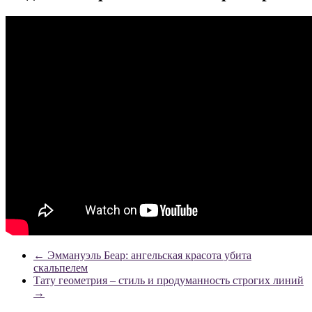
←
Эммануэль Беар: ангельская красота убита
скальпелем
Тату геометрия – стиль и продуманность строгих линий
→