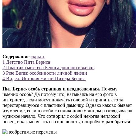
Содержание
скрыть
1
Детство Пита Бернса
2
Пластика мистера Бернса длиною в жизнь
3
Pete Burns: особенности личной жизни
4
Видео: История жизни Питера Бернса
Пит Бернс- особь странная и неоднозначная.
Почему
именно особь? Да потому что, натыкаясь на его фото в
интернете, люди могут покачать головой и принять его за
перестаравшуюся с пластикой дамочку. Однако каково бывает
изумление, если в особи с силиконовым лицом разглядываешь
мужское начало. Что сотворил с собой некогда неплохой
певец, и как менялась его внешность, попробуем разобраться.