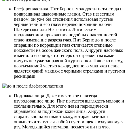
Блефаропластика. Пит Бернс в молодости нет-нет, да и
подкрашивал шаловливые глазки. Став известным
певцом, он уже без стеснения использовал густые
черные тени и его глаза нередко походили на очи
Шахерезады или Нефертити. Логическим
продолжением проявления подобных наклонностей
стало изменение разреза глаз. Пит Бернс до и после
операции по коррекции глаз отличается степенью
похожести на особь женского пола. Хирурги настолько
изменили его вид, что теперь он стреляет глазками
ничуть не хуже заправской куртизанки. Плюс ко всему,
неотъемлемой частью каждодневного макияжа певца
является яркий макияж с черными стрелками и густыми
ресницами.
Подтяжка лица. Даже имея такое навсегда
изуродованное лицо, Пит пытается выглядеть молодо и
соблазнительно. Для этого певец периодически
обращается за подтяжкой кожи лица. Хирурги
старательно натягивают кожу, которая начинает
оплывать и тянуть за собой сгустки щек к вздувшемуся
рту. Молодящийся петушок, несмотря ни на что,