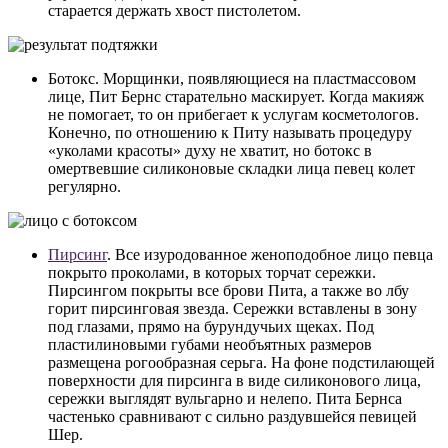
старается держать хвост пистолетом.
Ботокс. Морщинки, появляющиеся на пластмассовом
лице, Пит Бернс старательно маскирует. Когда макияж
не помогает, то он прибегает к услугам косметологов.
Конечно, по отношению к Питу называть процедуру
«уколами красоты» духу не хватит, но ботокс в
омертвевшие силиконовые складки лица певец колет
регулярно.
Пирсинг
. Все изуродованное женоподобное лицо певца
покрыто проколами, в которых торчат сережки.
Пирсингом покрыты все брови Пита, а также во лбу
горит пирсинговая звезда. Сережки вставлены в зону
под глазами, прямо на бурундучьих щеках. Под
пластилиновыми губами необъятных размеров
размещена рогообразная серьга. На фоне подстилающей
поверхности для пирсинга в виде силиконового лица,
сережки выглядят вульгарно и нелепо. Пита Бернса
частенько сравнивают с сильно раздувшейся певицей
Шер.