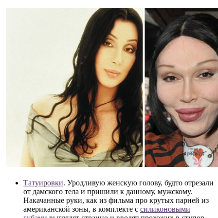
Татуировки
. Уродливую женскую голову, будто отрезали
от дамского тела и пришили к данному, мужскому.
Накачанные руки, как из фильма про крутых парней из
американской зоны, в комплекте с
силиконовыми
губами
выглядят странно и вводят прохожих в ступор.