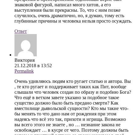
знаковой фигурой, написал много хитов, а его
выступления были прекрасны. То, что с ним позже
случилось, очень драматично, но, я думаю, тому есть
глубинные причины и человека нельзя просто осуждать.
Ответ
Виктория
21.12.2018 в 13:52
Permalink
Очень удивляюсь людям кто ругает статью и автора. Вы
, те кто ругает и поддерживает таких как Пит, вообще
слышали что человек создан по образу и подобию Бога?
Что ещё в ветхом завете указано за подобное такое
существо должно было быть предано смерти? Как
вместилище дьявольской сущности? Кто мы такие что-
бы менять то что дано нам от рождения при этом
надеясь что всё это так, прихоти и игрища. Возможно
вы всего этого не знаете , но … незнание закона не
освобождает … в кусре от чего. Поэтому должны быть