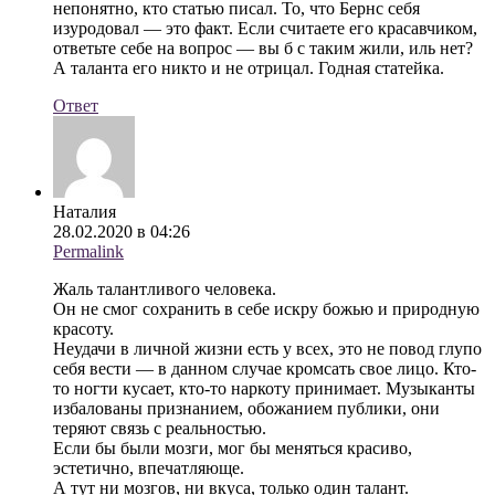
непонятно, кто статью писал. То, что Бернс себя
изуродовал — это факт. Если считаете его красавчиком,
ответьте себе на вопрос — вы б с таким жили, иль нет?
А таланта его никто и не отрицал. Годная статейка.
Ответ
Наталия
28.02.2020 в 04:26
Permalink
Жаль талантливого человека.
Он не смог сохранить в себе искру божью и природную
красоту.
Неудачи в личной жизни есть у всех, это не повод глупо
себя вести — в данном случае кромсать свое лицо. Кто-
то ногти кусает, кто-то наркоту принимает. Музыканты
избалованы признанием, обожанием публики, они
теряют связь с реальностью.
Если бы были мозги, мог бы меняться красиво,
эстетично, впечатляюще.
А тут ни мозгов, ни вкуса, только один талант.