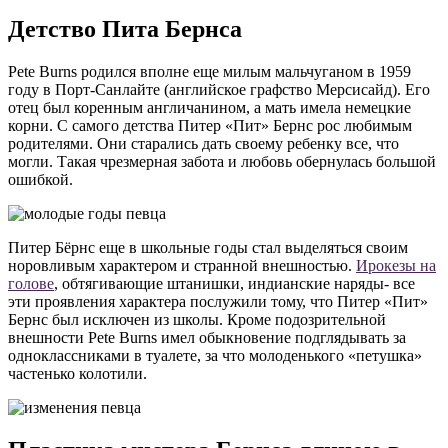
Детство Пита Бернса
Pete Burns родился вполне еще милым мальчуганом в 1959
году в Порт-Санлайте (английское графство Мерсисайд). Его
отец был коренным англичанином, а мать имела немецкие
корни. С самого детства Питер «Пит» Бернс рос любимым
родителями. Они старались дать своему ребенку все, что
могли. Такая чрезмерная забота и любовь обернулась большой
ошибкой.
Питер Бёрнс еще в школьные годы стал выделяться своим
норовливым характером и странной внешностью.
Ирокезы на
голове
, обтягивающие штанишки, индианские наряды- все
эти проявления характера послужили тому, что Питер «Пит»
Бернс был исключен из школы. Кроме подозрительной
внешности Pete Burns имел обыкновение подглядывать за
одноклассниками в туалете, за что молоденького «петушка»
частенько колотили.