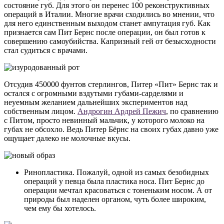
состояние губ. Для этого он перенес 100 реконструктивных
операций в Италии. Многие врачи сходились во мнении, что
для него единственным выходом станет ампутация губ. Как
признается сам Пит Бернс после операции, он был готов к
совершению самоубийства. Капризный гей от безысходности
стал судиться с врачами.
Отсудив 450000 фунтов стерлингов, Питер «Пит» Бернс так и
остался с огромными вздутыми губами-сарделями и
неуемным желанием дальнейших экспериментов над
собственным лицом.
Андрогин Ардрей Пежич
, по сравнению
с Питом, просто невинный мальчик, у которого молоко на
губах не обсохло. Ведь Питер Бёрнс на своих губах давно уже
ощущает далеко не молочные вкусы.
Ринопластика. Пожалуй, одной из самых безобидных
операций у певца была пластика носа. Пит Бернс до
операции мечтал красоваться с тоненьким носом. А от
природы был наделен органом, чуть более широким,
чем ему бы хотелось.