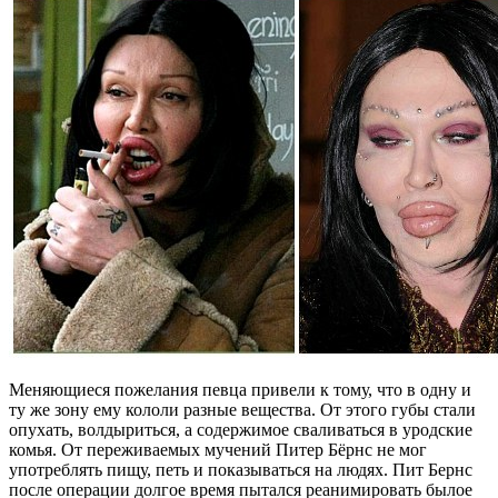
Меняющиеся пожелания певца привели к тому, что в одну и
ту же зону ему кололи разные вещества. От этого губы стали
опухать, волдыриться, а содержимое сваливаться в уродские
комья. От переживаемых мучений Питер Бёрнс не мог
употреблять пищу, петь и показываться на людях. Пит Бернс
после операции долгое время пытался реанимировать былое