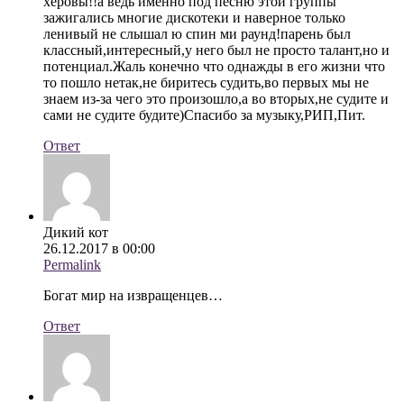
херовы!!а ведь именно под песню этой группы
зажигались многие дискотеки и наверное только
ленивый не слышал ю спин ми раунд!парень был
классный,интересный,у него был не просто талант,но и
потенциал.Жаль конечно что однажды в его жизни что
то пошло нетак,не биритесь судить,во первых мы не
знаем из-за чего это произошло,а во вторых,не судите и
сами не судите будите)Спасибо за музыку,РИП,Пит.
Ответ
Дикий кот
26.12.2017 в 00:00
Permalink
Богат мир на извращенцев…
Ответ