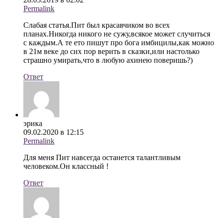
Permalink
Слабая статья.Пит был красавчиком во всех
планах.Никогда никого не сужу,всякое может случиться
с каждым.А те ето пишут про бога имбицилы,как можно
в 21м веке до сих пор верить в сказки,или настолько
страшно умирать,что в любую ахинею поверишь?)
Ответ
эрика
09.02.2020 в 12:15
Permalink
Для меня Пит навсегда останется талантливым
человеком.Он классный !
Ответ