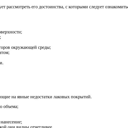
ует рассмотреть его достоинства, с которыми следует ознакомить
оверхности;
;
кторов окружающей среды;
атом;
и.
ающие на явные недостатки лаковых покрытий.
о объема;
 нанесение;
кой они видны отчетливее.