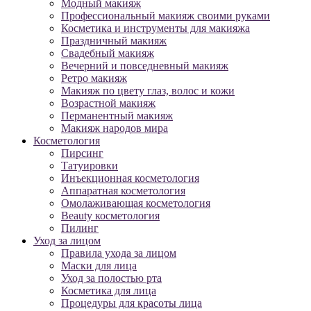
Модный макияж
Профессиональный макияж своими руками
Косметика и инструменты для макияжа
Праздничный макияж
Свадебный макияж
Вечерний и повседневный макияж
Ретро макияж
Макияж по цвету глаз, волос и кожи
Возрастной макияж
Перманентный макияж
Макияж народов мира
Косметология
Пирсинг
Татуировки
Инъекционная косметология
Аппаратная косметология
Омолаживающая косметология
Beauty косметология
Пилинг
Уход за лицом
Правила ухода за лицом
Маски для лица
Уход за полостью рта
Косметика для лица
Процедуры для красоты лица