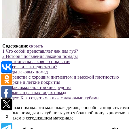
Содержание
скрыть
1
Что собой представляет лак для губ?
2
История появления лаковой помады
3
Достоинства лакового покрытия
4
Имеет ли лак недостатки?
5
Виды лаковых помад
5.1
Средства с хорошим пигментом и высокой плотностью
5.2
Яркие и легкие покрытия
5.3
Максимально стойкие средства
6
Отзывы о разных видах помад
7
Видео: Как создать макияж с лаковыми губами
Хорошая помада- это маленькая деталь, способная поднять сам
Лаковые помады для губ пользуются большой популярностью в 
2
выясняем в сегодняшнем материале.