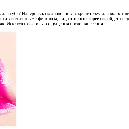
к для губ»? Наверняка, по аналогии с закрепителем для волос ил
чески «стеклянным» финишем, вид которого скорее подойдет не д
 так. Исключение- только ощущения после нанесения.