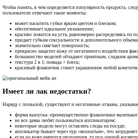
Чтобы понять, в чем определяется популярность продукта, след
пользователи отмечают такие моменты:
может насытить губки ярким цветом и блеском;
обеспечивает идеальное увлажнение;
красиво ложится на уста, равномерно распределяясь по п
придает губкам сексуальности и дополнительного объема
значительно смягчает поверхность;
прекрасно защитит кожу от негативного воздействия фа
большинство моделей обладают приятным, сладким аром
текстура 2 в 1: помада + блеск;
красивый флакончик станет украшением любой кометичк
Имеет ли лак недостатки?
Наряду с похвалой, существуют и негативные отзывы, указыв
форма выпуска- преимущественно флакончики маленьког
не все дамы любят пользоваться аппликатором;
некоторые модели могут оставлять следы на посуде;
аппликатор бывает через чур «мохнатым», что затрудняет
если на коже имеются шелушения, то под данной космети