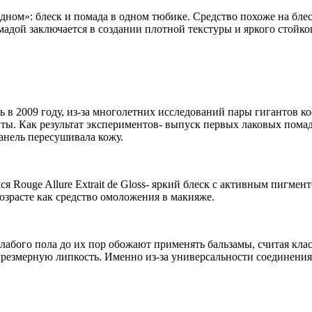
 одном»: блеск и помада в одном тюбике. Средство похоже на бл
омадой заключается в создании плотной текстуры и яркого стойко
 в 2009 году, из-за многолетних исследований пары гигантов ко
нты. Как результат экспериментов- выпуск первых лаковых пома
анель пересушивала кожу.
я Rouge Allure Extrait de Gloss- яркий блеск с активным пигме
возрасте как средство омоложения в макияже.
слабого пола до их пор обожают применять бальзамы, считая кл
резмерную липкость. Именно из-за универсальности соединения