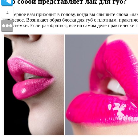
Что собой представляет лак для губ?
4
Что первое вам приходит в голову, когда вы слышите слова «ла
глянцевое. Возникает образ блеска для губ с плотным, практи
фотосъемки. Если разобраться, все на самом деле практически