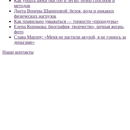
Как убрать щеки быстро и легко: обзор способов и
методов
Диета Венеры Шариповой: белок, вода и никаких
физических нагрузок
Как правильно умываться — тонкости «процедуры»
Елена Корикова: биография, творчество, личная жизнь,
фото
Слава Марлоу: «Меня не растили акулой, я не гонюсь за
деньгами»
Наши контакты