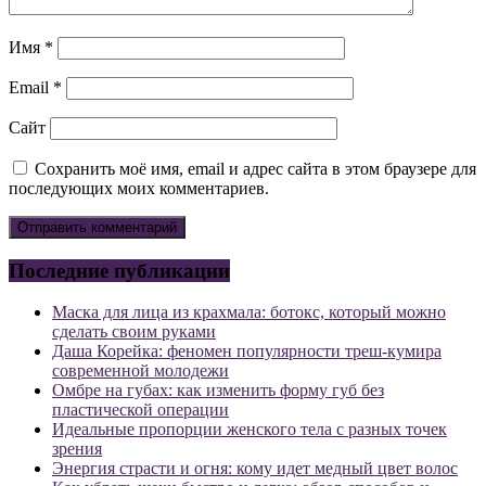
Имя
*
Email
*
Сайт
Сохранить моё имя, email и адрес сайта в этом браузере для
последующих моих комментариев.
Последние публикации
Маска для лица из крахмала: ботокс, который можно
сделать своим руками
Даша Корейка: феномен популярности треш-кумира
современной молодежи
Омбре на губах: как изменить форму губ без
пластической операции
Идеальные пропорции женского тела с разных точек
зрения
Энергия страсти и огня: кому идет медный цвет волос