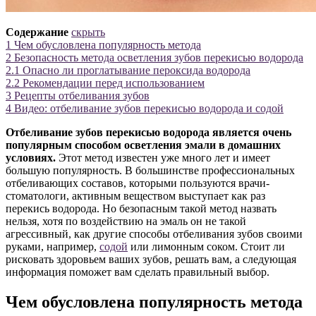
Содержание
скрыть
1
Чем обусловлена популярность метода
2
Безопасность метода осветления зубов перекисью водорода
2.1
Опасно ли проглатывание пероксида водорода
2.2
Рекомендации перед использованием
3
Рецепты отбеливания зубов
4
Видео: отбеливание зубов перекисью водорода и содой
Отбеливание зубов перекисью водорода является очень
популярным способом осветления эмали в домашних
условиях.
Этот метод известен уже много лет и имеет
большую популярность. В большинстве профессиональных
отбеливающих составов, которыми пользуются врачи-
стоматологи, активным веществом выступает как раз
перекись водорода. Но безопасным такой метод назвать
нельзя, хотя по воздействию на эмаль он не такой
агрессивный, как другие способы отбеливания зубов своими
руками, например,
содой
или лимонным соком. Стоит ли
рисковать здоровьем ваших зубов, решать вам, а следующая
информация поможет вам сделать правильный выбор.
Чем обусловлена популярность метода