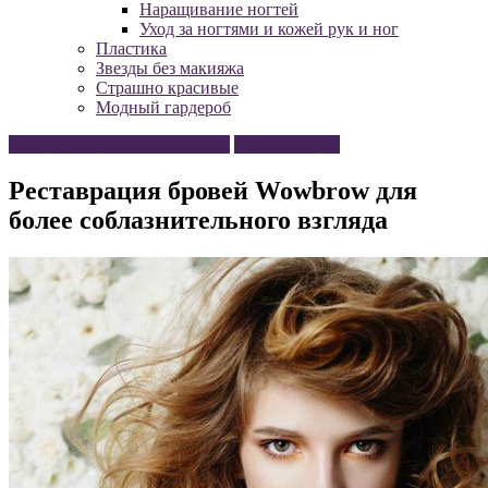
Наращивание ногтей
Уход за ногтями и кожей рук и ног
Пластика
Звезды без макияжа
Страшно красивые
Модный гардероб
Процедуры для красоты лица
Уход за лицом
Реставрация бровей Wowbrow для
более соблазнительного взгляда