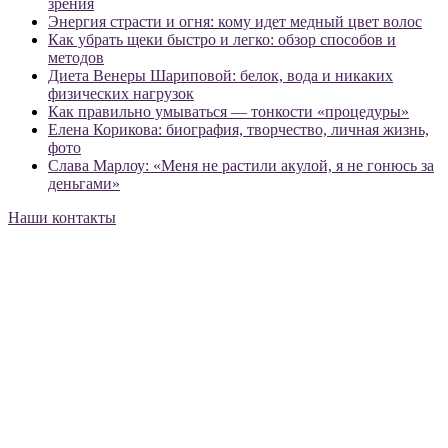
зрения
Энергия страсти и огня: кому идет медный цвет волос
Как убрать щеки быстро и легко: обзор способов и
методов
Диета Венеры Шариповой: белок, вода и никаких
физических нагрузок
Как правильно умываться — тонкости «процедуры»
Елена Корикова: биография, творчество, личная жизнь,
фото
Слава Марлоу: «Меня не растили акулой, я не гонюсь за
деньгами»
Наши контакты