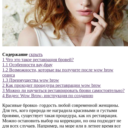
Содержание
скрыть
1
Что это такое реставрация бровей?
1.1
Особенности вау-брау
1.2
Возможности, которые вы получите после wow brow
сеанса
1.3
Преимущества wow brow
2
Как проходит процедура реставрации wow brow
3
Можно ли научиться реставрировать брови самостоятельно?
4
Видео: Wow Brow- инструкция по созданию
Красивые бровки- гордость любой современной женщины.
Для тех, кого природа не наградила красивыми и густыми
бровями, существует такая процедура, как их реставрация.
Можно остановить выбор на коррекции, но она подходит не
для всех случаев. Например, на море или в летнее время все