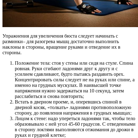
Упражнения для увеличения бюста следует начинать с
разминки– для разогрева мышц достаточно выполнить
наклоны в стороны, вращение руками и отведение их в
стороны.
Положение тела: стоя у стены или сидя на стуле. Спина
ровная. Руки сгибают ладонями друг к другу и с
усилием сдавливают, будто пытаясь раздавить орех.
Концентрировать силы следует не на руках или спине, а
именно на грудных мускулах. В наивысшей точке
напряжения нужно задержаться на 10 секунд, затем
расслабиться и снова повторить;
Встать в дверном проеме, и, оперевшись спиной в
дверной косяк, «толкать» ладонями противоположную
сторону, до появления напряжения в грудных мышцах;
Лицом к стене: надо упереться ладонями так, чтобы тело
образовывало с ней угол 45-60 градусов. С отведенными
в сторону локтями выполняются отжимания до дрожи в
руках и грудной клетке;