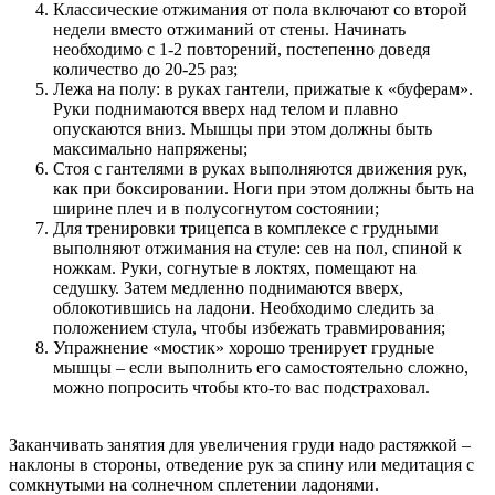
Классические отжимания от пола включают со второй
недели вместо отжиманий от стены. Начинать
необходимо с 1-2 повторений, постепенно доведя
количество до 20-25 раз;
Лежа на полу: в руках гантели, прижатые к «буферам».
Руки поднимаются вверх над телом и плавно
опускаются вниз. Мышцы при этом должны быть
максимально напряжены;
Стоя с гантелями в руках выполняются движения рук,
как при боксировании. Ноги при этом должны быть на
ширине плеч и в полусогнутом состоянии;
Для тренировки трицепса в комплексе с грудными
выполняют отжимания на стуле: сев на пол, спиной к
ножкам. Руки, согнутые в локтях, помещают на
седушку. Затем медленно поднимаются вверх,
облокотившись на ладони. Необходимо следить за
положением стула, чтобы избежать травмирования;
Упражнение «мостик» хорошо тренирует грудные
мышцы – если выполнить его самостоятельно сложно,
можно попросить чтобы кто-то вас подстраховал.
Заканчивать занятия для увеличения груди надо растяжкой –
наклоны в стороны, отведение рук за спину или медитация с
сомкнутыми на солнечном сплетении ладонями.