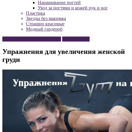
Наращивание ногтей
Уход за ногтями и кожей рук и ног
Пластика
Звезды без макияжа
Страшно красивые
Модный гардероб
Процедуры для красоты тела
Уход за телом
Упражнения для увеличения женской
груди