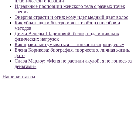
пластической операции
Идеальные пропорции женского тела с разных точек
зрения
Энергия страсти и огня: кому идет медный цвет волос
Как убрать щеки быстро и легко: обзор способов и
методов
Диета Венеры Шариповой: белок, вода и никаких
физических нагрузок
Как правильно умываться — тонкости «процедуры»
Елена Корикова: биография, творчество, личная жизнь,
фото
Слава Марлоу: «Меня не растили акулой, я не гонюсь за
деньгами»
Наши контакты