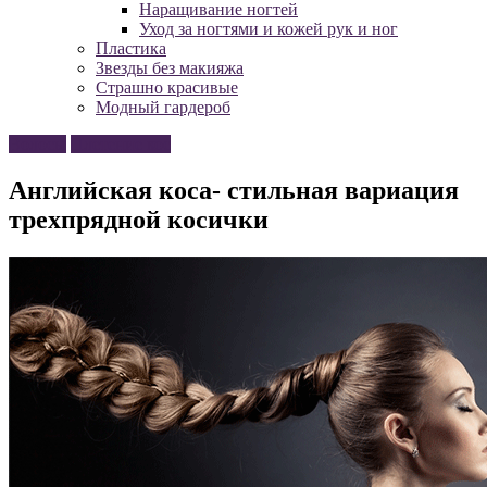
Наращивание ногтей
Уход за ногтями и кожей рук и ног
Пластика
Звезды без макияжа
Страшно красивые
Модный гардероб
Волосы
Плетение кос
Английская коса- стильная вариация
трехпрядной косички