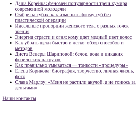
Даша Корейка: феномен популярности треш-кумира
современной молодежи
Омбре на губах: как изменить форму губ без
пластической операции
Идеальные пропорции женского тела с разных точек
зрения
Энергия страсти и огня: кому идет медный цвет волос
Как убрать щеки быстро и легко: обзор способов и
методов
Диета Венеры Шариповой: белок, вода и никаких
физических нагрузок
Как правильно умываться — тонкости «процедуры»
Елена Корикова: биография, творчество, личная жизнь,
фото
Слава Марлоу: «Меня не растили акулой, я не гонюсь за
деньгами»
Наши контакты