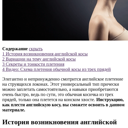
Содержание
скрыть
1
История возникновения английской косы
2
Вариации на тему английской косы
3
Секреты и тонкости плетения
4
Видео: Схема плетения обычной косы из трех прядей
Элегантно и непринужденно смотрится английское плетение
на струящихся локонах. Этот универсальный тип прически
можно заплетать самостоятельно, а навыки приобретаются
очень быстро, ведь по сути, это обычная косичка из трех
прядей, только она плетется на конском хвосте.
Инструкцию,
как плести английскую косу, вы сможете освоить в данном
материале.
История возникновения английской