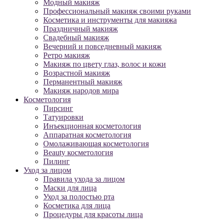
Модный макияж
Профессиональный макияж своими руками
Косметика и инструменты для макияжа
Праздничный макияж
Свадебный макияж
Вечерний и повседневный макияж
Ретро макияж
Макияж по цвету глаз, волос и кожи
Возрастной макияж
Перманентный макияж
Макияж народов мира
Косметология
Пирсинг
Татуировки
Инъекционная косметология
Аппаратная косметология
Омолаживающая косметология
Beauty косметология
Пилинг
Уход за лицом
Правила ухода за лицом
Маски для лица
Уход за полостью рта
Косметика для лица
Процедуры для красоты лица