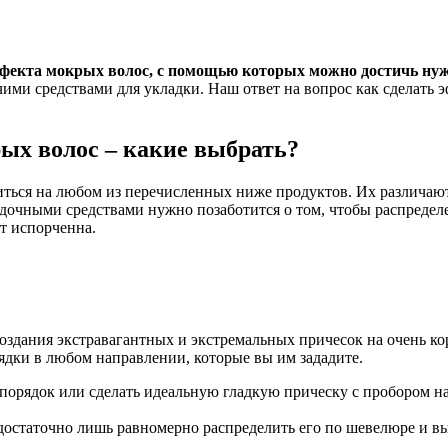
эффекта мокрых волос, с помощью которых можно достичь нуж
очими средствами для укладки. Наш ответ на вопрос как сделать
ых волос – какие выбрать?
ться на любом из перечисленных ниже продуктов. Их различают,
ладочными средствами нужно позаботится о том, чтобы распреде
ет испорченна.
создания экстравагантных и экстремальных причесок на очень ко
ядки в любом направлении, которые вы им зададите.
орядок или сделать идеальную гладкую прическу с пробором на б
достаточно лишь равномерно распределить его по шевелюре и 