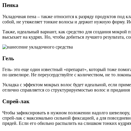
Пенка
Укладочная пена – также относится к разряду продуктов под к
собой, не утяжеляет тонкие волосы и держит нужную форму. Ис
Также, идеальный вариант, как средство для создания мокрой 
высыхает на кудрях. Но, чтобы добиться лучшего результата, 
Гель
Гель- это еще один известный «препарат», который тоже помог
по шевелюре. Не переусердствуйте с количеством, не то локо
Укладка с эффектом мокрых волос будет идеальной, если приме
отлично справляется со структурируемостью волос и придания 
Спрей-лак
Чтобы зафиксировать в нужном положении надолго шевелюру, н
спрей-лак с максимально сильной фиксацией, а для повседневн
прядей. Если его обильно распылить на слишком тонких кудрях