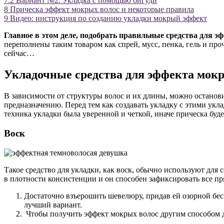
7.2
Вариант №2. Укладка с помощью бигуди
8
Прическа эффект мокрых волос и некоторые правила
9
Видео: инструкция по созданию укладки мокрый эффект
Главное в этом деле, подобрать правильные средства для 
переполнены таким товаром как спрей, мусс, пенка, гель и пр
сейчас…
Укладочные средства для эффекта мокр
В зависимости от структуры волос и их длины, можно останови
предназначению. Перед тем как создавать укладку с этими ук
техника укладки была уверенной и четкой, иначе прическа буд
Воск
Такое средство для укладки, как воск, обычно используют для 
в плотности консистенции и он способен зафиксировать все пр
Достаточно взъерошить шевелюру, придав ей озорной бесп
лучший вариант.
Чтобы получить эффект мокрых волос другим способом 