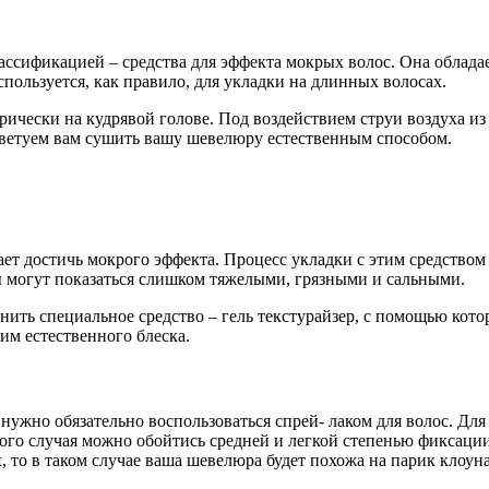
лассификацией – средства для эффекта мокрых волос. Она обладае
пользуется, как правило, для укладки на длинных волосах.
прически на кудрявой голове. Под воздействием струи воздуха и
советуем вам сушить вашу шевелюру естественным способом.
ает достичь мокрого эффекта. Процесс укладки с этим средством 
ны могут показаться слишком тяжелыми, грязными и сальными.
нить специальное средство – гель текстурайзер, с помощью кото
им естественного блеска.
ужно обязательно воспользоваться спрей- лаком для волос. Для
ого случая можно обойтись средней и легкой степенью фиксации
, то в таком случае ваша шевелюра будет похожа на парик клоун