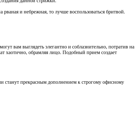
создания данной стрижки.
а рваная и небрежная, то лучше воспользоваться бритвой.
гут вам выглядеть элегантно и соблазнительно, потратив на
жат хаотично, обрамляя лицо. Подобный прием создает
они станут прекрасным дополнением к строгому офисному