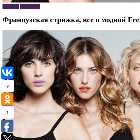
Волосы
Стрижки
Французская стрижка, все о модной Fre
9
1