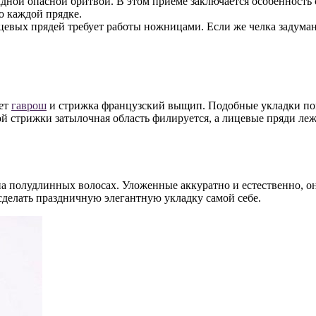
дной опасной бритвой. В этом приеме заключается особенность 
о каждой прядке.
цевых прядей требует работы ножницами. Если же челка задуман
нет
гаврош
и стрижка французский выщип. Подобные укладки помо
ой стрижки затылочная область филируется, а лицевые пряди ле
на полудлинных волосах. Уложенные аккуратно и естественно, 
делать праздничную элегантную укладку самой себе.