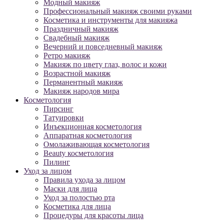
Модный макияж
Профессиональный макияж своими руками
Косметика и инструменты для макияжа
Праздничный макияж
Свадебный макияж
Вечерний и повседневный макияж
Ретро макияж
Макияж по цвету глаз, волос и кожи
Возрастной макияж
Перманентный макияж
Макияж народов мира
Косметология
Пирсинг
Татуировки
Инъекционная косметология
Аппаратная косметология
Омолаживающая косметология
Beauty косметология
Пилинг
Уход за лицом
Правила ухода за лицом
Маски для лица
Уход за полостью рта
Косметика для лица
Процедуры для красоты лица