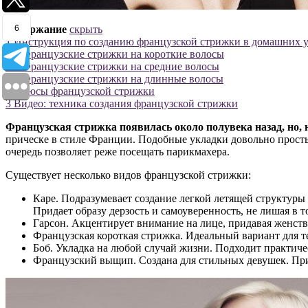
6
Содержание
скрыть
1
Инструкция по созданию французской стрижки в домашних 
1.1
Французские стрижки на короткие волосы
1.2
Французские стрижки на средние волосы
1.3
Французские стрижки на длинные волосы
2
Плюсы французской стрижки
3
Видео: техника создания французской стрижки
Французская стрижка появилась около полувека назад, но, 
прическе в стиле Франции. Подобные укладки довольно просты
очередь позволяет реже посещать парикмахера.
Существует несколько видов французской стрижки:
Каре. Подразумевает создание легкой летящей структуры
Придает образу дерзость и самоуверенность, не лишая в 
Гарсон. Акцентирует внимание на лице, придавая женств
Французская короткая стрижка. Идеальный вариант для те
Боб. Укладка на любой случай жизни. Подходит практиче
Французский выщип. Создана для стильных девушек. Прид