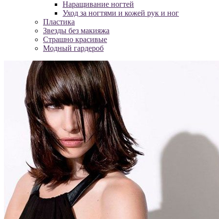
Наращивание ногтей
Уход за ногтями и кожей рук и ног
Пластика
Звезды без макияжа
Страшно красивые
Модный гардероб