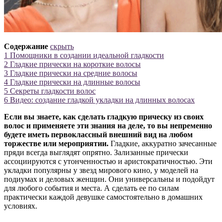
Содержание
скрыть
1
Помощники в создании идеальной гладкости
2
Гладкие прически на короткие волосы
3
Гладкие прически на средние волосы
4
Гладкие прически на длинные волосы
5
Секреты гладкости волос
6
Видео: создание гладкой укладки на длинных волосах
Если вы знаете, как сделать гладкую прическу из своих
волос и применяете эти знания на деле, то вы непременно
будете иметь первоклассный внешний вид на любом
торжестве или мероприятии.
Гладкие, аккуратно зачесанные
пряди всегда выглядят опрятно. Зализанные прически
ассоциируются с утонченностью и аристократичностью. Эти
укладки популярны у звезд мирового кино, у моделей на
подиумах и деловых женщин. Они универсальны и подойдут
для любого события и места. А сделать ее по силам
практически каждой девушке самостоятельно в домашних
условиях.