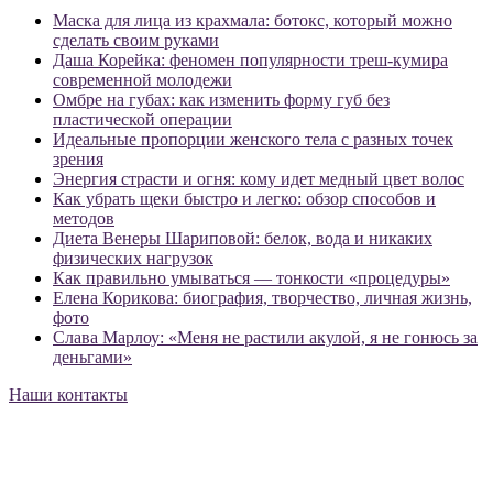
Маска для лица из крахмала: ботокс, который можно
сделать своим руками
Даша Корейка: феномен популярности треш-кумира
современной молодежи
Омбре на губах: как изменить форму губ без
пластической операции
Идеальные пропорции женского тела с разных точек
зрения
Энергия страсти и огня: кому идет медный цвет волос
Как убрать щеки быстро и легко: обзор способов и
методов
Диета Венеры Шариповой: белок, вода и никаких
физических нагрузок
Как правильно умываться — тонкости «процедуры»
Елена Корикова: биография, творчество, личная жизнь,
фото
Слава Марлоу: «Меня не растили акулой, я не гонюсь за
деньгами»
Наши контакты