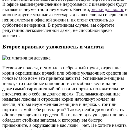
В офисе вышеперечисленные перфомансы с шевелюрой будут
выглядеть неуместно и неухожено. Блестки,
мелки для волос
и
многие другие модные аксессуары для шевелюры совершенно
неприемлемы в офисной жизни и их стоит отложить до
субботней вечеринки. В противном случае, вы обретете
репутацию легкомысленной дамы, не способной зрело
мыслить.
Второе правило: ухоженность и чистота
Несвежие волосы, стянутые в небрежный пучок, отросшие
корни окрашенных прядей или обилие укладочных средств на
голове? Обо всем это придется забыть! Успешные женщины
знают, что подобные оплошности способны свести на нет
даже самый гармоничный образ и испортить положительное
впечатление о себе на долгое время. Так, замаскированные
немытые локоны и отросшие корни натолкнут коллег на
мысли, что вы неухоженная женщина и неряха. Стоит ли
портить самой себе репутацию? Также, необходимо избегать
обилие укладочных средств. Лаки, паста для укладки или воск
обладают стойким запахом, к которому вы быстро
привыкните, а окружающие вас люди – нет. Не хотите нажить