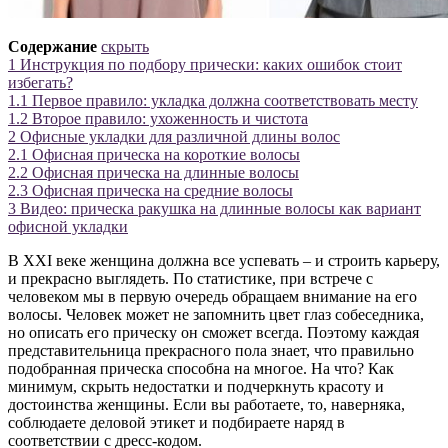
Содержание
скрыть
1
Инструкция по подбору прически: каких ошибок стоит
избегать?
1.1
Первое правило: укладка должна соответствовать месту
1.2
Второе правило: ухоженность и чистота
2
Офисные укладки для различной длины волос
2.1
Офисная прическа на короткие волосы
2.2
Офисная прическа на длинные волосы
2.3
Офисная прическа на средние волосы
3
Видео: прическа ракушка на длинные волосы как вариант
офисной укладки
В XXI веке женщина должна все успевать – и строить карьеру,
и прекрасно выглядеть. По статистике, при встрече с
человеком мы в первую очередь обращаем внимание на его
волосы. Человек может не запомнить цвет глаз собеседника,
но описать его прическу он сможет всегда. Поэтому каждая
представительница прекрасного пола знает, что правильно
подобранная прическа способна на многое. На что? Как
минимум, скрыть недостатки и подчеркнуть красоту и
достоинства женщины. Если вы работаете, то, наверняка,
соблюдаете деловой этикет и подбираете наряд в
соответствии с дресс-кодом.