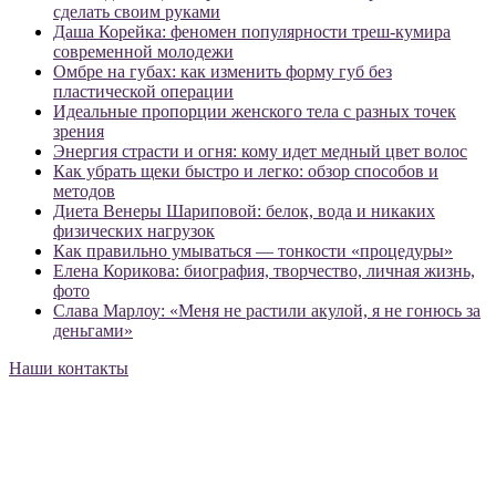
сделать своим руками
Даша Корейка: феномен популярности треш-кумира
современной молодежи
Омбре на губах: как изменить форму губ без
пластической операции
Идеальные пропорции женского тела с разных точек
зрения
Энергия страсти и огня: кому идет медный цвет волос
Как убрать щеки быстро и легко: обзор способов и
методов
Диета Венеры Шариповой: белок, вода и никаких
физических нагрузок
Как правильно умываться — тонкости «процедуры»
Елена Корикова: биография, творчество, личная жизнь,
фото
Слава Марлоу: «Меня не растили акулой, я не гонюсь за
деньгами»
Наши контакты