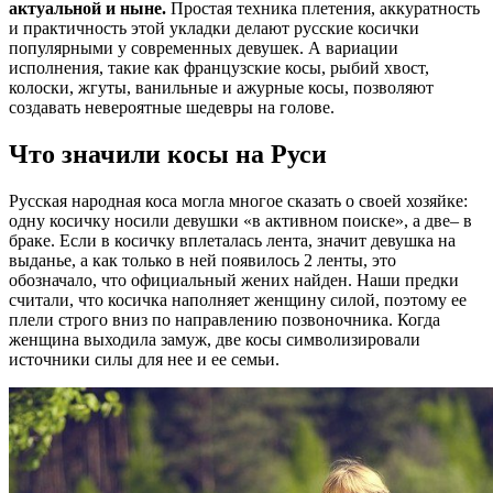
актуальной и ныне.
Простая техника плетения, аккуратность
и практичность этой укладки делают русские косички
популярными у современных девушек. А вариации
исполнения, такие как французские косы, рыбий хвост,
колоски, жгуты, ванильные и ажурные косы, позволяют
создавать невероятные шедевры на голове.
Что значили косы на Руси
Русская народная коса могла многое сказать о своей хозяйке:
одну косичку носили девушки «в активном поиске», а две– в
браке. Если в косичку вплеталась лента, значит девушка на
выданье, а как только в ней появилось 2 ленты, это
обозначало, что официальный жених найден. Наши предки
считали, что косичка наполняет женщину силой, поэтому ее
плели строго вниз по направлению позвоночника. Когда
женщина выходила замуж, две косы символизировали
источники силы для нее и ее семьи.