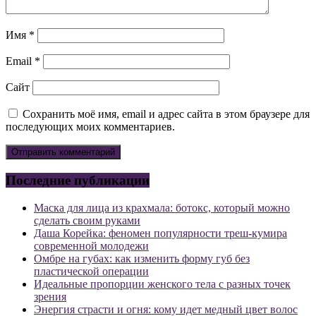
Имя
*
Email
*
Сайт
Сохранить моё имя, email и адрес сайта в этом браузере для
последующих моих комментариев.
Последние публикации
Маска для лица из крахмала: ботокс, который можно
сделать своим руками
Даша Корейка: феномен популярности треш-кумира
современной молодежи
Омбре на губах: как изменить форму губ без
пластической операции
Идеальные пропорции женского тела с разных точек
зрения
Энергия страсти и огня: кому идет медный цвет волос