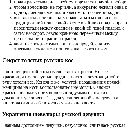
пряди расчесывались гребнем и делался прямой пробор;
чтобы волосинки не торчали, а аккуратно лежали одна к
одной, локоны смачивали квасом или соленой водой;
все волосы делились на 3 пряди, а затем плелись по
традиционной пошаговой схеме: крайнюю прядь справа
переплетали между средней и крайней левой прядью, а
затем наоборот, левую крайнюю перемещали между
центральной и крайней правой;
коса плелась до самых кончиков прядей, а внизу
завязывалась лентой или украшалась косником.
Секрет толстых русских кос
Плетение русской косы имело свои хитрости. Не все
красавицы имели густые пряди, а носить косу толщиной с
руку хотели все. Конечно же, услугой наращивания прядей
женщины на Руси воспользоваться не могли. Салонов
красоты не было, приходилось придумывать что-то в
домашних условиях. Так, для увеличения объема девушка
вплетала самой себе в косичку конские хвосты.
Украшения шевелюры русской девушки
Главным достоянием девушки, безусловно, считалась русская