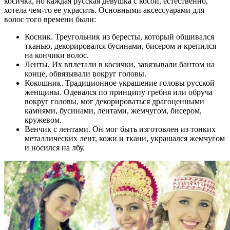
косичка, но каждая русская девушка с косой, естественно,
хотела чем-то ее украсить. Основными аксессуарами для
волос того времени были:
Косник. Треугольник из бересты, который обшивался
тканью, декорировался бусинами, бисером и крепился
на кончики волос.
Ленты. Их вплетали в косички, завязывали бантом на
конце, обвязывали вокруг головы.
Кокошник. Традиционное украшение головы русской
женщины. Одевался по принципу гребня или обруча
вокруг головы, мог декорироваться драгоценными
камнями, бусинами, лентами, жемчугом, бисером,
кружевом.
Венчик с лентами. Он мог быть изготовлен из тонких
металлических лент, кожи и ткани, украшался жемчугом
и носился на лбу.