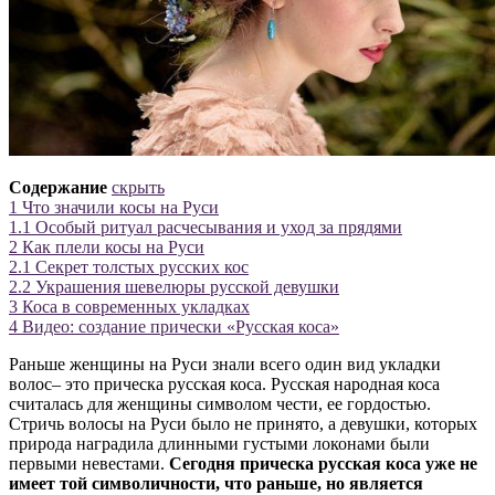
Содержание
скрыть
1
Что значили косы на Руси
1.1
Особый ритуал расчесывания и уход за прядями
2
Как плели косы на Руси
2.1
Секрет толстых русских кос
2.2
Украшения шевелюры русской девушки
3
Коса в современных укладках
4
Видео: создание прически «Русская коса»
Раньше женщины на Руси знали всего один вид укладки
волос– это прическа русская коса. Русская народная коса
считалась для женщины символом чести, ее гордостью.
Стричь волосы на Руси было не принято, а девушки, которых
природа наградила длинными густыми локонами были
первыми невестами.
Сегодня прическа русская коса уже не
имеет той символичности, что раньше, но является