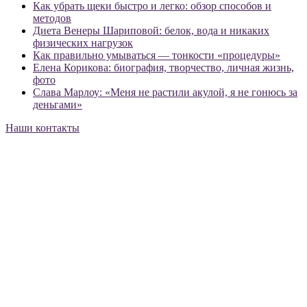
Как убрать щеки быстро и легко: обзор способов и
методов
Диета Венеры Шариповой: белок, вода и никаких
физических нагрузок
Как правильно умываться — тонкости «процедуры»
Елена Корикова: биография, творчество, личная жизнь,
фото
Слава Марлоу: «Меня не растили акулой, я не гонюсь за
деньгами»
Наши контакты