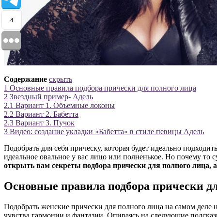
4
Содержание
скрыть
1
Основные правила подбора прически для полного лица
2
Звездный пример- Адель
2.1
Вариант 1. Объемные локоны
2.2
Вариант 2. Бабетта
2.3
Вариант 3. Пучок
3
Видео: создание укладки «Бабетта» в стиле певицы Адель
Подобрать для себя прическу, которая будет идеально подходит
идеальное овальное у вас лицо или полненькое. Но почему то 
открыть вам секреты подбора прически для полного лица, 
Основные правила подбора прически дл
Подобрать женские прически для полного лица на самом деле не 
чувства гармонии и фантазии. Опираясь на следующие подсказ