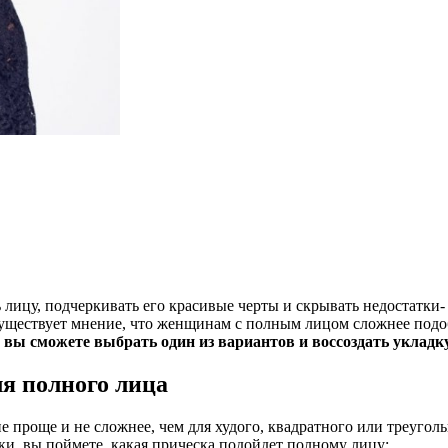
ь лицу, подчеркивать его красивые черты и скрывать недостатки
существует мнение, что женщинам с полным лицом сложнее подоб
а вы сможете выбрать один из вариантов и воссоздать уклад
я полного лица
проще и не сложнее, чем для худого, квадратного или треугольно
ки, вы поймете, какая прическа подойдет полному лицу: