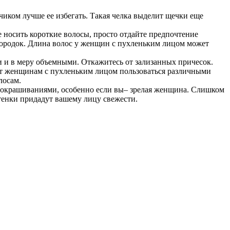
ичиком лучше ее избегать. Такая челка выделит щечки еще
е носить короткие волосы, просто отдайте предпочтение
дбородок. Длина волос у женщин с пухленьким лицом может
 и в меру объемными. Откажитесь от зализанных причесок.
ют женщинам с пухленьким лицом пользоваться различными
лосам.
и окрашиваниями, особенно если вы– зрелая женщина. Слишком
тенки придадут вашему лицу свежести.