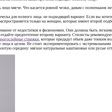
ь лицо мягче. Что касается ровной челки, дамам с полненьким л
ческа для полного лица- не подходящий вариант. Если вы хотит
 распространяется только на женщин, которые имеют второй по
имание от недостатков в физиономии. Они должны быть легкими
 отдайте предпочтение второму варианту. Стилисты рекоменду
многослойные стрижки
, которые придадут объем даже тонким во
ие лица в целом. Не стоит экспериментировать с экстремальным
золотую середину: мягкие натуральные каштановые или русые от