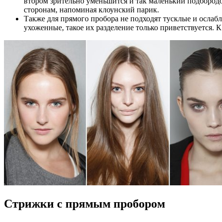
втором зрительно уменьшится и так маленький подбородо
сторонам, напоминая клоунский парик.
Также для прямого пробора не подходят тусклые и ослаб
ухоженные, такое их разделение только приветствуется. К
Стрижки с прямым пробором