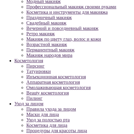
Модный макияж
Профессиональный макияж своими руками
Косметика и инструменты для макияжа
Праздничный макияж
Свадебный макияж
Вечерний и повседневный макияж
Ретро макияж
Макияж по цвету глаз, волос и кожи
Возрастной макияж
Перманентный макияж
Макияж народов мира
Косметология
Пирсинг
Татуировки
Инъекционная косметология
Аппаратная косметология
Омолаживающая косметология
Beauty косметология
Пилинг
Уход за лицом
Правила ухода за лицом
Маски для лица
Уход за полостью рта
Косметика для лица
Процедуры для красоты лица