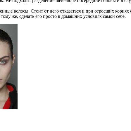
к. Не подходит разделение шевелюре посередине головы и в случ
ленные волосы. Стоит от него отказаться и при отросших корня
 тому же, сделать его просто в домашних условиях самой себе.