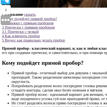
2
Содержание
скрыть
1
Кому подойдет прямой пробор?
2
Стрижки с прямым пробором
3
Прически с прямым пробором
3.1
Прически с челкой
4
Как изменить пробор
5
Видео: как правильно делать пробор
Прямой пробор– классический вариант, и, как и любая клас
его при создании прически, и самостоятельно, и при помощи п
Кому подойдет прямой пробор?
Прямой пробор– отличный выбор для девушек с овальной 
пропорций. Также разделению шевелюры посередине стои
округлость.
Попробовать разделение волос посередине головы рекоме
сгладить контуры, сделав овал более нежным и мягким.
Прямой пробор волос– идеальный вариант для женщин, ч
виде опущенного уголка губ или приподнятой брови, от т
Не стоит разделять волосы прямо посередине головы и ж