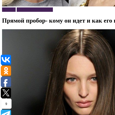
Волосы
Прически и укладки
Прямой пробор- кому он идет и как его
9