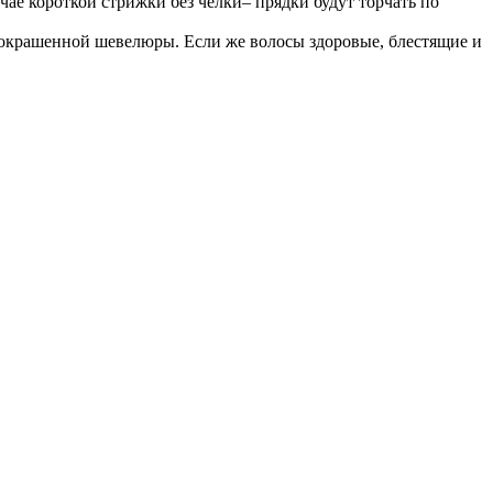
ае короткой стрижки без челки– прядки будут торчать по
х окрашенной шевелюры. Если же волосы здоровые, блестящие и