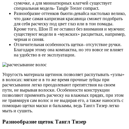
сумочке, а для миниатюрных клатчей существует
специальная модель- Tangle Teezer compact.
Разнообразие оттенков бьюти-девайса настолько велико,
что даже самая капризная красавица сможет подобрать
для себя расческу под цвет глаз или в тон помады.
Кроме того, Шон П не оставил без внимания и мужчин:
существуют модели в «мужских» расцветках, например,
черная и синяя.
Отличительная особенность щетки- отсутствие ручки.
Благодаря этому она компактна, но это вовсе не влияет
на удобство в ее эксплуатации.
Упругость материала щетинок позволяет распутывать «узлы»
в волосах: мягкие и в то же время прочные зубцы при
расчесывании легко преодолевают препятствия на своем
пути, не вырывая волоски. Особенности конструкции
позволяют применять расческу на влажных прядях, при этом
не травмируя сам волос и не выдирая его, а также наносить с
помощью щетки маски и бальзамы, ведь Тангл Тизер легко
мыть и сушить.
Разнообразие щеток Тангл Тизер