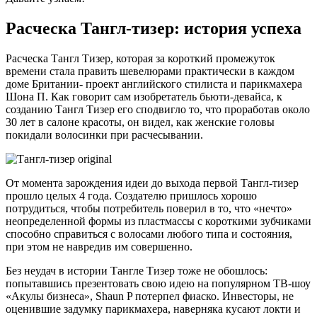
Расческа Тангл-тизер: история успеха
Расческа Тангл Тизер, которая за короткий промежуток
времени стала править шевелюрами практически в каждом
доме Британии- проект английского стилиста и парикмахера
Шона П. Как говорит сам изобретатель бьюти-девайса, к
созданию Тангл Тизер его сподвигло то, что проработав около
30 лет в салоне красоты, он видел, как женские головы
покидали волосинки при расчесывании.
От момента зарождения идеи до выхода первой Тангл-тизер
прошло целых 4 года. Создателю пришлось хорошо
потрудиться, чтобы потребитель поверил в то, что «нечто»
неопределенной формы из пластмассы с короткими зубчиками
способно справиться с волосами любого типа и состояния,
при этом не навредив им совершенно.
Без неудач в истории Тангле Тизер тоже не обошлось:
попытавшись презентовать свою идею на популярном ТВ-шоу
«Акулы бизнеса», Shaun P потерпел фиаско. Инвесторы, не
оценившие задумку парикмахера, наверняка кусают локти и