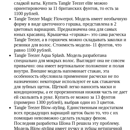
сладкой ваты. Купить Tangle Teezer elite можно
ориентировочно за 11 британских фунтов, то есть за
1100 рублей.
Tangle Teezer Magic Flowerpot. Модель имеет необычную
форму в виде цветочного горшка, представлена в 2
цветовых вариациях. Предназначена она для самых
юных красавиц. Крышечка «горшка»- это сама расческа
Tangle Teezer, а в горшочек можно складывать заколки и
резинки для волос. Стоимость модели- 11 фунтов, что
равно 1100 рублей.
Tangle Teezer Aqua Splash. Модель разработана
специально для мокрых волос. Выглядит она не совсем
привычно: она имеет вертикальное положение и полая
внутри. Внешне модель напоминает стакан, эта
особенность обусловила применение расчески не по
назначению: некоторые используют ее как стаканчик
для зубных щеток. Щеткой легко наносить маски и
кондиционеры, а ее прорезиненная нижняя часть не дает
ей скользить в руке. Купить ее можно за 13 фунтов
(примерно 1300 рублей), выбрав один из 3 цветов.
Tangle Teezer Blow-styling. Единственным недостатком
всех предыдущих вариаций щеток было то, что с их
помощью невозможно сделать укладку феном.
Последняя разработка Шона П решила эту проблему.
Модель Blow-styling имеет ручку и зубцы нетипичной