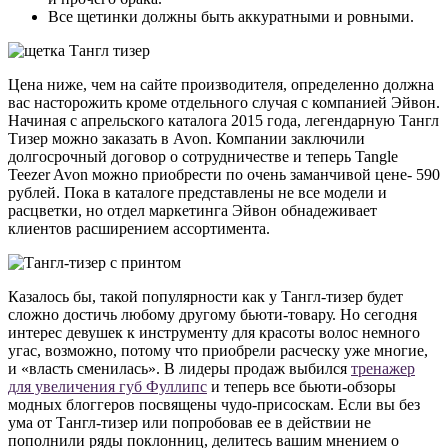
Все щетинки должны быть аккуратными и ровными.
Цена ниже, чем на сайте производителя, определенно должна
вас насторожить кроме отдельного случая с компанией Эйвон.
Начиная с апрельского каталога 2015 года, легендарную Тангл
Тизер можно заказать в Avon. Компании заключили
долгосрочный договор о сотрудничестве и теперь Tangle
Teezer Avon можно приобрести по очень заманчивой цене- 590
рублей. Пока в каталоге представлены не все модели и
расцветки, но отдел маркетинга Эйвон обнадеживает
клиентов расширением ассортимента.
Казалось бы, такой популярности как у Тангл-тизер будет
сложно достичь любому другому бьюти-товару. Но сегодня
интерес девушек к инструменту для красоты волос немного
угас, возможно, потому что приобрели расческу уже многие,
и «власть сменилась». В лидеры продаж выбился
тренажер
для увеличения губ Фуллипс
и теперь все бьюти-обзоры
модных блоггеров посвящены чудо-присоскам. Если вы без
ума от Тангл-тизер или попробовав ее в действии не
пополнили ряды поклонниц, делитесь вашим мнением о