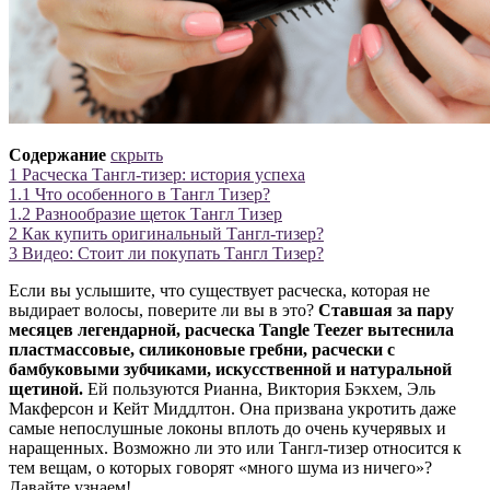
Содержание
скрыть
1
Расческа Тангл-тизер: история успеха
1.1
Что особенного в Тангл Тизер?
1.2
Разнообразие щеток Тангл Тизер
2
Как купить оригинальный Тангл-тизер?
3
Видео: Стоит ли покупать Тангл Тизер?
Если вы услышите, что существует расческа, которая не
выдирает волосы, поверите ли вы в это?
Ставшая за пару
месяцев легендарной, расческа Tangle Teezer вытеснила
пластмассовые, силиконовые гребни, расчески с
бамбуковыми зубчиками, искусственной и натуральной
щетиной.
Ей пользуются Рианна, Виктория Бэкхем, Эль
Макферсон и Кейт Миддлтон. Она призвана укротить даже
самые непослушные локоны вплоть до очень кучерявых и
наращенных. Возможно ли это или Тангл-тизер относится к
тем вещам, о которых говорят «много шума из ничего»?
Давайте узнаем!