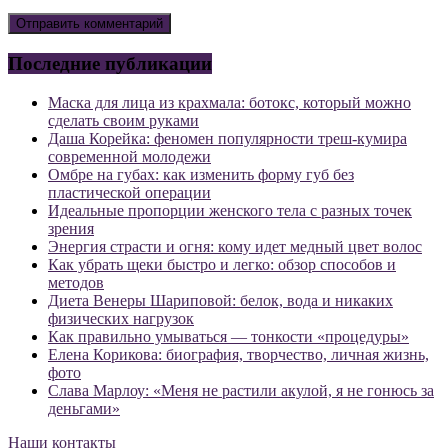
Последние публикации
Маска для лица из крахмала: ботокс, который можно
сделать своим руками
Даша Корейка: феномен популярности треш-кумира
современной молодежи
Омбре на губах: как изменить форму губ без
пластической операции
Идеальные пропорции женского тела с разных точек
зрения
Энергия страсти и огня: кому идет медный цвет волос
Как убрать щеки быстро и легко: обзор способов и
методов
Диета Венеры Шариповой: белок, вода и никаких
физических нагрузок
Как правильно умываться — тонкости «процедуры»
Елена Корикова: биография, творчество, личная жизнь,
фото
Слава Марлоу: «Меня не растили акулой, я не гонюсь за
деньгами»
Наши контакты