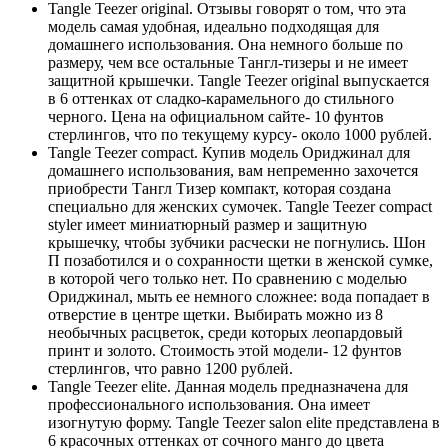
Tangle Teezer original. Отзывы говорят о том, что эта
модель самая удобная, идеально подходящая для
домашнего использования. Она немного больше по
размеру, чем все остальные Тангл-тизеры и не имеет
защитной крышечки. Tangle Teezer original выпускается
в 6 оттенках от сладко-карамельного до стильного
черного. Цена на официальном сайте- 10 фунтов
стерлингов, что по текущему курсу- около 1000 рублей.
Tangle Teezer compact. Купив модель Ориджинал для
домашнего использования, вам непременно захочется
приобрести Тангл Тизер компакт, которая создана
специально для женских сумочек. Tangle Teezer compact
styler имеет миниатюрный размер и защитную
крышечку, чтобы зубчики расчески не погнулись. Шон
П позаботился и о сохранности щетки в женской сумке,
в которой чего только нет. По сравнению с моделью
Ориджинал, мыть ее немного сложнее: вода попадает в
отверстие в центре щетки. Выбирать можно из 8
необычных расцветок, среди которых леопардовый
принт и золото. Стоимость этой модели- 12 фунтов
стерлингов, что равно 1200 рублей.
Tangle Teezer elite. Данная модель предназначена для
профессионального использования. Она имеет
изогнутую форму. Tangle Teezer salon elite представлена в
6 красочных оттенках от сочного манго до цвета