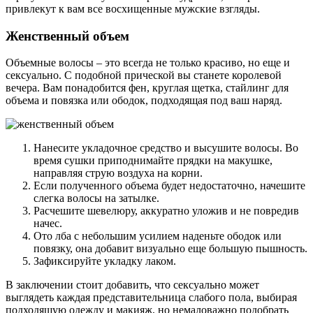
привлекут к вам все восхищенные мужские взгляды.
Женственный объем
Объемные волосы – это всегда не только красиво, но еще и
сексуально. С подобной прической вы станете королевой
вечера. Вам понадобится фен, круглая щетка, стайлинг для
объема и повязка или ободок, подходящая под ваш наряд.
Нанесите укладочное средство и высушите волосы. Во
время сушки приподнимайте прядки на макушке,
направляя струю воздуха на корни.
Если полученного объема будет недостаточно, начешите
слегка волосы на затылке.
Расчешите шевелюру, аккуратно уложив и не повредив
начес.
Ото лба с небольшим усилием наденьте ободок или
повязку, она добавит визуально еще большую пышность.
Зафиксируйте укладку лаком.
В заключении стоит добавить, что сексуально может
выглядеть каждая представительница слабого пола, выбирая
подходящую одежду и макияж, но немаловажно подобрать