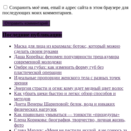
Сохранить моё имя, email и адрес сайта в этом браузере для
последующих моих комментариев.
Последние публикации
Маска для лица из крахмала: ботокс, который можно
сделать своим руками
Даша Корейка: феномен популярности треш-кумира
современной молодежи
Омбре на губах: как изменить форму губ без
пластической операции
Идеальные пропорции женского тела с разных точек
зрения
Энергия страсти и огня: кому идет медный цвет волос
Как убрать щеки быстро и легко: обзор способов и
методов
Диета Венеры Шариповой: белок, вода и никаких
физических нагрузок
Как правильно умываться — тонкости «процедуры»
Елена Корикова: биография, творчество, личная жизнь,
фото
Слава Марлоу: «Меня не растили акулой, я не гонюсь за