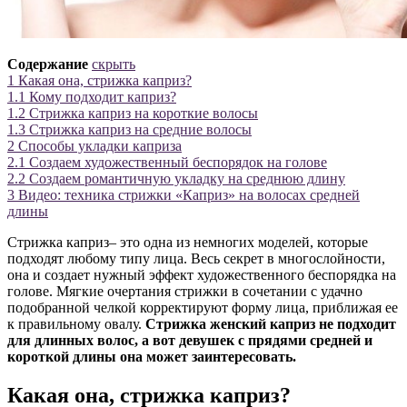
Содержание
скрыть
1
Какая она, стрижка каприз?
1.1
Кому подходит каприз?
1.2
Стрижка каприз на короткие волосы
1.3
Стрижка каприз на средние волосы
2
Способы укладки каприза
2.1
Создаем художественный беспорядок на голове
2.2
Создаем романтичную укладку на среднюю длину
3
Видео: техника стрижки «Каприз» на волосах средней
длины
Стрижка каприз– это одна из немногих моделей, которые
подходят любому типу лица. Весь секрет в многослойности,
она и создает нужный эффект художественного беспорядка на
голове. Мягкие очертания стрижки в сочетании с удачно
подобранной челкой корректируют форму лица, приближая ее
к правильному овалу.
Стрижка женский каприз не подходит
для длинных волос, а вот девушек с прядями средней и
короткой длины она может заинтересовать.
Какая она, стрижка каприз?