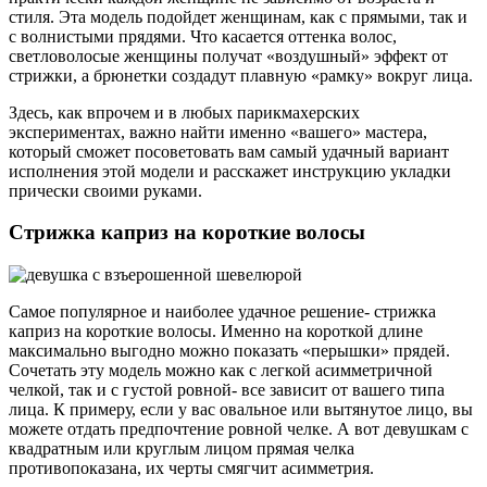
стиля. Эта модель подойдет женщинам, как с прямыми, так и
с волнистыми прядями. Что касается оттенка волос,
светловолосые женщины получат «воздушный» эффект от
стрижки, а брюнетки создадут плавную «рамку» вокруг лица.
Здесь, как впрочем и в любых парикмахерских
экспериментах, важно найти именно «вашего» мастера,
который сможет посоветовать вам самый удачный вариант
исполнения этой модели и расскажет инструкцию укладки
прически своими руками.
Стрижка каприз на короткие волосы
Самое популярное и наиболее удачное решение- стрижка
каприз на короткие волосы. Именно на короткой длине
максимально выгодно можно показать «перышки» прядей.
Сочетать эту модель можно как с легкой асимметричной
челкой, так и с густой ровной- все зависит от вашего типа
лица. К примеру, если у вас овальное или вытянутое лицо, вы
можете отдать предпочтение ровной челке. А вот девушкам с
квадратным или круглым лицом прямая челка
противопоказана, их черты смягчит асимметрия.