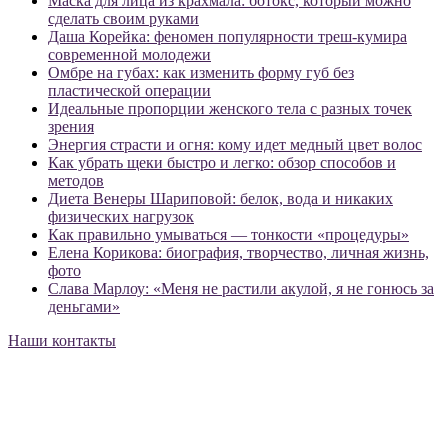
Маска для лица из крахмала: ботокс, который можно
сделать своим руками
Даша Корейка: феномен популярности треш-кумира
современной молодежи
Омбре на губах: как изменить форму губ без
пластической операции
Идеальные пропорции женского тела с разных точек
зрения
Энергия страсти и огня: кому идет медный цвет волос
Как убрать щеки быстро и легко: обзор способов и
методов
Диета Венеры Шариповой: белок, вода и никаких
физических нагрузок
Как правильно умываться — тонкости «процедуры»
Елена Корикова: биография, творчество, личная жизнь,
фото
Слава Марлоу: «Меня не растили акулой, я не гонюсь за
деньгами»
Наши контакты