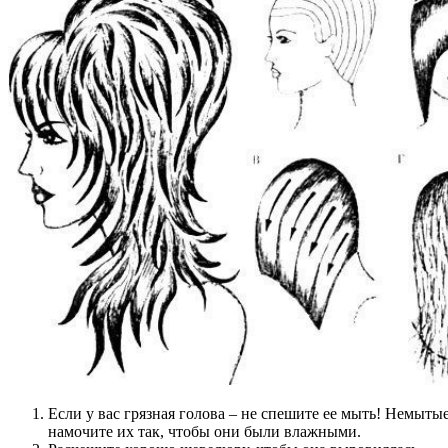
Если у вас грязная голова – не спешите ее мыть! Немыты
намочите их так, чтобы они были влажными.