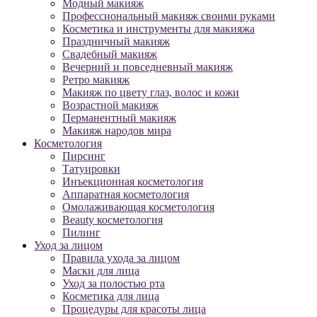
Модный макияж
Профессиональный макияж своими руками
Косметика и инструменты для макияжа
Праздничный макияж
Свадебный макияж
Вечерний и повседневный макияж
Ретро макияж
Макияж по цвету глаз, волос и кожи
Возрастной макияж
Перманентный макияж
Макияж народов мира
Косметология
Пирсинг
Татуировки
Инъекционная косметология
Аппаратная косметология
Омолаживающая косметология
Beauty косметология
Пилинг
Уход за лицом
Правила ухода за лицом
Маски для лица
Уход за полостью рта
Косметика для лица
Процедуры для красоты лица