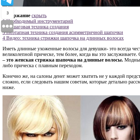
3
Содержание
скрыть
1
Необходимый инструментарий
2
Пошаговая техника создания
3
Поэтапная техника создания асимметричной шапочки
4
Видео: техника стрижки шапочка на длинных волосах
Иметь длинные ухоженные волосы для девушки- это всегда чест
великолепной прическе, тем более, когда вы это заслуживаете
– это женская стрижка шапочка на длинные волосы.
Модные 
либо прическа с плавным переходом.
Конечно же, на салоны денег может хватить не у каждой предс
сложно, если следовать нашим советам, которые детально расс
ниже.