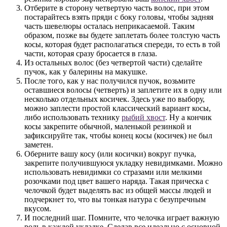
Отберите в сторону четвертую часть волос, при этом
постарайтесь взять пряди с боку головы, чтобы задняя
часть шевелюры осталась неприкасаемой. Таким
образом, позже вы будете заплетать более толстую часть
косы, которая будет располагаться спереди, то есть в той
части, которая сразу бросается в глаза.
Из остальных волос (без четвертой части) сделайте
пучок, как у балерины на макушке.
После того, как у нас получился пучок, возьмите
оставшиеся волосы (четверть) и заплетите их в одну или
несколько отдельных косичек. Здесь уже по выбору,
можно заплести простой классический вариант косы,
либо использовать технику
рыбий хвост
. Ну а кончик
косы закрепите обычной, маленькой резинкой и
зафиксируйте так, чтобы конец косы (косичек) не был
заметен.
Оберните вашу косу (или косички) вокруг пучка,
закрепите получившуюся укладку невидимками. Можно
использовать невидимки со стразами или мелкими
розочками под цвет вашего наряда. Такая прическа с
челочкой будет выделять вас из общей массы людей и
подчеркнет то, что вы тонкая натура с безупречным
вкусом.
И последний шаг. Помните, что челочка играет важную
роль в каждой укладке. Сделав все идеально с основной