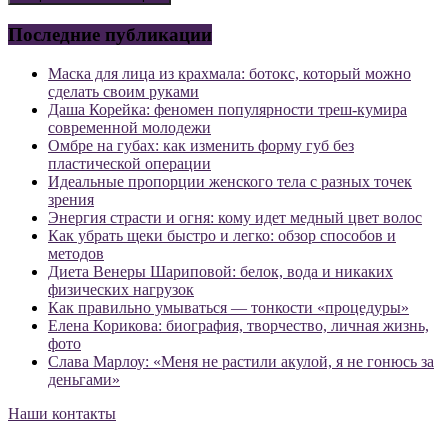
Последние публикации
Маска для лица из крахмала: ботокс, который можно
сделать своим руками
Даша Корейка: феномен популярности треш-кумира
современной молодежи
Омбре на губах: как изменить форму губ без
пластической операции
Идеальные пропорции женского тела с разных точек
зрения
Энергия страсти и огня: кому идет медный цвет волос
Как убрать щеки быстро и легко: обзор способов и
методов
Диета Венеры Шариповой: белок, вода и никаких
физических нагрузок
Как правильно умываться — тонкости «процедуры»
Елена Корикова: биография, творчество, личная жизнь,
фото
Слава Марлоу: «Меня не растили акулой, я не гонюсь за
деньгами»
Наши контакты