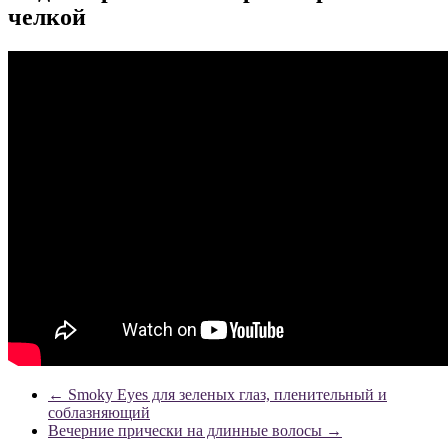
челкой
←
Smoky Eyes для зеленых глаз, пленительный и
соблазняющий
Вечерние прически на длинные волосы
→