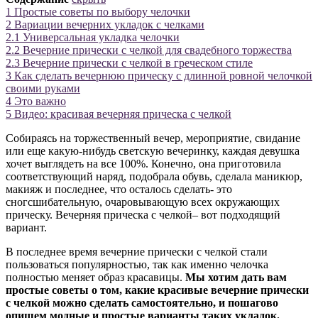
1
Простые советы по выбору челочки
2
Вариации вечерних укладок с челками
2.1
Универсальная укладка челочки
2.2
Вечерние прически с челкой для свадебного торжества
2.3
Вечерние прически с челкой в греческом стиле
3
Как сделать вечернюю прическу с длинной ровной челочкой
своими руками
4
Это важно
5
Видео: красивая вечерняя прическа с челкой
Собираясь на торжественный вечер, мероприятие, свидание
или еще какую-нибудь светскую вечеринку, каждая девушка
хочет выглядеть на все 100%. Конечно, она приготовила
соответствующий наряд, подобрала обувь, сделала маникюр,
макияж и последнее, что осталось сделать- это
сногсшибательную, очаровывающую всех окружающих
прическу. Вечерняя прическа с челкой– вот подходящий
вариант.
В последнее время вечерние прически с челкой стали
пользоваться популярностью, так как именно челочка
полностью меняет образ красавицы.
Мы хотим дать вам
простые советы о том, какие красивые вечерние прически
с челкой можно сделать самостоятельно, и пошагово
опишем модные и простые варианты таких укладок.