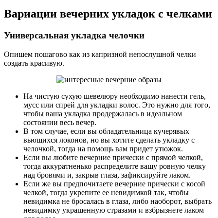
Вариации вечерних укладок с челками
Универсальная укладка челочки
Опишем пошагово как из капризной непослушной челки
создать красивую.
На чистую сухую шевелюру необходимо нанести гель,
мусс или спрей для укладки волос. Это нужно для того,
чтобы ваша укладка продержалась в идеальном
состоянии весь вечер.
В том случае, если вы обладательница кучерявых
вьющихся локонов, но вы хотите сделать укладку с
челочкой, тогда на помощь вам придет утюжок.
Если вы любите вечерние прически с прямой челкой,
тогда аккуратненько распределите вашу ровную челку
над бровями и, закрыв глаза, зафиксируйте лаком.
Если же вы предпочитаете вечерние прически с косой
челкой, тогда укрепите ее невидимкой так, чтобы
невидимка не бросалась в глаза, либо наоборот, выбрать
невидимку украшенную стразами и взбрызнете лаком