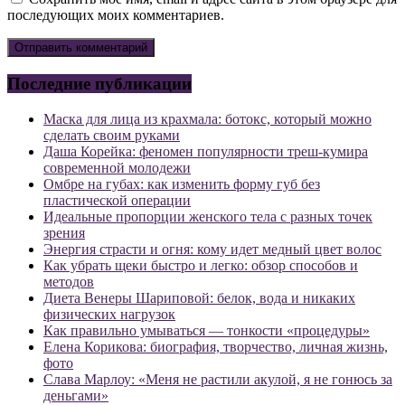
последующих моих комментариев.
Последние публикации
Маска для лица из крахмала: ботокс, который можно
сделать своим руками
Даша Корейка: феномен популярности треш-кумира
современной молодежи
Омбре на губах: как изменить форму губ без
пластической операции
Идеальные пропорции женского тела с разных точек
зрения
Энергия страсти и огня: кому идет медный цвет волос
Как убрать щеки быстро и легко: обзор способов и
методов
Диета Венеры Шариповой: белок, вода и никаких
физических нагрузок
Как правильно умываться — тонкости «процедуры»
Елена Корикова: биография, творчество, личная жизнь,
фото
Слава Марлоу: «Меня не растили акулой, я не гонюсь за
деньгами»