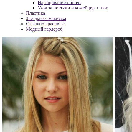
Наращивание ногтей
Уход за ногтями и кожей рук и ног
Пластика
Звезды без макияжа
Страшно красивые
Модный гардероб