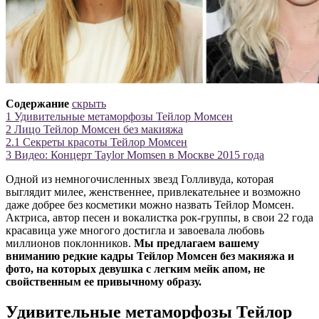
Содержание
скрыть
1
Удивительные метаморфозы Тейлор Момсен
2
Лицо Тейлор Момсен без макияжа
2.1
Секреты красоты Тейлор Момсен
3
Видео: Концерт Taylor Momsen в Москве 2015 года
Одной из немногочисленных звезд Голливуда, которая
выглядит милее, женственнее, привлекательнее и возможно
даже добрее без косметики можно назвать Тейлор Момсен.
Актриса, автор песен и вокалистка рок-группы, в свои 22 года
красавица уже многого достигла и завоевала любовь
миллионов поклонников.
Мы предлагаем вашему
вниманию редкие кадры Тейлор Момсен без макияжа и
фото, на которых девушка с легким мейк апом, не
свойственным ее привычному образу.
Удивительные метаморфозы Тейлор