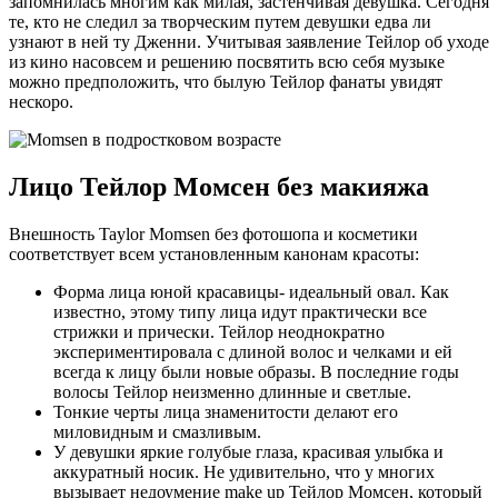
запомнилась многим как милая, застенчивая девушка. Сегодня
те, кто не следил за творческим путем девушки едва ли
узнают в ней ту Дженни. Учитывая заявление Тейлор об уходе
из кино насовсем и решению посвятить всю себя музыке
можно предположить, что былую Тейлор фанаты увидят
нескоро.
Лицо Тейлор Момсен без макияжа
Внешность Taylor Momsen без фотошопа и косметики
соответствует всем установленным канонам красоты:
Форма лица юной красавицы- идеальный овал. Как
известно, этому типу лица идут практически все
стрижки и прически. Тейлор неоднократно
экспериментировала с длиной волос и челками и ей
всегда к лицу были новые образы. В последние годы
волосы Тейлор неизменно длинные и светлые.
Тонкие черты лица знаменитости делают его
миловидным и смазливым.
У девушки яркие голубые глаза, красивая улыбка и
аккуратный носик. Не удивительно, что у многих
вызывает недоумение make up Тейлор Момсен, который