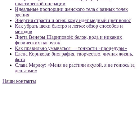
пластической операции
Идеальные пропорции женского тела с разных точек
зрения
Энергия страсти и огня: кому идет медный цвет волос
Как убрать щеки быстро и легко: обзор способов и
методов
Диета Венеры Шариповой: белок, вода и никаких
физических нагрузок
Как правильно умываться — тонкости «процедуры»
Елена Корикова: биография, творчество, личная жизнь,
фото
Слава Марлоу: «Меня не растили акулой, я не гонюсь за
деньгами»
Наши контакты