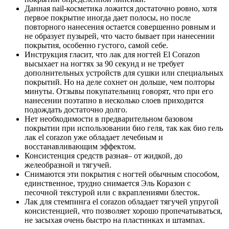
Данная nail-косметика ложится достаточно ровно, хотя
первое покрытие иногда дает полосы, но после
повторного нанесения остается совершенно ровным и
не образует пузырей, что часто бывает при нанесении
покрытия, особенно густого, самой себе.
Инструкция гласит, что лак для ногтей El Corazon
высыхает на ногтях за 90 секунд и не требует
дополнительных устройств для сушки или специальных
покрытий. Но на деле сохнет он дольше, чем полторы
минуты. Отзывы покупательниц говорят, что при его
нанесении поэтапно в несколько слоев приходится
подождать достаточно долго.
Нет необходимости в предварительном базовом
покрытии при использовании био геля, так как био гель
лак el corazon уже обладает лечебным и
восстанавливающим эффектом.
Консистенция средств разная– от жидкой, до
желеобразной и тягучей.
Снимаются эти покрытия с ногтей обычным способом,
единственное, трудно снимается Эль Коразон с
песочной текстурой или с вкраплениями блесток.
Лак для стемпинга el corazon обладает тягучей упругой
консистенцией, что позволяет хорошо пропечатываться,
не засыхая очень быстро на пластинках и штампах.