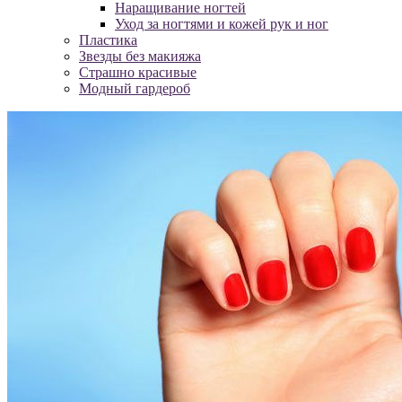
Наращивание ногтей
Уход за ногтями и кожей рук и ног
Пластика
Звезды без макияжа
Страшно красивые
Модный гардероб