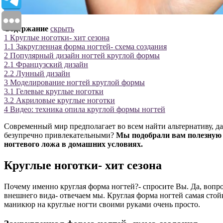
Содержание
скрыть
1
Круглые ноготки- хит сезона
1.1
Закругленная форма ногтей- схема создания
2
Популярный дизайн ногтей круглой формы
2.1
Французский дизайн
2.2
Лунный дизайн
3
Моделирование ногтей круглой формы
3.1
Гелевые круглые ноготки
3.2
Акриловые круглые ноготки
4
Видео: техника опила круглой формы ногтей
Современный мир предполагает во всем найти альтернативу, д
безупречно привлекательными?
Мы подобрали вам полезную и
ногтевого ложа в домашних условиях.
Круглые ноготки- хит сезона
Почему именно круглая форма ногтей?- спросите Вы. Да, вопрос
внешнего вида- отвечаем мы. Круглая форма ногтей самая стойк
маникюр на круглые ногти своими руками очень просто.