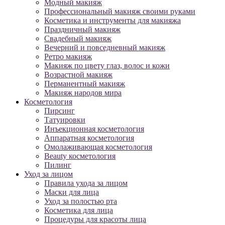
Модный макияж
Профессиональный макияж своими руками
Косметика и инструменты для макияжа
Праздничный макияж
Свадебный макияж
Вечерний и повседневный макияж
Ретро макияж
Макияж по цвету глаз, волос и кожи
Возрастной макияж
Перманентный макияж
Макияж народов мира
Косметология
Пирсинг
Татуировки
Инъекционная косметология
Аппаратная косметология
Омолаживающая косметология
Beauty косметология
Пилинг
Уход за лицом
Правила ухода за лицом
Маски для лица
Уход за полостью рта
Косметика для лица
Процедуры для красоты лица