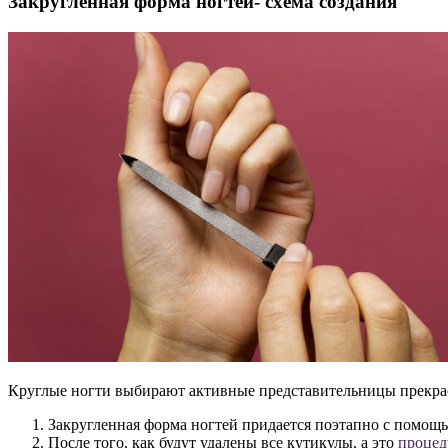
Закругленная форма ногтей- схема создания
Круглые ногти выбирают активные представительницы прекрас
Закругленная форма ногтей придается поэтапно с помощ
После того, как будут удалены все кутикулы, а это
процед