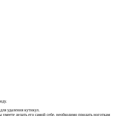
иду.
для удаления кутикул.
ы умеете делать его самой себе, необходимо придать ноготкам