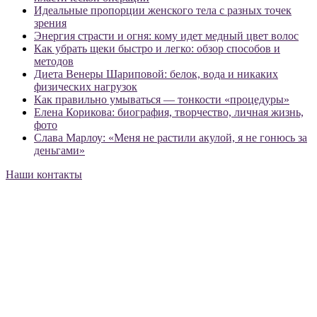
Идеальные пропорции женского тела с разных точек
зрения
Энергия страсти и огня: кому идет медный цвет волос
Как убрать щеки быстро и легко: обзор способов и
методов
Диета Венеры Шариповой: белок, вода и никаких
физических нагрузок
Как правильно умываться — тонкости «процедуры»
Елена Корикова: биография, творчество, личная жизнь,
фото
Слава Марлоу: «Меня не растили акулой, я не гонюсь за
деньгами»
Наши контакты