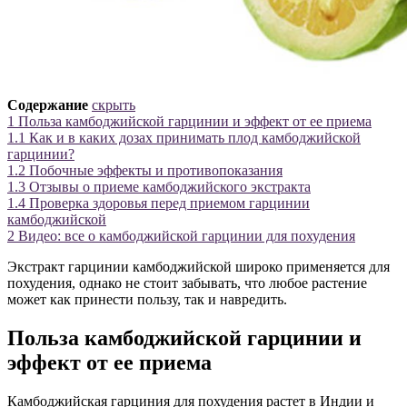
Содержание
скрыть
1
Польза камбоджийской гарцинии и эффект от ее приема
1.1
Как и в каких дозах принимать плод камбоджийской
гарцинии?
1.2
Побочные эффекты и противопоказания
1.3
Отзывы о приеме камбоджийского экстракта
1.4
Проверка здоровья перед приемом гарцинии
камбоджийской
2
Видео: все о камбоджийской гарцинии для похудения
Экстракт гарцинии камбоджийской широко применяется для
похудения, однако не стоит забывать, что любое растение
может как принести пользу, так и навредить.
Польза камбоджийской гарцинии и
эффект от ее приема
Камбоджийская гарциния для похудения растет в Индии и