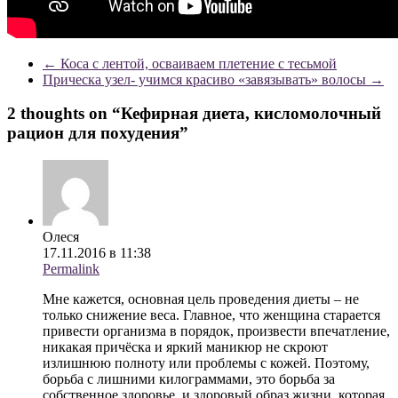
←
Коса с лентой, осваиваем плетение с тесьмой
Прическа узел- учимся красиво «завязывать» волосы
→
2 thoughts on “
Кефирная диета, кисломолочный
рацион для похудения
”
Олеся
17.11.2016 в 11:38
Permalink
Мне кажется, основная цель проведения диеты – не
только снижение веса. Главное, что женщина старается
привести организма в порядок, произвести впечатление,
никакая причёска и яркий маникюр не скроют
излишнюю полноту или проблемы с кожей. Поэтому,
борьба с лишними килограммами, это борьба за
собственное здоровье, и здоровый образ жизни, которая