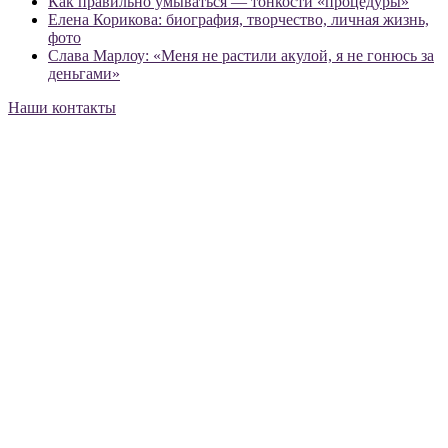
Как правильно умываться — тонкости «процедуры»
Елена Корикова: биография, творчество, личная жизнь,
фото
Слава Марлоу: «Меня не растили акулой, я не гонюсь за
деньгами»
Наши контакты