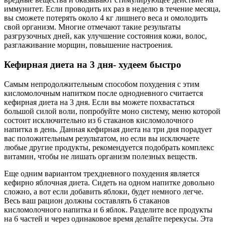
иммунитет. Если проводить их раз в неделю в течение месяца,
вы сможете потерять около 4 кг лишнего веса и омолодить
свой организм. Многие отмечают такие результаты
разгрузочных дней, как улучшение состояния кожи, волос,
разглаживание морщин, повышение настроения.
Кефирная диета на 3 дня- худеем быстро
Самым непродолжительным способом похудения с этим
кисломолочным напитком после однодневного считается
кефирная диета на 3 дня. Если вы можете похвастаться
большой силой воли, попробуйте моно систему, меню которой
состоит исключительно из 6 стаканов кисломолочного
напитка в день. Данная кефирная диета на три дня порадует
вас положительным результатом, но если вы исключаете
любые другие продукты, рекомендуется подобрать комплекс
витамин, чтобы не лишать организм полезных веществ.
Еще одним вариантом трехдневного похудения является
кефирно яблочная диета. Сидеть на одном напитке довольно
сложно, а вот если добавить яблоки, будет немного легче.
Весь ваш рацион должны составлять 6 стаканов
кисломолочного напитка и 6 яблок. Разделите все продукты
на 6 частей и через одинаковое время делайте перекусы. Эта