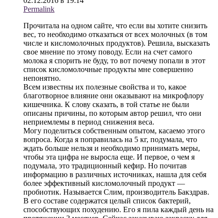
02.12.2016 в 19:14
Permalink
Прочитала на одном сайте, что если вы хотите снизить
вес, то необходимо отказаться от всех молочных (в том
числе и кисломолочных продуктов). Решила, высказать
свое мнение по этому поводу. Если на счет самого
молока я спорить не буду, то вот почему попали в этот
список кисломолочные продукты мне совершенно
непонятно.
Всем известны их полезные свойства и то, какое
благотворное влияние они оказывают на микрофлору
кишечника. К слову сказать, в той статье не были
описаны причины, по которым автор решил, что они
неприемлемы в период снижения веса.
Могу поделиться собственным опытом, касаемо этого
вопроса. Когда я поправилась на 5 кг, подумала, что
ждать больше нельзя и необходимо принимать меры,
чтобы эта цифра не выросла еще. И первое, о чем я
подумала, это традиционный кефир. Но почитав
информацию в различных источниках, нашла для себя
более эффективный кисломолочный продукт —
пробиотик. Называется Слим, производитель Бакздрав.
В его составе содержатся целый список бактерий,
способствующих похудению. Его я пила каждый день на