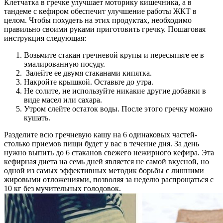
Клетчатка в гречке улучшает моторику кишечника, а в
тандеме с кефиром обеспечит улучшение работы ЖКТ в
целом. Чтобы похудеть на этих продуктах, необходимо
правильно своими руками приготовить гречку. Пошаговая
инструкция следующая:
Возьмите стакан гречневой крупы и пересыпьте ее в
эмалированную посуду.
Залейте ее двумя стаканами кипятка.
Накройте крышкой. Оставьте до утра.
Не солите, не используйте никакие другие добавки в
виде масел или сахара.
Утром слейте остаток воды. После этого гречку можно
кушать.
Разделите всю гречневую кашу на 6 одинаковых частей-
столько приемов пищи будет у вас в течение дня. За день
нужно выпить до 6 стаканов свежего нежирного кефира. Эта
кефирная диета на семь дней является не самой вкусной, но
одной из самых эффективных методик борьбы с лишними
жировыми отложениями, позволяя за неделю распрощаться с
10 кг без мучительных голодовок.