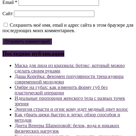
Email
*
Сайт
Сохранить моё имя, email и адрес сайта в этом браузере для
последующих моих комментариев.
Последние публикации
Маска для лица из крахмала: ботокс, который можно
сделать своим руками
Даша Корейка: феномен популярности треш-кумира
современной молодежи
Омбре на губах: как изменить форму губ без
пластической операции
Идеальные пропорции женского тела с разных точек
зрения
Энергия страсти и огня: кому идет медный цвет волос
Как убрать щеки быстро и легко: обзор способов и
методов
Диета Венеры Шариповой: белок, вода и никаких
физических нагрузок