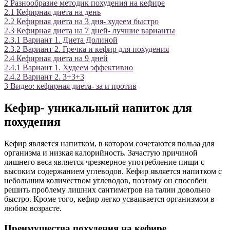
2
Разнообразие методик похудения на кефире
2.1
Кефирная диета на день
2.2
Кефирная диета на 3 дня- худеем быстро
2.3
Кефирная диета на 7 дней- лучшие варианты
2.3.1
Вариант 1. Диета Долиной
2.3.2
Вариант 2. Гречка и кефир для похудения
2.4
Кефирная диета на 9 дней
2.4.1
Вариант 1. Худеем эффективно
2.4.2
Вариант 2. 3+3+3
3
Видео: кефирная диета- за и против
Кефир- уникальный напиток для
похудения
Кефир является напитком, в котором сочетаются польза для
организма и низкая калорийность. Зачастую причиной
лишнего веса является чрезмерное употребление пищи с
высоким содержанием углеводов. Кефир является напитком с
небольшим количеством углеводов, поэтому он способен
решить проблему лишних сантиметров на талии довольно
быстро. Кроме того, кефир легко усваивается организмом в
любом возрасте.
Преимущества похудения на кефире