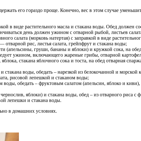
ержать его гораздо проще. Конечно, вес в этом случае уменьшитс
вкой в виде растительного масла и стакана воды. Обед должен со
нчиваться день должен ужином с отварной рыбой, листьев салат
ного салата (морковь натертая) с заправкой в виде растительног
— отварной рис, листья салата, грейпфрут и стакана воды;
ти (апельсины, груши, бананы и яблоки) и кружкой сока, на обе
следует ужином, включающего жареные грибы, отварной картофел
, яблока, стакана яблочного сока и тоста, на обед отварная спар
 и стакана воды, обедать – нарезкой из белокочанной и морской 
лата, рисовой лепешкой и стаканом воды;
м воды, обедать – фруктовым салатом (апельсин, яблоко и киви)
ернослив, яблоки) и стакана воды, обед – из отварного риса с фр
вой лепешки и стакана воды.
ьно в домашних условиях.