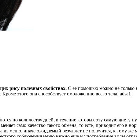
щих рису полезных свойствах.
С ее помощью можно не только н
. Кроме этого она способствует омоложению всего тела.[adsa1]
тся по количеству дней, в течение которых эту самую диету нуж
меняет само качество такого обмена, то есть, приводит его в но
а из меню, иначе ожидаемый результат не получится, к тому же 
 жесткого соблюдения меню нужно еще и употребление воды огр