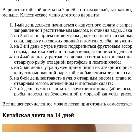
Вариант китайской диеты на 7 дней – оптимальный, так как выд
меньше. Классическое меню для этого варианта:
1-ый день должен начинаться с капустного салата с запра
заправленной растительным маслом, и стакана воды. Зака
на 2-ой день прием пищи утром должен состоять из морков
сока, нарезку из свежих овощей и ломтик хлеба, на ужин 
на 3-ий день с утра нужно подкрепиться фруктовым ассор
соком, ломтика хлеба и стакана воды, заканчивать день 
на 4-ый день с утра трапеза должна состоять из апельсина
отварную рыбу, отварной картофель и ломтик хлеба;
на 5-ый день с утра нужен прием пищи из отварного риса
капустно-морковной нарезкой с добавлением зеленого са
на 6-ой день завтракать нужно отварным рисом и стакано
отварным мясом, апельсином и листьями салата;
7-ой день нужно начинать с фруктового микса (абрикосы, ч
рыбы, нарезки из белокочанной и морской капусты, рисо
Все вышеперечисленное можно легко приготовить самостоятел
Китайская диета на 14 дней