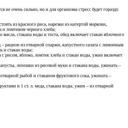
я не очень сильно, но и для организма стресс будет гораздо
стоять из красного риса, нарезки из натертой моркови,
а и ломтиком черного хлеба;
о масла, стакана воды и тоста, обед включает стакан яблочного
д – рацион из отварной спаржи, капустного салата с лимонным
ь и стакан воды;
жа с рисом, яблоко, ломтик хлеба и стакан воды, ужин включает
капусты, лепешки из рисовой муки и стакана воды, ужинать –
, отварной рыбой и стаканом фруктового сока, ужинать –
уктами и 1 ст. л. меда, стакана воды, ужин – из отварной