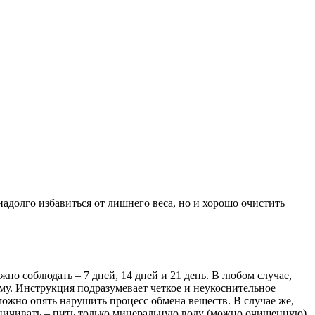
адолго избавиться от лишнего веса, но и хорошо очистить
но соблюдать – 7 дней, 14 дней и 21 день. В любом случае,
рму. Инструкция подразумевает четкое и неукоснительное
можно опять нарушить процесс обмена веществ. В случае же,
аничивать – пить только минеральную воду (можно очищенную),