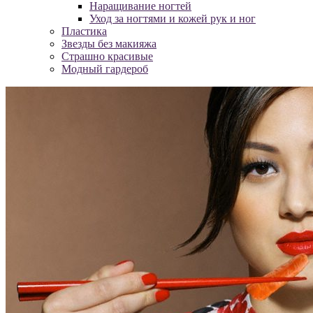
Наращивание ногтей
Уход за ногтями и кожей рук и ног
Пластика
Звезды без макияжа
Страшно красивые
Модный гардероб