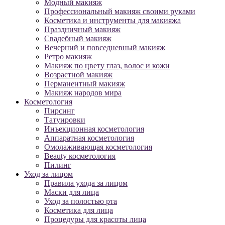
Модный макияж
Профессиональный макияж своими руками
Косметика и инструменты для макияжа
Праздничный макияж
Свадебный макияж
Вечерний и повседневный макияж
Ретро макияж
Макияж по цвету глаз, волос и кожи
Возрастной макияж
Перманентный макияж
Макияж народов мира
Косметология
Пирсинг
Татуировки
Инъекционная косметология
Аппаратная косметология
Омолаживающая косметология
Beauty косметология
Пилинг
Уход за лицом
Правила ухода за лицом
Маски для лица
Уход за полостью рта
Косметика для лица
Процедуры для красоты лица