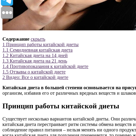
Содержание
скрыть
1
Принцип работы китайской диеты
1.1
Семидневная китайская диета
1.2
Китайская диета на 14 дней
1.3
Китайская диета на 21 день
1.4
Противопоказания к китайской диете
1.5
Отзывы о китайской диете
2
Видео: Все о китайской диете
Китайская диета в большей степени основывается на прису
организм, избавив его от различных вредных веществ и шлаков
Принцип работы китайской диеты
Существует несколько вариантов китайской диеты. Они различаю
китайская диета перестраивает ритм системы обмена веществ и 
соблюдение правил питания – нельзя менять ни одного продукт
когда китайская диета для похудения применяется, то помимо