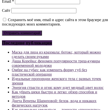
Email
*
Сайт
Сохранить моё имя, email и адрес сайта в этом браузере для
последующих моих комментариев.
Последние публикации
Маска для лица из крахмала: ботокс, который можно
сделать своим руками
Даша Корейка: феномен популярности треш-кумира
современной молодежи
Омбре на губах: как изменить форму губ без
пластической операции
Идеальные пропорции женского тела с разных точек
зрения
Энергия страсти и огня: кому идет медный цвет волос
Как убрать щеки быстро и легко: обзор способов и
методов
Диета Венеры Шариповой: белок, вода и никаких
физических нагрузок
Как правильно умываться — тонкости «процедуры»