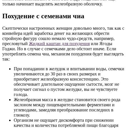
только начинает выделять желеобразную оболочку.
Похудение с семенами чиа
Скептически настроенных женщин довольно много, так как с
конвейера идей заработка денег на желающих обрести
стройную фигуру сошло немало чудо-средств, например,
пресловутый
Жидкий каштан для похудения
или Ягоды
Годжи. Но в случае с семечками дело обстоит иначе. Если
употреблять семена чиа, механизм похудения будет выглядеть
так:
При попадании в желудок и впитывании воды, семечки
увеличиваются до 30 раз в своих размерах и
приобретают желеобразную консистенцию. Это
обеспечивает длительное ощущение сытости, мозг не
получает сигнал о пустом желудке, вы не чувствуете
голода.
Желеобразная масса в желудке становится своего рода
заслоном между пищеварительными ферментами и
углеводами, замедляя преобразование последних в
глюкозу.
Организм не ощущает дискомфорта при снижении
качества и количества потребляемой пищи благодаря