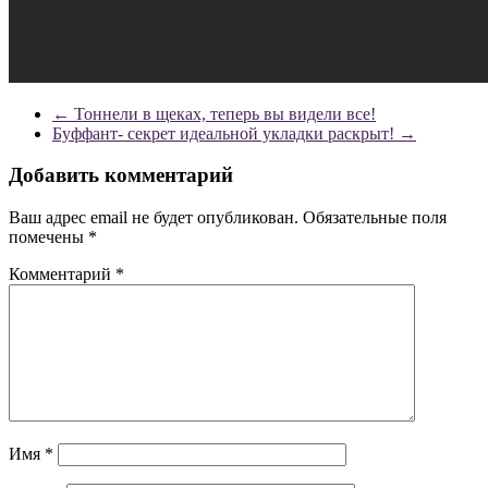
←
Тоннели в щеках, теперь вы видели все!
Буффант- секрет идеальной укладки раскрыт!
→
Добавить комментарий
Ваш адрес email не будет опубликован.
Обязательные поля
помечены
*
Комментарий
*
Имя
*