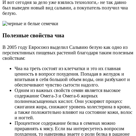
И вот сегодня за дело уже взялись технологи,- не так давно
был выведен новый вид сальвии, а покупатель получил чиа
белую.
Полезные свойства чиа
В 2005 году Евросоюз выделил Сальвию белую как одно из
перспективных пищевых растений благодаря таким полезным
свойствам:
Чиа на треть состоят из клетчатки и это их главная
ценность в вопросе похудения. Попадая в желудок и
впитывая в себя большой объем воды, они разбухают и
обеспечивают чувство сытости надолго.
Одним из важных свойств семян является высокое
содержание Омега-3 и Омега-6 жирных
полиненасыщенных кислот. Они ускоряют процесс
сжигания жира, снижают уровень холестерина в крови,
а также положительно влияют на состояние кожи, волос
и ногтей.
Процентное содержание белка в семенах можно
приравнять к мясу. Если вы интересуетесь вопросом
похудения, то наверняка знаете о роли белка в рационе