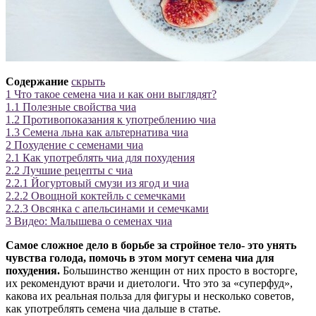
Содержание
скрыть
1
Что такое семена чиа и как они выглядят?
1.1
Полезные свойства чиа
1.2
Противопоказания к употреблению чиа
1.3
Семена льна как альтернатива чиа
2
Похудение с семенами чиа
2.1
Как употреблять чиа для похудения
2.2
Лучшие рецепты с чиа
2.2.1
Йогуртовый смузи из ягод и чиа
2.2.2
Овощной коктейль с семечками
2.2.3
Овсянка с апельсинами и семечками
3
Видео: Малышева о семенах чиа
Самое сложное дело в борьбе за стройное тело- это унять
чувства голода, помочь в этом могут семена чиа для
похудения.
Большинство женщин от них просто в восторге,
их рекомендуют врачи и диетологи. Что это за «суперфуд»,
какова их реальная польза для фигуры и несколько советов,
как употреблять семена чиа дальше в статье.