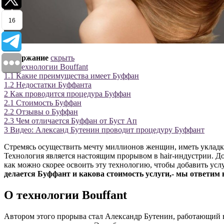
16
Содержание
скрыть
1
О технологии Bouffant
1.1
Какие преимущества имеет Буффан
1.2
Недостатки Буффанта
2
Как проводится процедура Буффан
2.1
Стоимость Буффан
2.2
Отзывы о Буффан
2.3
Чем отличается Буффан от Буст Ап
3
Видео: Александ Бутенин проводит процедуру Буффант
Стремясь осуществить мечту миллионов женщин, иметь укладку 
Технология является настоящим прорывом в hair-индустрии. До
как можно скорее освоить эту технологию, чтобы добавить усл
делается Буффант и какова стоимость услуги,- мы ответим
О технологии Bouffant
Автором этого прорыва стал Александр Бутенин, работающий в