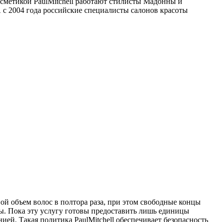
осметикой PaulMitchell работают стилисты Мадонны и
А с 2004 года российские специалисты салонов красоты
й объем волос в полтора раза, при этом свободные концы
ы. Пока эту услугу готовы предоставить лишь единицы
ией. Такая политика PaulMitchell обеспечивает безопасность