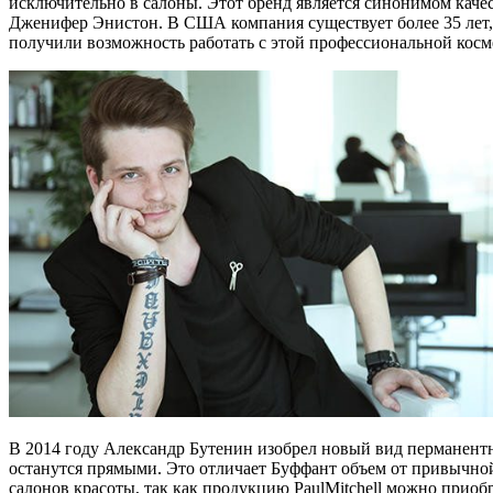
исключительно в салоны. Этот бренд является синонимом каче
Дженифер Энистон. В США компания существует более 35 лет, е
получили возможность работать с этой профессиональной косм
В 2014 году Александр Бутенин изобрел новый вид перманентн
останутся прямыми. Это отличает Буффант объем от привычной
салонов красоты, так как продукцию PaulMitchell можно приобр