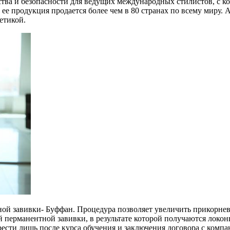
ства и безопасности для ведущих международных стилистов, с к
е продукция продается более чем в 80 странах по всему миру. 
етикой.
ой завивки- Буффан. Процедура позволяет увеличить прикорнево
 перманентной завивки, в результате которой получаются локон
ести лишь после курса обучения и заключения договора с компан