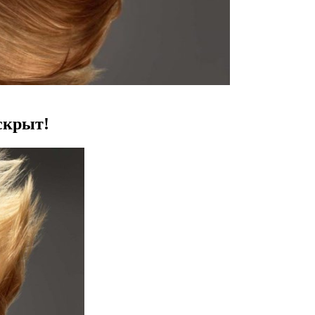
скрыт!