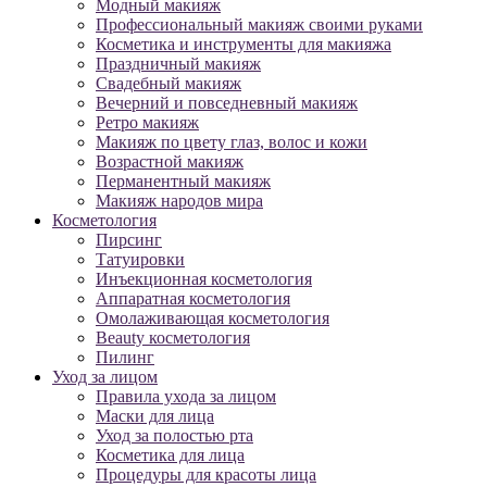
Модный макияж
Профессиональный макияж своими руками
Косметика и инструменты для макияжа
Праздничный макияж
Свадебный макияж
Вечерний и повседневный макияж
Ретро макияж
Макияж по цвету глаз, волос и кожи
Возрастной макияж
Перманентный макияж
Макияж народов мира
Косметология
Пирсинг
Татуировки
Инъекционная косметология
Аппаратная косметология
Омолаживающая косметология
Beauty косметология
Пилинг
Уход за лицом
Правила ухода за лицом
Маски для лица
Уход за полостью рта
Косметика для лица
Процедуры для красоты лица