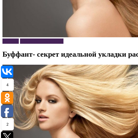
Волосы
Прически и укладки
Буффант- секрет идеальной укладки ра
4
2