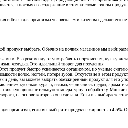
ывается, а потому его содержание в этом кисломолочном продук
ия и белка для организма человека. Эти качества сделали его 
акой продукт выбрать. Обычно на полках магазинов мы выбирае
вояемым. Его рекомендуют употреблять спортсменам, культурист
ниями желудка. Это идеальный творог для похудения.
тот продукт быстро усваивается организмом, но ученые считаю
ломкости волос, ногтей, потере зубов. Отсутствие в этом продук
чный день, вы можете выбрать обезжиренный продукт для его упо
авлением кусочков кураги, изюма, чернослива, цедры, ароматиза
одит никакую дополнительную температурную обработку. Многие
творога, на основе которого она сделана. Если вы выбираете это
ьзу для организма, если вы выберите продукт с жирностью 4-5%