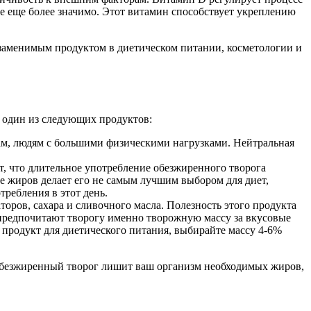
те еще более значимо. Этот витамин способствует укреплению
незаменимым продуктом в диетическом питании, косметологии и
м один из следующих продуктов:
ам, людям с большими физическими нагрузками. Нейтральная
т, что длительное употребление обезжиренного творога
те жиров делает его не самым лучшим выбором для диет,
требления в этот день.
торов, сахара и сливочного масла. Полезность этого продукта
 предпочитают творогу именно творожную массу за вкусовые
т продукт для диетического питания, выбирайте массу 4-6%
. Обезжиренный творог лишит ваш организм необходимых жиров,