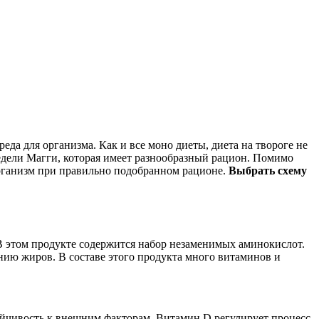
да для организма. Как и все моно диеты, диета на твороге не
недели Магги, которая имеет разнообразный рацион. Помимо
 организм при правильно подобранном рационе.
Выбрать схему
. В этом продукте содержится набор незаменимых аминокислот.
нию жиров. В составе этого продукта много витаминов и
ойчивость к внешним факторам. Витамин D регулирует процесс