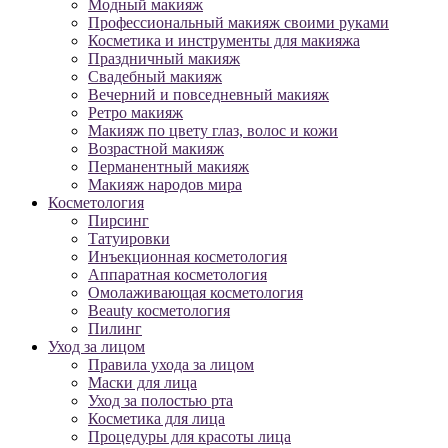
Модный макияж
Профессиональный макияж своими руками
Косметика и инструменты для макияжа
Праздничный макияж
Свадебный макияж
Вечерний и повседневный макияж
Ретро макияж
Макияж по цвету глаз, волос и кожи
Возрастной макияж
Перманентный макияж
Макияж народов мира
Косметология
Пирсинг
Татуировки
Инъекционная косметология
Аппаратная косметология
Омолаживающая косметология
Beauty косметология
Пилинг
Уход за лицом
Правила ухода за лицом
Маски для лица
Уход за полостью рта
Косметика для лица
Процедуры для красоты лица