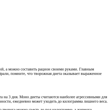
ий, а можно составить рацион своими руками. Главным
брали, помните, что творожная диета оказывает выраженное
ета на 3 дня. Моно диеты считаются наиболее агрессивными для
ивности, ежедневно может уходить до килограмма лишнего веса.
о творога можно съесть до пол килограмма, а жирного