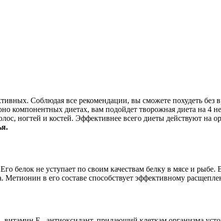
ивных. Соблюдая все рекомендации, вы сможете похудеть без вре
моно компонентных диетах, вам подойдет творожная диета на 4 
 волос, ногтей и костей. Эффективнее всего диеты действуют на
я.
 Его белок не уступает по своим качествам белку в мясе и рыбе
а. Метионин в его составе способствует эффективному расщепле
тв, витамин Е– антиоксидант, придающий клеткам организма уст