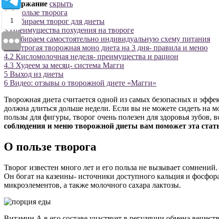
Содержание
скрыть
1
О пользе творога
1
2
Выбираем творог для диеты
3
Преимущества похудения на твороге
4
Выбираем самостоятельно индивидуальную схему питания
4.1
Строгая творожная моно диета на 3 дня- правила и меню
4.2
Кисломолочная неделя- преимущества и рацион
4.3
Худеем за месяц- система Магги
5
Выход из диеты
6
Видео: отзывы о творожной диете «Магги»
Творожная диета считается одной из самых безопасных и эффект
должна длиться дольше недели. Если вы не можете сидеть на 
пользы для фигуры, творог очень полезен для здоровья зубов,
соблюдения и меню творожной диеты вам поможет эта стать
О пользе творога
Творог известен много лет и его польза не вызывает сомнений.
Он богат на казеины- источники доступного кальция и фосфор
микроэлементов, а также молочного сахара лактозы.
Витамин А в его составе участвует в регуляции обмена вещес