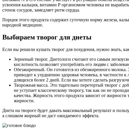
усвоения кальция, витамин Р организмом человека не вырабат
стенок сосудов, замедляет ритм сердца.
Порция этого продукта содержит суточную норму железа, кальц
народной медицине.
Выбираем творог для диеты
Если вы решили кушать творог для похудения, нужно знать, к
Зерненый творог. Диетологи считают его самым легкоус
кислотность позволяет употреблять его людям с заболева
Обезжиренный. Он готовится из обезжиренного молока. Э
приводит к ухудшению здоровья человека, в частности к 
длящихся более 2 дней. Если вы хотите сделать разгрузо
Творожная масса. Это тщательно перетертый творог с доб
не уступает классическому творогу, так как он не прох
качества. Жирность этого продукта зависит от жирности 
жирности.
Диета на твороге будет давать максимальный результат и пол
а слишком жирный не даст ожидаемого эффекта.