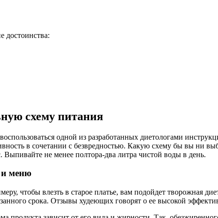
е достоинства:
ную схему питания
воспользоваться одной из разработанных диетологами инструкц
ивность в сочетании с безвредностью. Какую схему бы вы ни вы
 Выпивайте не менее полтора-два литра чистой воды в день.
 и меню
меру, чтобы влезть в старое платье, вам подойдет творожная ди
казанного срока. Отзывы худеющих говорят о ее высокой эффект
а продукта зависит от его вида и жирности. Так, обезжиренног