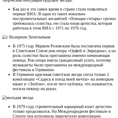
творческая биография будущей звезды.
Как раз в это самое время в стране стали появляться
первые ВИА. В один из таких вокально-
инструментальных ансамблей «Поющие гитары» срочно
требовалась солистка, ею стала юная артистка, которая
работала в этом ВИА с 1971 по 1976 год.
В 1975 году Марком Розовским была поставлена первая
в Советском Союзе рок-опера «Орфей и Эвридика», а на
роль солистки была приглашена именно начинающая
певица. Рок-опера имела грандиозный успех, поэтому
музыканты были приглашены на международный
фестиваль в Германию.
В Германии красивая советская звезда спела только 2
композиции «Садись в поезд моей мечты» на немецком
языке и «Люблю», после чего публика, что называется,
носила певицу на руках.
В 1979 году стремительный карьерный взлет артистки
только продолжился. На Международном фестивале в
Сопоте она исполнила лирическую композицию