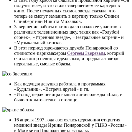
В 1991 году красотка снялась в провальной картине «Он
получит все», и это стало завершением ее картеры в
кино. После неудачных съемок звезда сказала, что
теперь ее смогут заманить в картину только Стивен
Спилберг или Никита Михалков.
Завершение работы в кино дало начало ее участию в
различных телевизионных шоу, таких как «Голубой
огонек», «Утренняя звезда», «Театральные встречи» и
«Музыкальный киоск».
В этот период зарождается дружба Понаровской со
стилистом-парикмахером
Сергеем Зверевым
, который
считал лицо певицы идеальным, и предлагал звезде
нереальные, смелые образы.
Как ведущая девушка работала в программах
«Будильник», «Встреча друзей» и тд.
«Из-под пера» певицы вышла линия одежды «I-ra», и
было открыто ателье в столице.
16 апреля 1997 года состоялась церемония открытия
именной звезды Ирины Понаровской у ГЦКЗ «Россия»
в Москве на Площади звёзд эстрады.