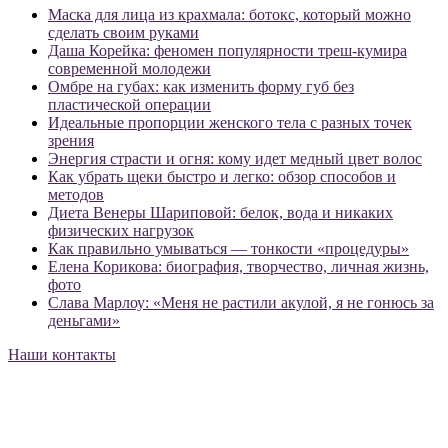
Маска для лица из крахмала: ботокс, который можно
сделать своим руками
Даша Корейка: феномен популярности треш-кумира
современной молодежи
Омбре на губах: как изменить форму губ без
пластической операции
Идеальные пропорции женского тела с разных точек
зрения
Энергия страсти и огня: кому идет медный цвет волос
Как убрать щеки быстро и легко: обзор способов и
методов
Диета Венеры Шариповой: белок, вода и никаких
физических нагрузок
Как правильно умываться — тонкости «процедуры»
Елена Корикова: биография, творчество, личная жизнь,
фото
Слава Марлоу: «Меня не растили акулой, я не гонюсь за
деньгами»
Наши контакты