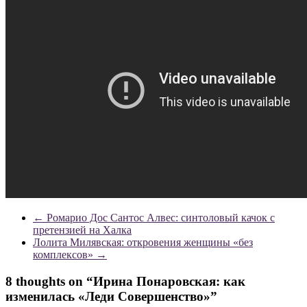
←
Ромарио Дос Сантос Алвес: синтоловый качок с
претензией на Халка
Лолита Милявская: откровения женщины «без
комплексов»
→
8 thoughts on “
Ирина Понаровская: как
изменилась «Леди Совершенство»
”