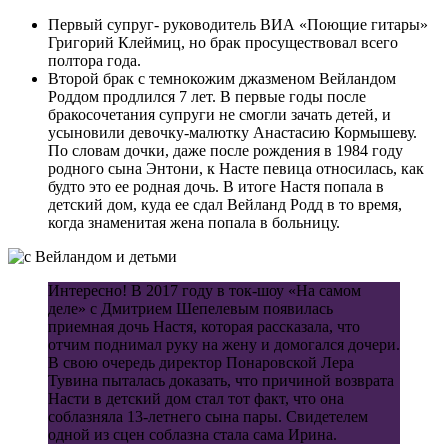
Первый супруг- руководитель ВИА «Поющие гитары»
Григорий Клеймиц, но брак просуществовал всего
полтора года.
Второй брак с темнокожим джазменом Вейландом
Роддом продлился 7 лет. В первые годы после
бракосочетания супруги не смогли зачать детей, и
усыновили девочку-малютку Анастасию Кормышеву.
По словам дочки, даже после рождения в 1984 году
родного сына Энтони, к Насте певица относилась, как
будто это ее родная дочь. В итоге Настя попала в
детский дом, куда ее сдал Вейланд Родд в то время,
когда знаменитая жена попала в больницу.
Интересно! В 2017 году в ток-шоу «На самом
деле» с Дмитрием Шепелевым появилась
приемная дочь Настя, которая рассказала, что
отчим поднимал руку на жену и домогался дочери.
В свою очередь директор Понаровской Лера
Тувина пыталась доказать, что причиной возврата
Насти в детский дом стал тот факт, что она
соблазняла 13-летнего сына пары. Свидетелем
одной из сцен соблазна стала сама Ирина.