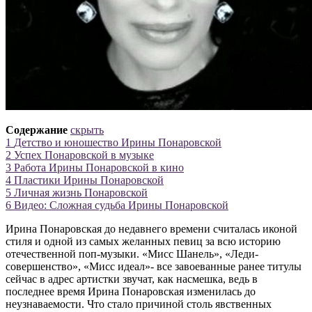
Содержание
скрыть
1
Детство и юношество Ирины Понаровской
2
Успех Понаровской в музыке
3
Работа Ирины Понаровской в кино
4
Пластики Ирины Понаровской
5
Личная жизнь Понаровской
6
Видео: Сложная судьба Ирины Понаровской
Ирина Понаровская до недавнего времени считалась иконой
стиля и одной из самых желанных певиц за всю историю
отечественной поп-музыки. «Мисс Шанель», «Леди-
совершенство», «Мисс идеал»- все завоеванные ранее титулы
сейчас в адрес артистки звучат, как насмешка, ведь в
последнее время Ирина Понаровская изменилась до
неузнаваемости. Что стало причиной столь явственных